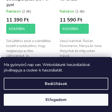
gyel
Raktáron
(2 db)
Raktáron
(1 db)
11 390 Ft
11 590 Ft
KOSÁRBA
KOSÁRBA
Sok játékos azzal a szándékkal
Vasyl Ivanchuk, Ruslan
közelít a nyitásokhoz, hogy
Ponomariov, Mariya és Anna
megtanulja az éles
Muzychuk és még sokan
változatokat, és...
mások...
Ma gyönyörű nap van. Weboldalunk használatával
ÚJDONSÁG
jóváhagyja a cookie-k használatát.
AKCIÓ
Beállítások
Elfogadom
How to Become a
100 Endgame Patterns