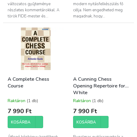
változatos gyűjteménye
modern nyitásfelkészülés fő
részletes kommentárokkal. A
célja. Nem engedheted meg
török FIDE-mester és...
magadnak, hogy...
A Complete Chess
A Cunning Chess
Course
Opening Repertoire for
White
Raktáron
(1 db)
Raktáron
(1 db)
7 990 Ft
7 990 Ft
KOSÁRBA
KOSÁRBA
Átfogó kézikönyv kezdőknek,
Rugalmas nyitásrepertoár a