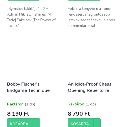
„Symslov taktikája” a GM
Ebben a könyvben a London
Adrian Mikhalchishin és IM
rendszert a legfontosabb
Tadej Sakelsek „The Power of
játékok segítségével, alapos
Tactics”...
kommentárokkal...
Bobby Fischer's
An Idiot-Proof Chess
Endgame Technique
Opening Repertoire
Raktáron
(1 db)
Raktáron
(1 db)
8 190 Ft
8 790 Ft
KOSÁRBA
KOSÁRBA