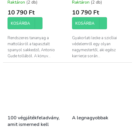
Raktáron
(2 db)
Raktáron
(2 db)
10 790 Ft
10 790 Ft
KOSÁRBA
KOSÁRBA
Rendszeres tananyag a
Gyakorlati lecke a szicíliai
mattolásról a tapasztalt
védelemről egy olyan
spanyol sakkedző, Antonio
nagymestertől, aki egész
Gude tollából. A könyv...
karrierje során...
100 végjátékfeladvány,
A legnagyobbak
amit ismerned kell