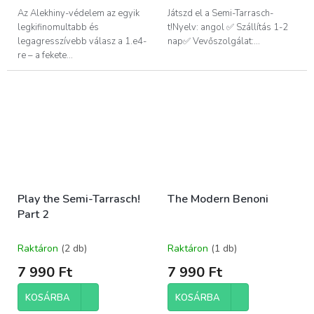
Az Alekhiny-védelem az egyik
Játszd el a Semi-Tarrasch-
legkifinomultabb és
t!Nyelv: angol ✅ Szállítás 1-2
legagresszívebb válasz a 1.e4-
nap✅ Vevőszolgálat:...
re – a fekete...
Play the Semi-Tarrasch!
The Modern Benoni
Part 2
Raktáron
(2 db)
Raktáron
(1 db)
7 990 Ft
7 990 Ft
KOSÁRBA
KOSÁRBA