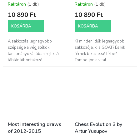
Raktáron
(1 db)
Raktáron
(1 db)
10 890 Ft
10 890 Ft
KOSÁRBA
KOSÁRBA
A sakkozás legnagyobb
Ki minden idők legnagyobb
szépsége a végjátékok
sakkozója, ki a GOAT? És kik
tanulmányozásában rejlik. A
férnek be az első tízbe?
táblán kibontakozó...
Tomboljon a vita!...
Most interesting draws
Chess Evolution 3 by
of 2012-2015
Artur Yusupov