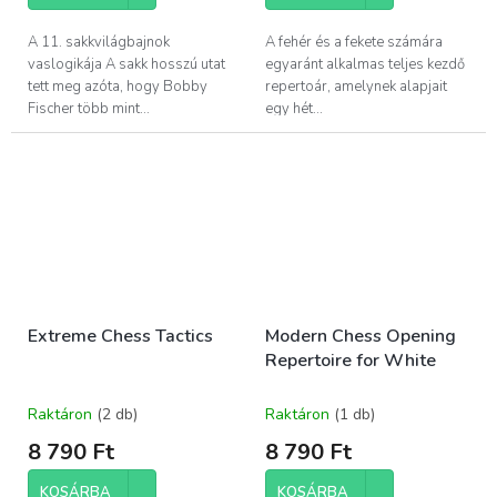
A 11. sakkvilágbajnok
A fehér és a fekete számára
vaslogikája A sakk hosszú utat
egyaránt alkalmas teljes kezdő
tett meg azóta, hogy Bobby
repertoár, amelynek alapjait
Fischer több mint...
egy hét...
Extreme Chess Tactics
Modern Chess Opening
Repertoire for White
Raktáron
(2 db)
Raktáron
(1 db)
8 790 Ft
8 790 Ft
KOSÁRBA
KOSÁRBA