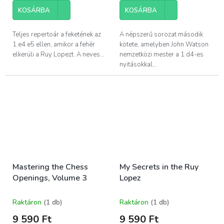
KOSÁRBA
KOSÁRBA
Teljes repertoár a feketének az
A népszerű sorozat második
1.e4 e5 ellen, amikor a fehér
kötete, amelyben John Watson
elkerüli a Ruy Lopezt. A neves...
nemzetközi mester a 1.d4-es
nyitásokkal...
Mastering the Chess
My Secrets in the Ruy
Openings, Volume 3
Lopez
Raktáron
(1 db)
Raktáron
(1 db)
9 590 Ft
9 590 Ft