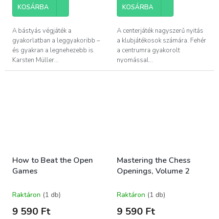
KOSÁRBA
KOSÁRBA
A bástyás végjáték a
A centerjáték nagyszerű nyitás
gyakorlatban a leggyakoribb –
a klubjátékosok számára. Fehér
és gyakran a legnehezebb is.
a centrumra gyakorolt
Karsten Müller...
nyomással...
How to Beat the Open
Mastering the Chess
Games
Openings, Volume 2
Raktáron
(1 db)
Raktáron
(1 db)
9 590 Ft
9 590 Ft