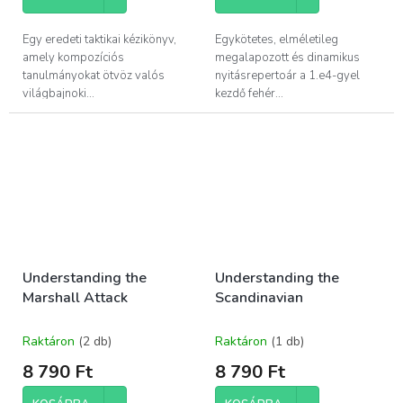
Egy eredeti taktikai kézikönyv,
Egykötetes, elméletileg
amely kompozíciós
megalapozott és dinamikus
tanulmányokat ötvöz valós
nyitásrepertoár a 1.e4-gyel
világbajnoki...
kezdő fehér...
Understanding the
Understanding the
Marshall Attack
Scandinavian
Raktáron
(2 db)
Raktáron
(1 db)
8 790 Ft
8 790 Ft