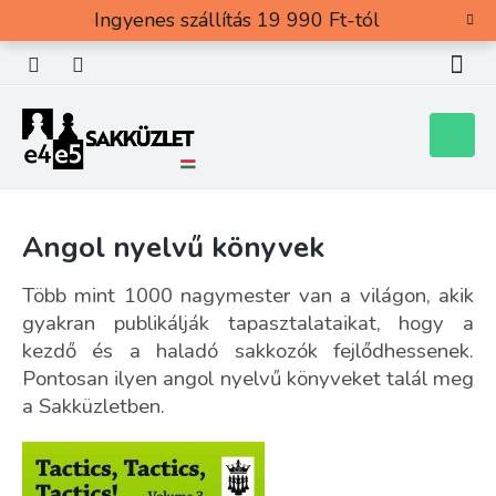
Ugrás
Ingyenes szállítás 19 990 Ft-tól
a
fő
tartalomhoz
Kosár
Angol nyelvű könyvek
Több mint 1000 nagymester van a világon, akik
gyakran publikálják tapasztalataikat, hogy a
kezdő és a haladó sakkozók fejlődhessenek.
Pontosan ilyen angol nyelvű könyveket talál meg
a Sakküzletben.