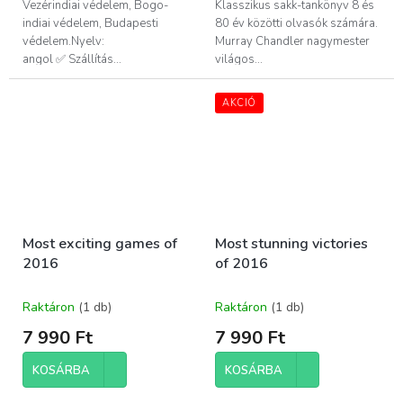
Vezérindiai védelem, Bogo-
Klasszikus sakk-tankönyv 8 és
indiai védelem, Budapesti
80 év közötti olvasók számára.
védelem.Nyelv:
Murray Chandler nagymester
angol ✅ Szállítás...
világos...
AKCIÓ
Most exciting games of
Most stunning victories
2016
of 2016
Raktáron
(1 db)
Raktáron
(1 db)
7 990 Ft
7 990 Ft
KOSÁRBA
KOSÁRBA