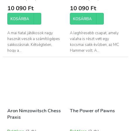
10 090 Ft
10 090 Ft
KOSÁRBA
KOSÁRBA
A mai fiatal játékosok nagy
A leghíresebb csapat, amely
hasznát veszik a számítógépes
valaha is részt vett egy
sakkozásnak. Kétségtelen,
kocsmai sakk-kvízben, az MC
hogy a...
Hammer volt. A...
Aron Nimzowitsch Chess
The Power of Pawns
Praxis