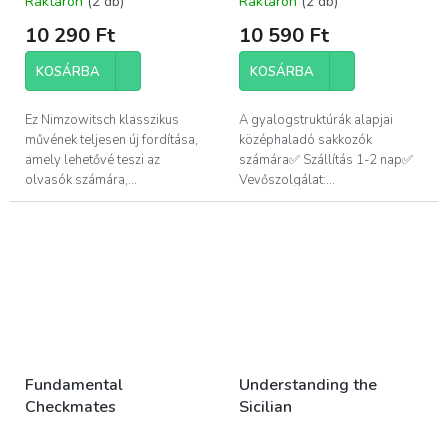
Raktáron
(2 db)
Raktáron
(2 db)
10 290 Ft
10 590 Ft
KOSÁRBA
KOSÁRBA
Ez Nimzowitsch klasszikus
A gyalogstruktúrák alapjai
művének teljesen új fordítása,
középhaladó sakkozók
amely lehetővé teszi az
számára✅ Szállítás 1-2 nap✅
olvasók számára,...
Vevőszolgálat:...
Fundamental
Understanding the
Checkmates
Sicilian