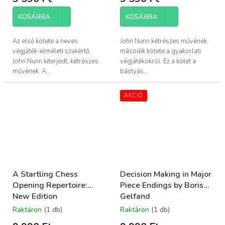
KOSÁRBA
KOSÁRBA
Az első kötete a neves
John Nunn kétrészes művének
végjáték-elméleti szakértő,
második kötete a gyakorlati
John Nunn kiterjedt, kétrészes
végjátékokról. Ez a kötet a
művének. A...
bástyás...
AKCIÓ
A Startling Chess
Decision Making in Major
Opening Repertoire:
Piece Endings by Boris
New Edition
Gelfand
Raktáron
(1 db)
Raktáron
(1 db)