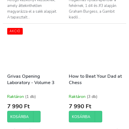
amely áttekinthetően
fehérnek, 1.d4 és Jf3 alapján.
magyarázza el a sakk alapjait.
Graham Burgess, a Gambit
A tapasztalt...
kiadó...
AKCIÓ
Grivas Opening
How to Beat Your Dad at
Laboratory - Volume 3
Chess
Raktáron
(1 db)
Raktáron
(3 db)
7 990 Ft
7 990 Ft
KOSÁRBA
KOSÁRBA