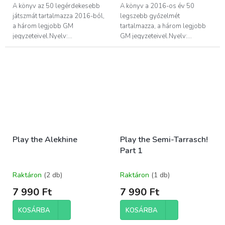
A könyv az 50 legérdekesebb
A könyv a 2016-os év 50
játszmát tartalmazza 2016-ból,
legszebb győzelmét
a három legjobb GM
tartalmazza, a három legjobb
jegyzeteivel.Nyelv:...
GM jegyzeteivel.Nyelv:...
Play the Alekhine
Play the Semi-Tarrasch!
Part 1
Raktáron
(2 db)
Raktáron
(1 db)
7 990 Ft
7 990 Ft
KOSÁRBA
KOSÁRBA