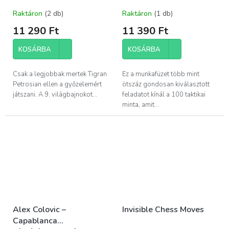
Raktáron
(2 db)
Raktáron
(1 db)
11 290 Ft
11 390 Ft
KOSÁRBA
KOSÁRBA
Csak a legjobbak mertek Tigran
Ez a munkafüzet több mint
Petrosian ellen a győzelemért
ötszáz gondosan kiválasztott
játszani. A 9. világbajnokot...
feladatot kínál a 100 taktikai
minta, amit...
Alex Colovic –
Invisible Chess Moves
Capablanca