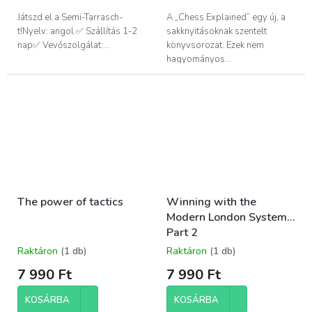
Játszd el a Semi-Tarrasch-
A „Chess Explained” egy új, a
t!Nyelv: angol ✅ Szállítás 1-2
sakknyitásoknak szentelt
nap✅ Vevőszolgálat:...
könyvsorozat. Ezek nem
hagyományos...
The power of tactics
Winning with the
Modern London System -
Part 2
Raktáron
(1 db)
Raktáron
(1 db)
7 990 Ft
7 990 Ft
KOSÁRBA
KOSÁRBA