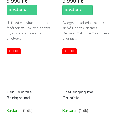
9 990 Ft
9 990 Ft
KOSÁRBA
KOSÁRBA
Új, frissített nyitási repertoár a
Az egykori sakkvilágbajnoki
fehérnek az 1.e4-re alapozva,
kihívó Borisz Gelfand a
olyan vonalakra építve,
Decision Making in Major Piece
amelyek...
Endings...
AKCIÓ
AKCIÓ
Genius in the
Challenging the
Background
Grunfeld
Raktáron
(1 db)
Raktáron
(1 db)