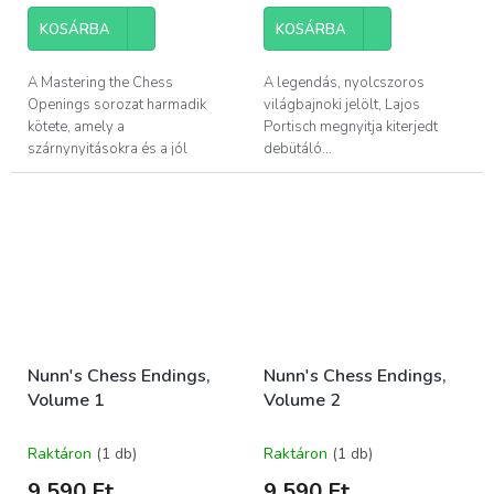
KOSÁRBA
KOSÁRBA
A Mastering the Chess
A legendás, nyolcszoros
Openings sorozat harmadik
világbajnoki jelölt, Lajos
kötete, amely a
Portisch megnyitja kiterjedt
szárnynyitásokra és a jól
debütáló...
ismert...
Nunn's Chess Endings,
Nunn's Chess Endings,
Volume 1
Volume 2
Raktáron
(1 db)
Raktáron
(1 db)
9 590 Ft
9 590 Ft