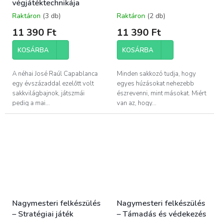
végjátéktechnikája
Raktáron
(3 db)
Raktáron
(2 db)
11 390 Ft
11 390 Ft
KOSÁRBA
KOSÁRBA
A néhai José Raúl Capablanca
Minden sakkozó tudja, hogy
egy évszázaddal ezelőtt volt
egyes húzásokat nehezebb
sakkvilágbajnok, játszmái
észrevenni, mint másokat. Miért
pedig a mai...
van az, hogy...
Nagymesteri felkészülés
Nagymesteri felkészülés
– Stratégiai játék
– Támadás és védekezés