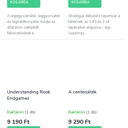
KOSÁRBA
KOSÁRBA
A legegyszerűbb, leggyorsabb
Stratégiai debütáló repertoár a
és leghatékonyabb módja az
fehérnek, az 1.Jf3 és 2.c4
általános sakkjáték
lépéseken alapulva – egy
fejlesztésének a...
rugalmas...
Understanding Rook
A centerjáték
Endgames
Raktáron
(1 db)
Raktáron
(1 db)
9 190 Ft
9 290 Ft