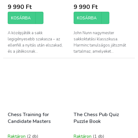
9 990 Ft
9 990 Ft
KOSÁRBA
KOSÁRBA
A középjáték a sakk
John Nunn nagymester
legigényesebb szakasza – az
sakkoktatási klasszikusa.
ellenfél a nyitás után elszakad,
Harminc tanulságos játszmát
és a játékosnak...
tartalmaz, amelyeket...
Chess Training for
The Chess Pub Quiz
Candidate Masters
Puzzle Book
Raktáron
(2 db)
Raktáron
(1 db)