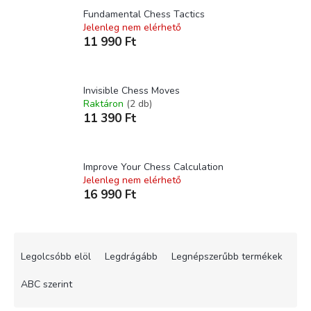
Fundamental Chess Tactics
Jelenleg nem elérhető
11 990 Ft
Invisible Chess Moves
Raktáron
(2 db)
11 390 Ft
Improve Your Chess Calculation
Jelenleg nem elérhető
16 990 Ft
T
e
Legolcsóbb elöl
Legdrágább
Legnépszerűbb termékek
r
m
ABC szerint
é