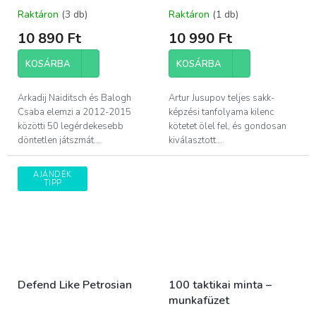
Raktáron
(3 db)
Raktáron
(1 db)
10 890 Ft
10 990 Ft
KOSÁRBA
KOSÁRBA
Arkadij Naiditsch és Balogh
Artur Jusupov teljes sakk-
Csaba elemzi a 2012-2015
képzési tanfolyama kilenc
közötti 50 legérdekesebb
kötetet ölel fel, és gondosan
döntetlen játszmát....
kiválasztott...
AJÁNDÉK
TIPP
Defend Like Petrosian
100 taktikai minta –
munkafüzet