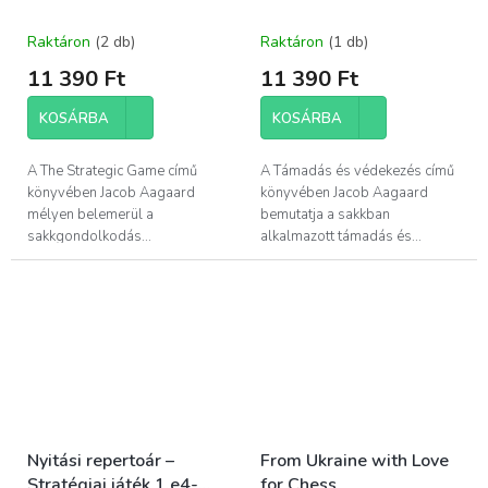
Raktáron
(2 db)
Raktáron
(1 db)
11 390 Ft
11 390 Ft
KOSÁRBA
KOSÁRBA
A The Strategic Game című
A Támadás és védekezés című
könyvében Jacob Aagaard
könyvében Jacob Aagaard
mélyen belemerül a
bemutatja a sakkban
sakkgondolkodás...
alkalmazott támadás és...
Nyitási repertoár –
From Ukraine with Love
Stratégiai játék 1.e4-
for Chess