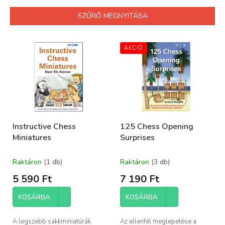
k
e
SZŰRŐ MEGNYITÁSA
k
r
T
e
e
AKCIÓ
n
r
d
m
e
é
z
k
é
e
s
k
e
Instructive Chess
125 Chess Opening
l
Miniatures
Surprises
i
s
t
Raktáron
(1 db)
Raktáron
(3 db)
á
5 590 Ft
7 190 Ft
j
a
KOSÁRBA
KOSÁRBA
A legszebb sakkminiatúrák
Az ellenfél meglepetése a