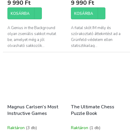
9 990 Ft
9 990 Ft
KOSÁRBA
KOSÁRBA
A Genius in the Background
A fiatal skót IM mély és
olyan zseniális sakkot mutat
szórakoztató áttekintést ad a
be, amelyet még a jól
Grünfeld-védelem ellen
olvasható sakkozók...
statisztikailag...
Magnus Carlsen's Most
The Ultimate Chess
Instructive Games
Puzzle Book
Raktáron
(3 db)
Raktáron
(1 db)