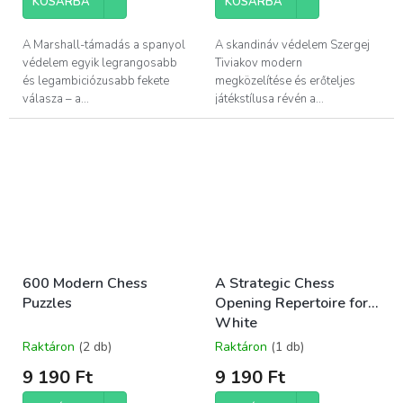
KOSÁRBA
KOSÁRBA
A Marshall-támadás a spanyol
A skandináv védelem Szergej
védelem egyik legrangosabb
Tiviakov modern
és legambiciózusabb fekete
megközelítése és erőteljes
válasza – a...
játékstílusa révén a...
600 Modern Chess
A Strategic Chess
Puzzles
Opening Repertoire for
White
Raktáron
(2 db)
Raktáron
(1 db)
9 190 Ft
9 190 Ft