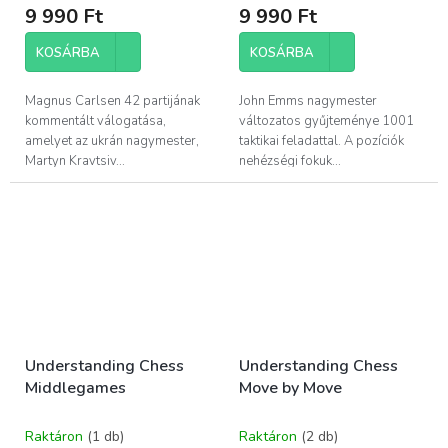
9 990 Ft
9 990 Ft
KOSÁRBA
KOSÁRBA
Magnus Carlsen 42 partijának
John Emms nagymester
kommentált válogatása,
változatos gyűjteménye 1001
amelyet az ukrán nagymester,
taktikai feladattal. A pozíciók
Martyn Kravtsiv...
nehézségi fokuk...
Understanding Chess
Understanding Chess
Middlegames
Move by Move
Raktáron
(1 db)
Raktáron
(2 db)