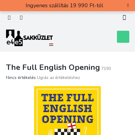
Ugrás
Ingyenes szállítás 19 990 Ft-tól
a
fő
tartalomhoz
Kosár
The Full English Opening
7193
A
Nincs értékelés
Ugrás az értékeléshez
termék
átlagos
értékelése
5-
ből
0,0
csillag.