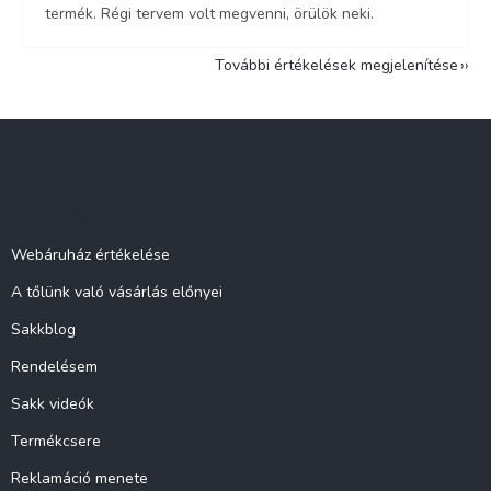
termék. Régi tervem volt megvenni, örülök neki.
További értékelések megjelenítése
L
á
b
l
Információ
é
c
Webáruház értékelése
A tőlünk való vásárlás előnyei
Sakkblog
Rendelésem
Sakk videók
Termékcsere
Reklamáció menete