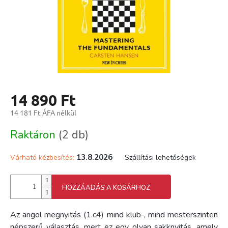
14 890 Ft
14 181 Ft ÁFA nélkül
Egységár:
Raktáron
(2 db)
13.8.2026
Várható kézbesítés:
Szállítási lehetőségek
HOZZÁADÁS A KOSÁRHOZ
Az angol megnyitás (1.c4) mind klub-, mind mesterszinten
népszerű választás, mert ez egy olyan sakknyitás, amely