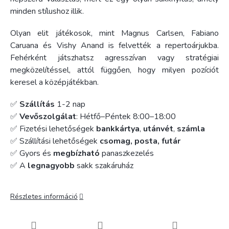
minden stílushoz illik.
Olyan elit játékosok, mint Magnus Carlsen, Fabiano
Caruana és Vishy Anand is felvették a repertoárjukba.
Fehérként játszhatsz agresszívan vagy stratégiai
megközelítéssel, attól függően, hogy milyen pozíciót
keresel a középjátékban.
✅
Szállítás
1-2 nap
✅
Vevőszolgálat
: Hétfő–Péntek 8:00–18:00
✅ Fizetési lehetőségek
bankkártya
,
utánvét
,
számla
✅ Szállítási lehetőségek
csomag, posta, futár
✅ Gyors és
megbízható
panaszkezelés
✅ A
legnagyobb
sakk szakáruház
Részletes információ