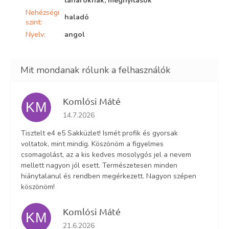
tanároknak, megnyitások
Nehézségi
haladó
szint
:
Nyelv
:
angol
Komlósi Máté
KM
Az áruház értékelése 5-ből 5 csillag.
14.7.2026
Tisztelt e4 e5 Sakküzlet! Ismét profik és gyorsak
voltatok, mint mindig. Köszönöm a figyelmes
csomagolást, az a kis kedves mosolygós jel a nevem
mellett nagyon jól esett. Természetesen minden
hiánytalanul és rendben megérkezett. Nagyon szépen
köszönöm!
Komlósi Máté
KM
Az áruház értékelése 5-ből 5 csillag.
21.6.2026