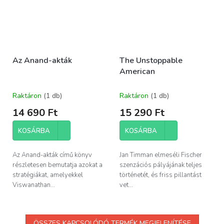
Az Anand-akták
The Unstoppable
American
Raktáron
(1 db)
Raktáron
(1 db)
14 690 Ft
15 290 Ft
KOSÁRBA
KOSÁRBA
Az Anand-akták című könyv
Jan Timman elmeséli Fischer
részletesen bemutatja azokat a
szenzációs pályájának teljes
stratégiákat, amelyekkel
történetét, és friss pillantást
Viswanathan...
vet...
ÖSSZES KAPCSOLÓDÓ TERMÉK MEGJELENÍTÉSE