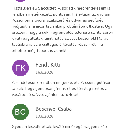
Tisztelt e4 e5 Sakküzlet! A sokadik megrendelésem is
rendben megérkezett, pontosan, hiánytalanul, gyorsan.
Köszönöm a gyors, szakszerű és udvarias segítség
nyújtást is, amikor technikai problémába ütköztem. Úgy
éreztem, hogy a sok megrendelés ellenére szinte soron
kívül reagáltatok, amit hálás szívvel köszönök! Marad
továbbra is az 5 csillagos értékelés részemről. Ha
lehetne, még többet is adnék!
Fendt Kitti
FK
Az áruház értékelése 5-ből 5 csillag.
16.6.2026
A rendelésünk rendben megérkezett. A csomagoláson
látszik, hogy gondosan járnak el és tényleg fontos a
vásárló. Jó szívvel ajánlom az üzletet.
Besenyei Csaba
BC
Az áruház értékelése 5-ből 5 csillag.
13.6.2026
Gyorsan kiszállították, kíváló minőségű nagyon szép