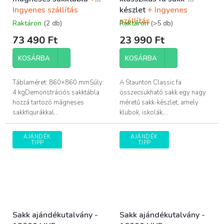
Ingyenes szállítás
készlet
+ Ingyenes
szállítás
Raktáron
(2 db)
Raktáron
(>5 db)
73 490 Ft
23 990 Ft
KOSÁRBA
KOSÁRBA
Táblaméret: 860×860 mmSúly:
A Staunton Classic fa
4 kgDemonstrációs sakktábla
összecsukható sakk egy nagy
hozzá tartozó mágneses
méretű sakk-készlet, amely
sakkfigurákkal...
klubok, iskolák,...
AJÁNDÉK
AJÁNDÉK
TIPP
TIPP
Sakk ajándékutalvány -
Sakk ajándékutalvány -