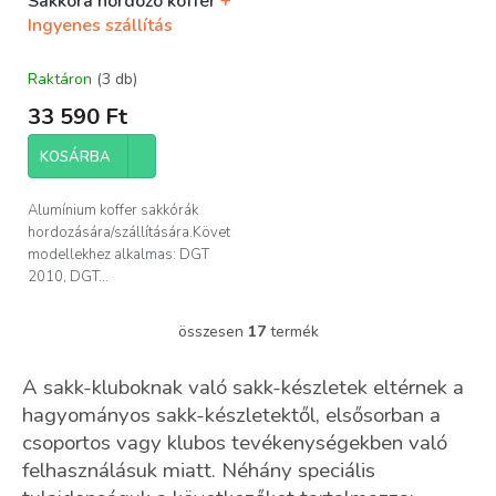
Sakkóra hordozó koffer
+
Ingyenes szállítás
Raktáron
(3 db)
33 590 Ft
KOSÁRBA
Alumínium koffer sakkórák
hordozására/szállítására.Következő
modellekhez alkalmas: DGT
2010, DGT...
összesen
17
termék
L
i
s
A sakk-kluboknak való sakk-készletek eltérnek a
t
hagyományos sakk-készletektől, elsősorban a
a
csoportos vagy klubos tevékenységekben való
i
r
felhasználásuk miatt. Néhány speciális
á