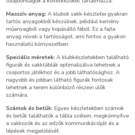
tulajdonságuk a következőket tartalmazza:
n
y
Masszív anyag:
A klubok sakk-készletei gyakran
í
tartós anyagokból készülnek, például kemény
t
á
műanyagból vagy kopásálló fából. Ez a fajta
s
anyag növeli a tartósságot, ami fontos a gyakori
e
használatú környezetben.
l
e
m
Speciális méretek:
A klubkészletekben található
e
figurák és sakktáblák optimalizálva lehetnek a
i
csoportos játékhoz és a jobb láthatósághoz. A
nagyobb és jobban látható figurák fontosak
lehetnek a terem különböző részein ülők
számára.
Számok és betűk:
Egyes készletekben számok
és betűk találhatók a tábla szélein, megkönnyítve
a sakkozók és az edzők kommunikációját és a
lépések megjelölését.