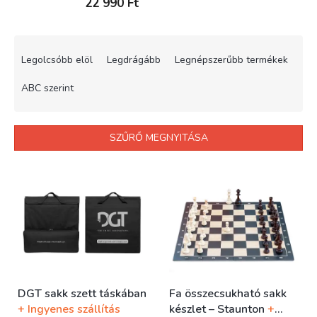
22 990 Ft
T
e
Legolcsóbb elöl
Legdrágább
Legnépszerűbb termékek
r
m
ABC szerint
é
k
e
SZŰRŐ MEGNYITÁSA
k
r
T
e
e
n
r
d
m
e
é
z
k
é
e
s
k
e
DGT sakk szett táskában
Fa összecsukható sakk
l
+ Ingyenes szállítás
készlet – Staunton
+
i