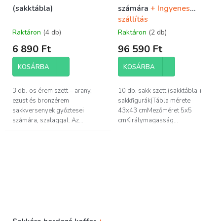
(sakktábla)
számára
+ Ingyenes
szállítás
Raktáron
(4 db)
Raktáron
(2 db)
6 890 Ft
96 590 Ft
KOSÁRBA
KOSÁRBA
3 db.-os érem szett – arany,
10 db. sakk szett (sakktábla +
ezüst és bronzérem
sakkfigurák)Tábla mérete
sakkversenyek győztesei
43x43 cmMezőméret 5x5
számára, szalaggal. Az...
cmKirálymagasság...