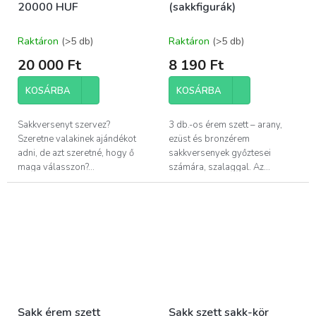
20000 HUF
(sakkfigurák)
Raktáron
(>5 db)
Raktáron
(>5 db)
20 000 Ft
8 190 Ft
KOSÁRBA
KOSÁRBA
Sakkversenyt szervez?
3 db.-os érem szett – arany,
Szeretne valakinek ajándékot
ezüst és bronzérem
adni, de azt szeretné, hogy ő
sakkversenyek győztesei
maga válasszon?...
számára, szalaggal. Az...
Sakk érem szett
Sakk szett sakk-kör