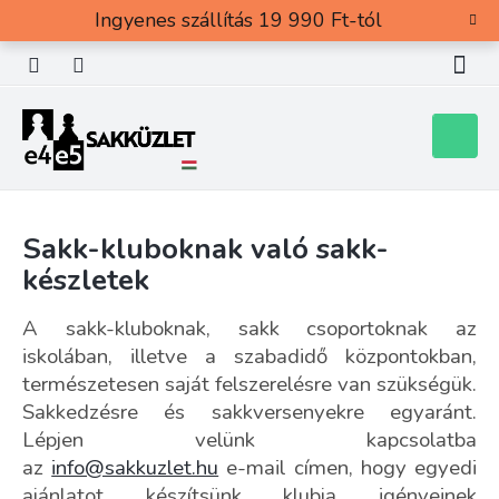
Ugrás
Ingyenes szállítás 19 990 Ft-tól
a
fő
tartalomhoz
Kosár
Sakk-kluboknak való sakk-
készletek
A sakk-kluboknak, sakk csoportoknak az
iskolában, illetve a szabadidő központokban,
természetesen saját felszerelésre van szükségük.
Sakkedzésre és sakkversenyekre egyaránt.
Lépjen velünk kapcsolatba
az
info@sakkuzlet.hu
e-mail címen, hogy egyedi
ajánlatot készítsünk klubja igényeinek