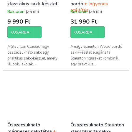
klasszikus sakk-készlet
bordó
+ Ingyenes
szállítás
Raktáron
(>5 db)
Raktáron
(>5 db)
9 990 Ft
31 990 Ft
KOSÁRBA
KOSÁRBA
A Staunton Classic nagy
A nagy Staunton Wood bordó
összecsukható sakk egy
sakk-készlet elegáns fa
praktikus sakk-készlet, amely
Staunton figurákat kombinál
klubok, iskolák,...
egy praktikus...
Összecsukható
Összecsukható Staunton
mágneses sakktábla
+
klasszikus fa sakk-