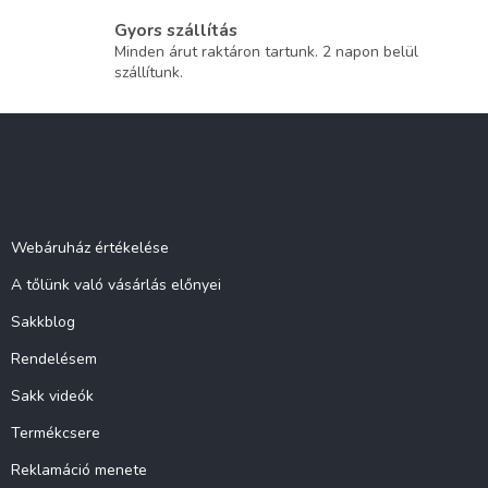
Gyors szállítás
Minden árut raktáron tartunk. 2 napon belül
szállítunk.
L
á
b
l
Információ
é
c
Webáruház értékelése
A tőlünk való vásárlás előnyei
Sakkblog
Rendelésem
Sakk videók
Termékcsere
Reklamáció menete