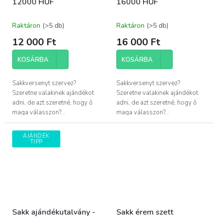
12000 HUF
16000 HUF
Raktáron
(>5 db)
Raktáron
(>5 db)
12 000 Ft
16 000 Ft
KOSÁRBA
KOSÁRBA
Sakkversenyt szervez?
Sakkversenyt szervez?
Szeretne valakinek ajándékot
Szeretne valakinek ajándékot
adni, de azt szeretné, hogy ő
adni, de azt szeretné, hogy ő
maga válasszon?...
maga válasszon?...
AJÁNDÉK
TIPP
Sakk ajándékutalvány -
Sakk érem szett