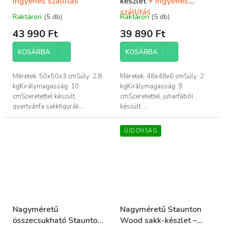
Ingyenes szállítás
készlet
+ Ingyenes
szállítás
Raktáron
(5 db)
Raktáron
(5 db)
A
A
termék
termék
43 990 Ft
39 890 Ft
átlagos
átlagos
értékelése
értékelése
KOSÁRBA
KOSÁRBA
5-
5-
ből
ből
4,0
5,0
Méretek: 50x50x3 cmSúly: 2,8
Méretek: 48x48x6 cmSúly: 2
csillag.
csillag.
kgKirálymagasság: 10
kgKirálymagasság: 9
cmSzeretettel készült,
cmSzeretettel, juharfából
gyertyánfa sakkfigurák....
készült....
ÚJDONSÁG
Nagyméretű
Nagyméretű Staunton
összecsukható Staunton
Wood sakk-készlet –