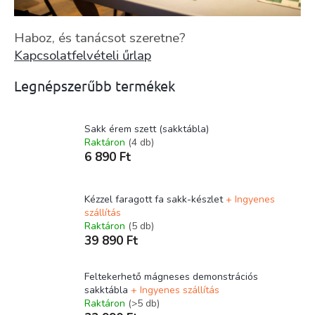
Haboz, és tanácsot szeretne?
Kapcsolatfelvételi űrlap
Legnépszerűbb termékek
Sakk érem szett (sakktábla)
Raktáron
(4 db)
6 890 Ft
Kézzel faragott fa sakk-készlet
+ Ingyenes
szállítás
Raktáron
(5 db)
39 890 Ft
Feltekerhető mágneses demonstrációs
sakktábla
+ Ingyenes szállítás
Raktáron
(>5 db)