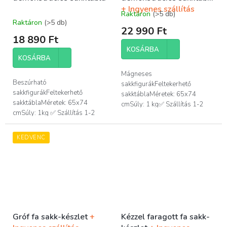
+ Ingyenes szállítás
Raktáron
(>5 db)
A
Raktáron
(>5 db)
termék
22 990 Ft
átlagos
18 890 Ft
értékelése
KOSÁRBA
5-
KOSÁRBA
ből
4,5
Mágneses
csillag.
Beszúrható
sakkfigurákFeltekerhető
sakkfigurákFeltekerhető
sakktáblaMéretek: 65x74
sakktáblaMéretek: 65x74
cmSúly: 1 kg✅ Szállítás 1-2
cmSúly: 1kg ✅ Szállítás 1-2
nap✅...
nap✅...
KEDVENC
Gróf fa sakk-készlet
+
Kézzel faragott fa sakk-