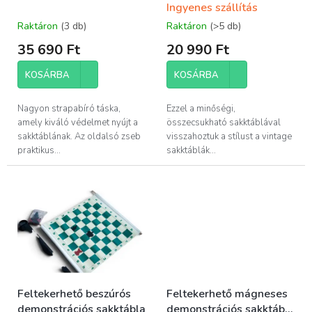
Ingyenes szállítás
s
t
Raktáron
(3 db)
Raktáron
(>5 db)
á
35 690 Ft
20 990 Ft
j
a
KOSÁRBA
KOSÁRBA
Nagyon strapabíró táska,
Ezzel a minőségi,
amely kiváló védelmet nyújt a
összecsukható sakktáblával
sakktáblának. Az oldalsó zseb
visszahoztuk a stílust a vintage
praktikus...
sakktáblák...
Feltekerhető beszúrós
Feltekerhető mágneses
demonstrációs sakktábla
demonstrációs sakktábla