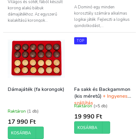
5,0
Világos és sötét, fából készült
csillag.
A Dominó egy minden
korong alakú bábuk
korosztály számára alkalmas
dámajátékhoz. Az egyszerű
logikai játék. Fejleszti a logikus
kialakítású korongok...
gondolkodást,...
TOP
Dámajáték (fa korongok)
Fa sakk és Backgammon
(kis méretű)
+ Ingyenes
szállítás
Raktáron
(>5 db)
A
Raktáron
(1 db)
termék
19 990 Ft
átlagos
17 990 Ft
értékelése
KOSÁRBA
5-
KOSÁRBA
ből