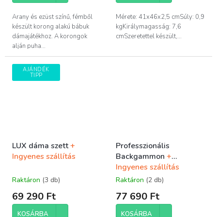
Arany és ezüst színű, fémből
Mérete: 41x46x2,5 cmSúly: 0,9
készült korong alakú bábuk
kgKirálymagasság: 7,6
dámajátékhoz. A korongok
cmSzeretettel készült,...
alján puha...
AJÁNDÉK
TIPP
LUX dáma szett
+
Professzionális
Ingyenes szállítás
Backgammon
+
Ingyenes szállítás
Raktáron
(3 db)
Raktáron
(2 db)
69 290 Ft
77 690 Ft
KOSÁRBA
KOSÁRBA