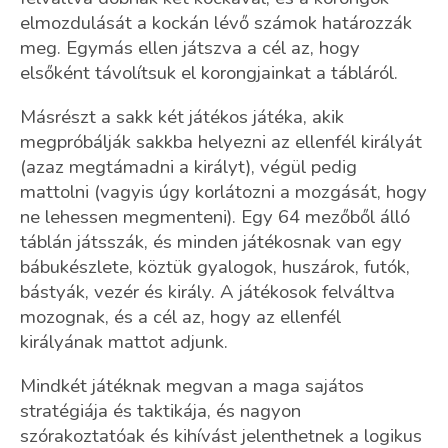
e
elmozdulását a kockán lévő számok határozzák
m
meg. Egymás ellen játszva a cél az, hogy
e
elsőként távolítsuk el korongjainkat a tábláról.
i
Másrészt a sakk két játékos játéka, akik
megpróbálják sakkba helyezni az ellenfél királyát
(azaz megtámadni a királyt), végül pedig
mattolni (vagyis úgy korlátozni a mozgását, hogy
ne lehessen megmenteni). Egy 64 mezőből álló
táblán játsszák, és minden játékosnak van egy
bábukészlete, köztük gyalogok, huszárok, futók,
bástyák, vezér és király. A játékosok felváltva
mozognak, és a cél az, hogy az ellenfél
királyának mattot adjunk.
Mindkét játéknak megvan a maga sajátos
stratégiája és taktikája, és nagyon
szórakoztatóak és kihívást jelenthetnek a logikus