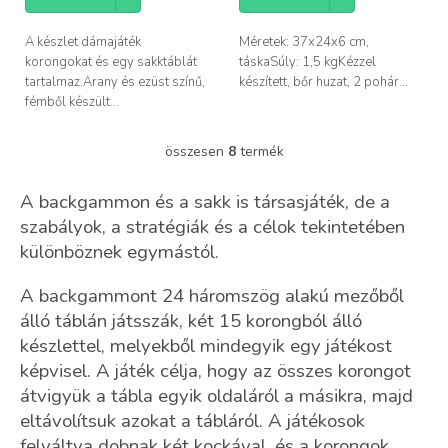
A készlet dámajáték
Méretek: 37x24x6 cm,
korongokat és egy sakktáblát
táskaSúly: 1,5 kgKézzel
tartalmaz.Arany és ezüst színű,
készített, bőr huzat, 2 pohár...
fémből készült...
összesen
8
termék
L
i
s
A backgammon és a sakk is társasjáték, de a
t
szabályok, a stratégiák és a célok tekintetében
a
különböznek egymástól.
i
r
á
A backgammont 24 háromszög alakú mezőből
n
álló táblán játsszák, két 15 korongból álló
y
készlettel, melyekből mindegyik egy játékost
í
képvisel. A játék célja, hogy az összes korongot
t
á
átvigyük a tábla egyik oldaláról a másikra, majd
s
eltávolítsuk azokat a tábláról. A játékosok
e
felváltva dobnak két kockával, és a korongok
l