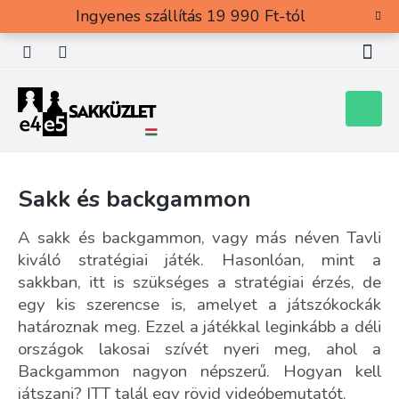
Ugrás
Ingyenes szállítás 19 990 Ft-tól
a
fő
tartalomhoz
Kosár
Sakk és backgammon
A sakk és backgammon, vagy más néven Tavli
kiváló stratégiai játék. Hasonlóan, mint a
sakkban, itt is szükséges a stratégiai érzés, de
egy kis szerencse is, amelyet a játszókockák
határoznak meg. Ezzel a játékkal leginkább a déli
országok lakosai szívét nyeri meg, ahol a
Backgammon nagyon népszerű. Hogyan kell
játszani?
ITT
talál egy rövid videóbemutatót.