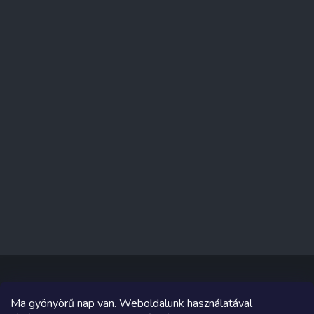
Ma gyönyörű nap van. Weboldalunk használatával
Copyright 2026
Sakküzlet
. Minden jog fenntartva.