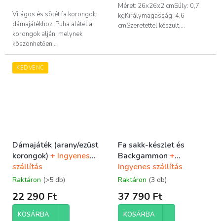
5,0
Méret: 26x26x2 cmSúly: 0,7
csillag.
Világos és sötét fa korongok
kgKirálymagasság: 4,6
dámajátékhoz. Puha alátét a
cmSzeretettel készült,...
korongok alján, melynek
köszönhetően...
KEDVENC
Dámajáték (arany/ezüst
Fa sakk-készlet és
korongok)
+ Ingyenes
Backgammon
+
szállítás
Ingyenes szállítás
Raktáron
(>5 db)
Raktáron
(3 db)
22 290 Ft
37 790 Ft
KOSÁRBA
KOSÁRBA