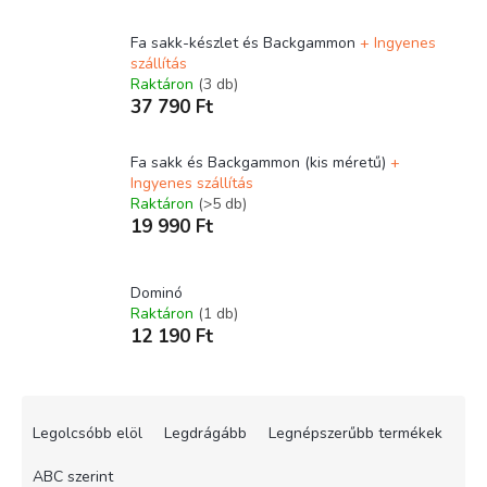
Fa sakk-készlet és Backgammon
+ Ingyenes
szállítás
Raktáron
(3 db)
37 790 Ft
Fa sakk és Backgammon (kis méretű)
+
Ingyenes szállítás
Raktáron
(>5 db)
19 990 Ft
Dominó
Raktáron
(1 db)
12 190 Ft
T
e
Legolcsóbb elöl
Legdrágább
Legnépszerűbb termékek
r
m
ABC szerint