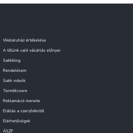
L
á
b
l
Információ
é
c
Webáruház értékelése
A tőlünk való vásárlás előnyei
Sakkblog
Rendelésem
Sakk videók
Termékcsere
Reklamáció menete
Elállás a szerződéstől
Elérhetőségek
ÁSZF