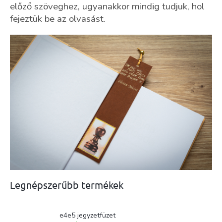
előző szöveghez, ugyanakkor mindig tudjuk, hol
fejezt
ü
k be az olvasást.
Legnépszerűbb termékek
e4e5 jegyzetfüzet