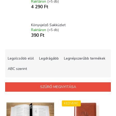
Raktáron
(>5 db)
4 290 Ft
Könyvjelző Sakküzlet
Raktáron
(>5 db)
390 Ft
T
e
Legolcsóbb elöl
Legdrágább
Legnépszerűbb termékek
r
m
ABC szerint
é
k
e
SZŰRŐ MEGNYITÁSA
k
r
T
e
e
KEDVENC
n
r
d