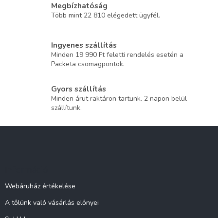
Megbízhatóság
Több mint 22 810 elégedett ügyfél.
Ingyenes szállítás
Minden 19 990 Ft feletti rendelés esetén a
Packeta csomagpontok.
Gyors szállítás
Minden árut raktáron tartunk. 2 napon belül
szállítunk.
L
á
b
l
Információ
é
c
Webáruház értékelése
A tőlünk való vásárlás előnyei