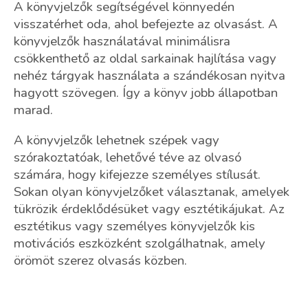
s
A könyvjelzők segítségével könnyedén
t
visszatérhet oda, ahol befejezte az olvasást. A
a
könyvjelzők használatával minimálisra
i
r
csökkenthető az oldal sarkainak hajlítása vagy
á
nehéz tárgyak használata a szándékosan nyitva
n
hagyott szövegen. Így a könyv jobb állapotban
y
marad.
í
t
á
A könyvjelzők lehetnek szépek vagy
s
szórakoztatóak, lehetővé téve az olvasó
e
számára, hogy kifejezze személyes stílusát.
l
e
Sokan olyan könyvjelzőket választanak, amelyek
m
tükrözik érdeklődésüket vagy esztétikájukat. Az
e
esztétikus vagy személyes könyvjelzők kis
i
motivációs eszközként szolgálhatnak, amely
örömöt szerez olvasás közben.