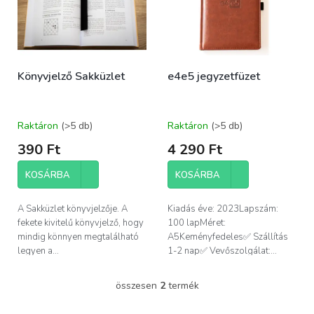
m
e
é
z
k
é
e
s
k
e
Könyvjelző Sakküzlet
e4e5 jegyzetfüzet
l
i
s
t
Raktáron
(>5 db)
Raktáron
(>5 db)
á
390 Ft
4 290 Ft
j
a
KOSÁRBA
KOSÁRBA
A Sakküzlet könyvjelzője. A
Kiadás éve: 2023Lapszám:
fekete kivitelű könyvjelző, hogy
100 lapMéret:
mindig könnyen megtalálható
A5Keményfedeles✅ Szállítás
legyen a...
1-2 nap✅ Vevőszolgálat:...
összesen
2
termék
L
i