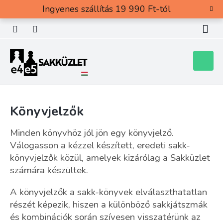
Ugrás
Ingyenes szállítás 19 990 Ft-tól
a
fő
tartalomhoz
Kosár
Könyvjelzők
Minden könyvhöz jól j
ö
n egy könyvjelző.
Válogasson a kézzel készített, eredeti sakk-
könyvjelzők közül, amelyek kizárólag a Sakk
ü
zlet
számára készültek.
A könyvjelzők a sakk-könyvek elválaszthatatlan
részét képezik, hiszen a különböző sakkjátszmák
és kombinációk során szívesen visszatérünk az