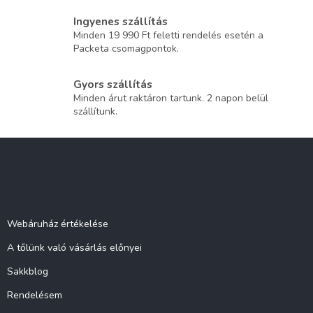
Ingyenes szállítás
Minden 19 990 Ft feletti rendelés esetén a
Packeta csomagpontok.
Gyors szállítás
Minden árut raktáron tartunk. 2 napon belül
szállítunk.
L
á
b
l
Információ
é
c
Webáruház értékelése
A tőlünk való vásárlás előnyei
Sakkblog
Rendelésem