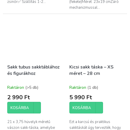
zsinór✅ Szállítás 1-2...
(fekete)Méret: 23x19 cmZáró
mechanizmussal...
Sakk tubus sakktáblához
Kicsi sakk táska – XS
és figurákhoz
méret – 28 cm
Raktáron
(>5 db)
Raktáron
(1 db)
2 990 Ft
5 990 Ft
KOSÁRBA
KOSÁRBA
21 x 3,75 hüvelyk méretű
Ezt a karcsú és praktikus
vászon sakk-táska, amelybe
sakktáskát úgy tervezték, hogy