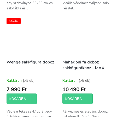
egy szabványos 50x50 cm-es
ideális védelmet nyújtson sakk
sakktábla és...
készlet...
AKCIÓ
Wenge sakkfigura doboz
Mahagóni fa doboz
sakkfigurákhoz – MAXI
Raktáron
(>5 db)
Raktáron
(>5 db)
7 990 Ft
10 490 Ft
KOSÁRBA
KOSÁRBA
Védje értékes sakkfiguráit egy
Kényelmes és elegáns doboz
fa tokban, amelyet gondosan
sakkfigurák tárolásához.