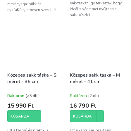
sakktáskát úgy tervezték, hogy
mmAnyaga: bükk és
ideális védelmet nyújtson a
nyírfaKényelmesen szeretné...
sakk készlet...
Közepes sakk táska – S
Közepes sakk táska – M
méret - 35 cm
méret - 41 cm
Raktáron
(>5 db)
Raktáron
(2 db)
15 990 Ft
16 790 Ft
KOSÁRBA
KOSÁRBA
Ezt a karcsú és praktikus
Ezt a karcsú és praktikus