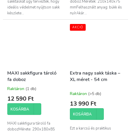
sakktáskát úgy tervezték, hogy
doboz.Méretek: 210x140x75
ideális védelmet nyújtson sakk
mmFelhasznált anyag: bükk és
készlete...
nyírAkár...
AKCIÓ
MAXI sakkfigura tároló
Extra nagy sakk táska –
fa doboz
XL méret - 54 cm
Raktáron
(1 db)
A
Raktáron
(>5 db)
termék
12 590 Ft
átlagos
13 990 Ft
értékelése
KOSÁRBA
5-
KOSÁRBA
ből
5,0
MAXI sakkfigura tároló fa
csillag.
Ezt a karcsú és praktikus
dobozMérete: 290x180x85