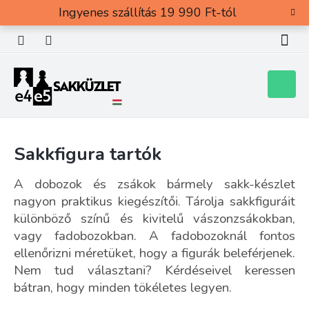
Ugrás
Ingyenes szállítás 19 990 Ft-tól
a
fő
tartalomhoz
Kosár
Sakkfigura tartók
A dobozok és zsákok bármely sakk-készlet
nagyon praktikus kiegészítői. Tárolja sakkfiguráit
különböző színű és kivitelű vászonzsákokban,
vagy fadobozokban. A fadobozoknál fontos
ellenőrizni méretüket, hogy a figurák beleférjenek.
Nem tud választani? Kérdéseivel keressen
bátran, hogy minden tökéletes legyen.