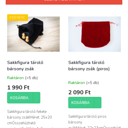
k
r
T
e
e
KEDVENC
n
r
d
m
e
é
z
k
é
e
s
k
e
Sakkfigura tároló
Sakkfigura tároló
l
bársony zsák
bársony zsák (piros)
i
s
Raktáron
(>5 db)
A
t
Raktáron
(>5 db)
termék
1 990 Ft
á
átlagos
2 090 Ft
j
értékelése
KOSÁRBA
a
5-
KOSÁRBA
ből
5,0
Sakkfigura tároló fekete
csillag.
Sakkfigura tároló piros
bársony zsákMéret: 25x20
bársony
cmÖsszehúzható
zsákMéret: 22x23cmÖsszehúzható