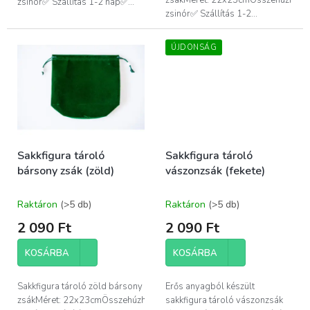
zsinór✅ Szállítás 1-2 nap✅...
zsinór✅ Szállítás 1-2...
ÚJDONSÁG
Sakkfigura tároló
Sakkfigura tároló
bársony zsák (zöld)
vászonzsák (fekete)
Raktáron
(>5 db)
Raktáron
(>5 db)
2 090 Ft
2 090 Ft
KOSÁRBA
KOSÁRBA
Sakkfigura tároló zöld bársony
Erős anyagból készült
zsákMéret: 22x23cmÖsszehúzható
sakkfigura tároló vászonzsák