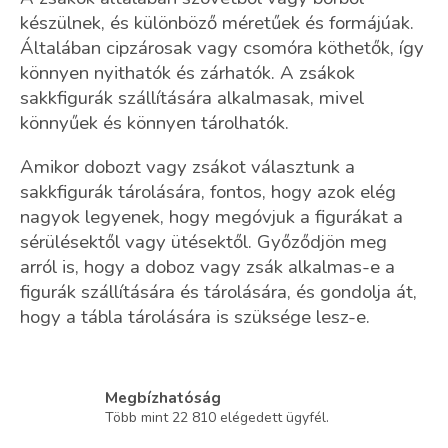
m
készülnek, és különböző méretűek és formájúak.
e
Általában cipzárosak vagy csomóra köthetők, így
i
könnyen nyithatók és zárhatók. A zsákok
sakkfigurák szállítására alkalmasak, mivel
könnyűek és könnyen tárolhatók.
Amikor dobozt vagy zsákot választunk a
sakkfigurák tárolására, fontos, hogy azok elég
nagyok legyenek, hogy megóvjuk a figurákat a
sérülésektől vagy ütésektől. Győződjön meg
arról is, hogy a doboz vagy zsák alkalmas-e a
figurák szállítására és tárolására, és gondolja át,
hogy a tábla tárolására is szüksége lesz-e.
Megbízhatóság
Több mint 22 810 elégedett ügyfél.