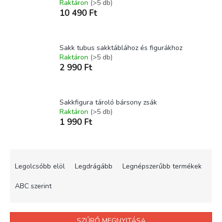
Raktáron
(>5 db)
10 490 Ft
Sakk tubus sakktáblához és figurákhoz
Raktáron
(>5 db)
2 990 Ft
Sakkfigura tároló bársony zsák
Raktáron
(>5 db)
1 990 Ft
T
e
Legolcsóbb elöl
Legdrágább
Legnépszerűbb termékek
r
m
ABC szerint
é
k
e
SZŰRŐ MEGNYITÁSA