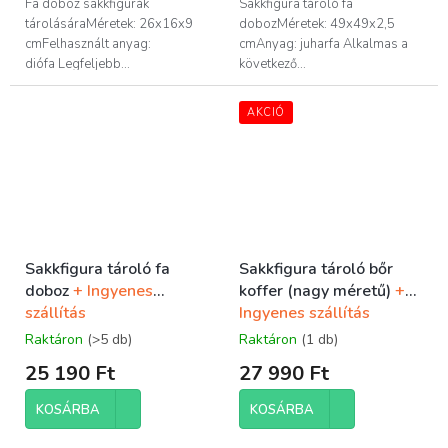
Fa doboz sakkfigurák
Sakkfigura tároló fa
tárolásáraMéretek: 26x16x9
dobozMéretek: 49x49x2,5
cmFelhasznált anyag:
cmAnyag: juharfa Alkalmas a
diófa Legfeljebb...
következő...
AKCIÓ
Sakkfigura tároló fa
Sakkfigura tároló bőr
doboz
+ Ingyenes
koffer (nagy méretű)
+
szállítás
Ingyenes szállítás
Raktáron
(>5 db)
Raktáron
(1 db)
25 190 Ft
27 990 Ft
KOSÁRBA
KOSÁRBA