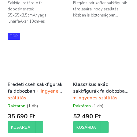
Sakkfigura tároló fa
Elegáns bőr koffer sakkfigurák
dobozMéretek:
tárolására, hogy szállítás
55x55x3,5cmAnyaga:
közben is biztonságban...
juharfaAkár 10cm-es
királymagasságú...
TOP
Eredeti cseh sakkfigurák
Klasszikus akác
fa dobozban
+ Ingyenes
sakkfigurák fa dobozban
szállítás
+ Ingyenes szállítás
Raktáron
(1 db)
Raktáron
(1 db)
35 690 Ft
52 490 Ft
KOSÁRBA
KOSÁRBA