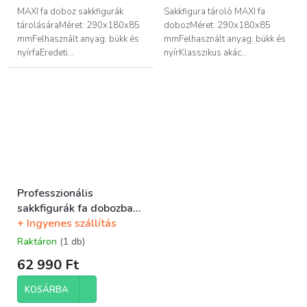
MAXI fa doboz sakkfigurák
Sakkfigura tároló MAXI fa
tárolásáraMéret: 290x180x85
dobozMéret: 290x180x85
mmFelhasznált anyag: bükk és
mmFelhasznált anyag: bükk és
nyírfaEredeti...
nyírKlasszikus akác...
Professzionális
sakkfigurák fa dobozban
+ Ingyenes szállítás
Raktáron
(1 db)
62 990 Ft
KOSÁRBA