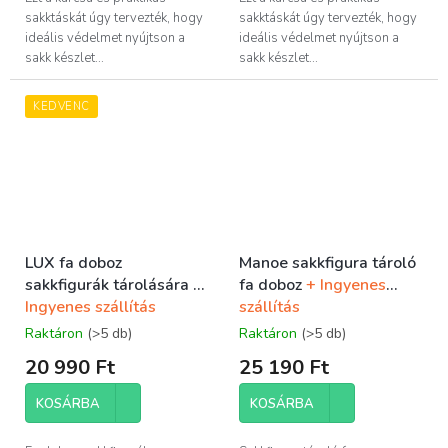
sakktáskát úgy tervezték, hogy
sakktáskát úgy tervezték, hogy
ideális védelmet nyújtson a
ideális védelmet nyújtson a
sakk készlet...
sakk készlet...
KEDVENC
LUX fa doboz
Manoe sakkfigura tároló
sakkfigurák tárolására
+
fa doboz
+ Ingyenes
Ingyenes szállítás
szállítás
Raktáron
(>5 db)
Raktáron
(>5 db)
20 990 Ft
25 190 Ft
KOSÁRBA
KOSÁRBA