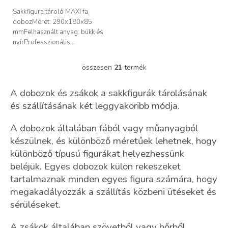
Sakkfigura tároló MAXI fa
dobozMéret: 290x180x85
mmFelhasznált anyag: bükk és
nyírProfesszionális...
összesen
21
termék
L
i
s
A dobozok és zsákok a sakkfigurák tárolásának
t
és szállításának két leggyakoribb módja.
a
i
A dobozok általában fából vagy műanyagból
r
á
készülnek, és különböző méretűek lehetnek, hogy
n
különböző típusú figurákat helyezhessünk
y
beléjük. Egyes dobozok külön rekeszeket
í
tartalmaznak minden egyes figura számára, hogy
t
á
megakadályozzák a szállítás közbeni ütéseket és
s
sérüléseket.
e
l
A zsákok általában szövetből vagy bőrből
e