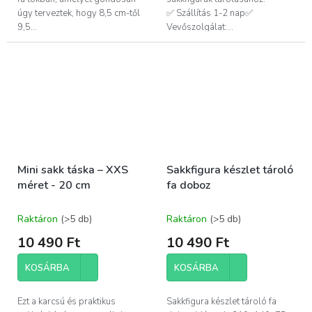
úgy terveztek, hogy 8,5 cm-től
✅ Szállítás 1-2 nap✅
9,5...
Vevőszolgálat:...
Mini sakk táska – XXS
Sakkfigura készlet tároló
méret - 20 cm
fa doboz
Raktáron
(>5 db)
Raktáron
(>5 db)
10 490 Ft
10 490 Ft
KOSÁRBA
KOSÁRBA
Ezt a karcsú és praktikus
Sakkfigura készlet tároló fa