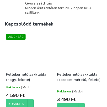
Gyors szállítás
Minden árut raktáron tartunk. 2 napon belül
szállítunk.
Kapcsolódó termékek
ÚJDONSÁG
Feltekerhető sakktábla
Feltekerhető sakktábla
(nagy, fekete)
(közepes méretű, fekete)
Raktáron
(>5 db)
A
Raktáron
(>5 db)
termék
4 590 Ft
átlagos
3 490 Ft
értékelése
KOSÁRBA
5-