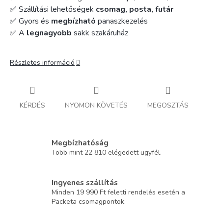
✅ Szállítási lehetőségek
csomag, posta, futár
✅ Gyors és
megbízható
panaszkezelés
✅ A
legnagyobb
sakk szakáruház
Részletes információ
KÉRDÉS
NYOMON KÖVETÉS
MEGOSZTÁS
Megbízhatóság
Több mint 22 810 elégedett ügyfél.
Ingyenes szállítás
Minden 19 990 Ft feletti rendelés esetén a
Packeta csomagpontok.