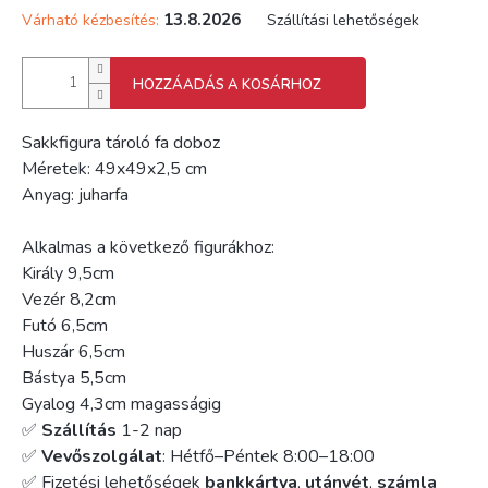
13.8.2026
Várható kézbesítés:
Szállítási lehetőségek
HOZZÁADÁS A KOSÁRHOZ
Sakkfigura tároló fa doboz
Méretek: 49x49x2,5 cm
Anyag: juharfa
Alkalmas a következő figurákhoz:
Király 9,5cm
Vezér 8,2cm
Futó 6,5cm
Huszár 6,5cm
Bástya 5,5cm
Gyalog 4,3cm magasságig
✅
Szállítás
1-2 nap
✅
Vevőszolgálat
: Hétfő–Péntek 8:00–18:00
✅ Fizetési lehetőségek
bankkártya
,
utánvét
,
számla