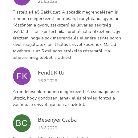
21.6.2026
Tisztelt e4 e5 Sakküzlet! A sokadik megrendelésem is
rendben megérkezett, pontosan, hiánytalanul, gyorsan.
Köszönöm a gyors, szakszerű és udvarias segítség
nyújtást is, amikor technikai problémába ütköztem. Úgy
éreztem, hogy a sok megrendelés ellenére szinte soron
kívül reagáltatok, amit hálás szívvel köszönök! Marad
továbbra is az 5 csillagos értékelés részemről. Ha
lehetne, még többet is adnék!
Fendt Kitti
FK
Az áruház értékelése 5-ből 5 csillag.
16.6.2026
A rendelésünk rendben megérkezett. A csomagoláson
látszik, hogy gondosan járnak el és tényleg fontos a
vásárló. Jó szívvel ajánlom az üzletet.
Besenyei Csaba
BC
Az áruház értékelése 5-ből 5 csillag.
13.6.2026