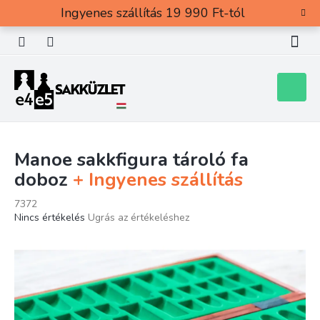
Ugrás
Ingyenes szállítás 19 990 Ft-tól
a
fő
tartalomhoz
Kosár
Manoe sakkfigura tároló fa
doboz
+ Ingyenes szállítás
7372
A
Nincs értékelés
Ugrás az értékeléshez
termék
átlagos
értékelése
5-
ből
0,0
csillag.