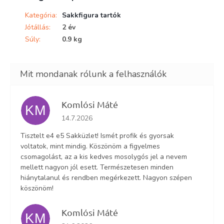
Kategória
:
Sakkfigura tartók
Jótállás
:
2 év
Súly
:
0.9 kg
Komlósi Máté
KM
Az áruház értékelése 5-ből 5 csillag.
14.7.2026
Tisztelt e4 e5 Sakküzlet! Ismét profik és gyorsak
voltatok, mint mindig. Köszönöm a figyelmes
csomagolást, az a kis kedves mosolygós jel a nevem
mellett nagyon jól esett. Természetesen minden
hiánytalanul és rendben megérkezett. Nagyon szépen
köszönöm!
Komlósi Máté
KM
Az áruház értékelése 5-ből 5 csillag.