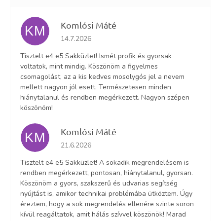
Komlósi Máté
KM
Az áruház értékelése 5-ből 5 csillag.
14.7.2026
Tisztelt e4 e5 Sakküzlet! Ismét profik és gyorsak
voltatok, mint mindig. Köszönöm a figyelmes
csomagolást, az a kis kedves mosolygós jel a nevem
mellett nagyon jól esett. Természetesen minden
hiánytalanul és rendben megérkezett. Nagyon szépen
köszönöm!
Komlósi Máté
KM
Az áruház értékelése 5-ből 5 csillag.
21.6.2026
Tisztelt e4 e5 Sakküzlet! A sokadik megrendelésem is
rendben megérkezett, pontosan, hiánytalanul, gyorsan.
Köszönöm a gyors, szakszerű és udvarias segítség
nyújtást is, amikor technikai problémába ütköztem. Úgy
éreztem, hogy a sok megrendelés ellenére szinte soron
kívül reagáltatok, amit hálás szívvel köszönök! Marad