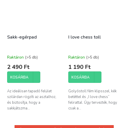
Sakk-egérpad
I love chess toll
Raktáron
(>5 db)
Raktáron
(>5 db)
2 490 Ft
1 190 Ft
KOSÁRBA
KOSÁRBA
Az ideálisan tapadó felület
Golyóstoll fém klipsszel, kék
szilárdan rögzíti az asztalhoz,
betéttel és „I love chess”
és biztosítja, hogy a
felirattal. Úgy tervezték, hogy
sakkjátszma...
csak a...