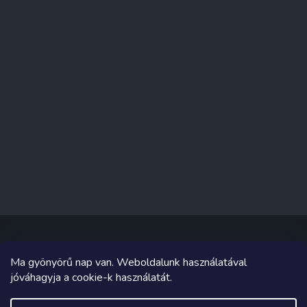
Ma gyönyörű nap van. Weboldalunk használatával
Copyright 2026
Sakküzlet
. Minden jog fenntartva.
jóváhagyja a cookie-k használatát.
Grafika és megvalósítás innen
Tomáš Hlad
&
Shoptetak.cz
.