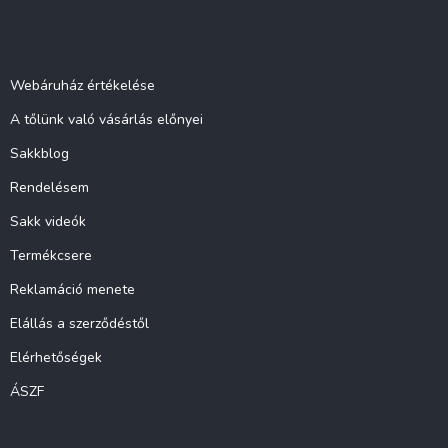
b
l
Információ
é
c
Webáruház értékelése
A tőlünk való vásárlás előnyei
Sakkblog
Rendelésem
Sakk videók
Termékcsere
Reklamáció menete
Elállás a szerződéstől
Elérhetőségek
ÁSZF