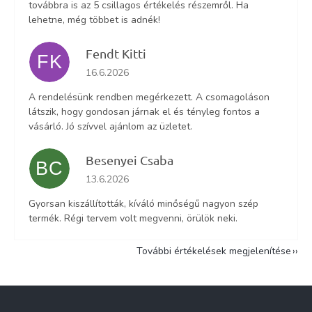
továbbra is az 5 csillagos értékelés részemről. Ha
lehetne, még többet is adnék!
Fendt Kitti
FK
Az áruház értékelése 5-ből 5 csillag.
16.6.2026
A rendelésünk rendben megérkezett. A csomagoláson
látszik, hogy gondosan járnak el és tényleg fontos a
vásárló. Jó szívvel ajánlom az üzletet.
Besenyei Csaba
BC
Az áruház értékelése 5-ből 5 csillag.
13.6.2026
Gyorsan kiszállították, kíváló minőségű nagyon szép
termék. Régi tervem volt megvenni, örülök neki.
További értékelések megjelenítése
L
á