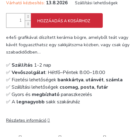
13.8.2026
Várható kézbesítés:
Szállítási lehetőségek
HOZZÁADÁS A KOSÁRHOZ
e4e5 grafikával díszített kerámia bögre, amelyből teát vagy
kávét fogyaszthatsz egy sakkjátszma közben, vagy csak úgy
szabadidődben…
✅
Szállítás
1-2 nap
✅
Vevőszolgálat
: Hétfő–Péntek 8:00–18:00
✅ Fizetési lehetőségek
bankkártya
,
utánvét
,
számla
✅ Szállítási lehetőségek
csomag, posta, futár
✅ Gyors és
megbízható
panaszkezelés
✅ A
legnagyobb
sakk szakáruház
Részletes információ