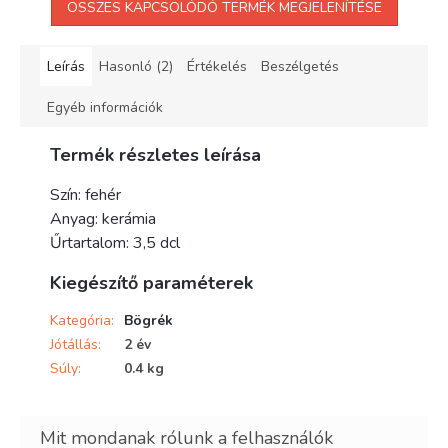
ÖSSZES KAPCSOLÓDÓ TERMÉK MEGJELENÍTÉSE
Leírás
Hasonló (2)
Értékelés
Beszélgetés
Egyéb információk
Termék részletes leírása
Szín: fehér
Anyag: kerámia
Űrtartalom: 3,5 dcl
Kiegészítő paraméterek
Kategória
:
Bögrék
Jótállás
:
2 év
Súly
:
0.4 kg