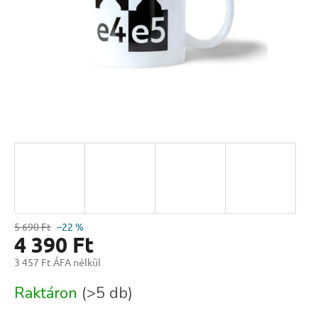
5 690 Ft
–22 %
4 390 Ft
3 457 Ft ÁFA nélkül
Egységár:
Raktáron
(>5 db)