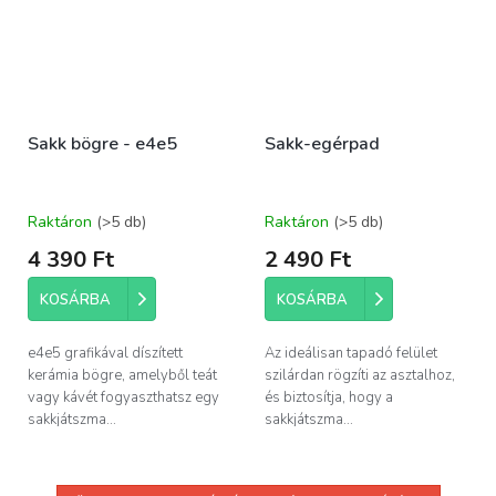
Sakk bögre - e4e5
Sakk-egérpad
Raktáron
(>5 db)
Raktáron
(>5 db)
4 390 Ft
2 490 Ft
KOSÁRBA
KOSÁRBA
e4e5 grafikával díszített
Az ideálisan tapadó felület
kerámia bögre, amelyből teát
szilárdan rögzíti az asztalhoz,
vagy kávét fogyaszthatsz egy
és biztosítja, hogy a
sakkjátszma...
sakkjátszma...