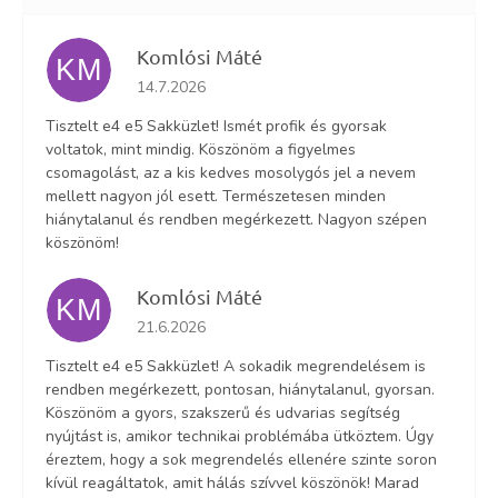
Komlósi Máté
KM
Az áruház értékelése 5-ből 5 csillag.
14.7.2026
Tisztelt e4 e5 Sakküzlet! Ismét profik és gyorsak
voltatok, mint mindig. Köszönöm a figyelmes
csomagolást, az a kis kedves mosolygós jel a nevem
mellett nagyon jól esett. Természetesen minden
hiánytalanul és rendben megérkezett. Nagyon szépen
köszönöm!
Komlósi Máté
KM
Az áruház értékelése 5-ből 5 csillag.
21.6.2026
Tisztelt e4 e5 Sakküzlet! A sokadik megrendelésem is
rendben megérkezett, pontosan, hiánytalanul, gyorsan.
Köszönöm a gyors, szakszerű és udvarias segítség
nyújtást is, amikor technikai problémába ütköztem. Úgy
éreztem, hogy a sok megrendelés ellenére szinte soron
kívül reagáltatok, amit hálás szívvel köszönök! Marad