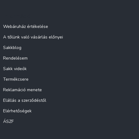
b
l
Információ
é
c
Webáruház értékelése
A tőlünk való vásárlás előnyei
Sakkblog
Rendelésem
Sakk videók
Termékcsere
Reklamáció menete
Elállás a szerződéstől
Elérhetőségek
ÁSZF