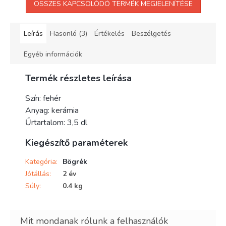
ÖSSZES KAPCSOLÓDÓ TERMÉK MEGJELENÍTÉSE
Leírás
Hasonló (3)
Értékelés
Beszélgetés
Egyéb információk
Termék részletes leírása
Szín: fehér
Anyag: kerámia
Űrtartalom: 3,5 dl
Kiegészítő paraméterek
Kategória
:
Bögrék
Jótállás
:
2 év
Súly
:
0.4 kg