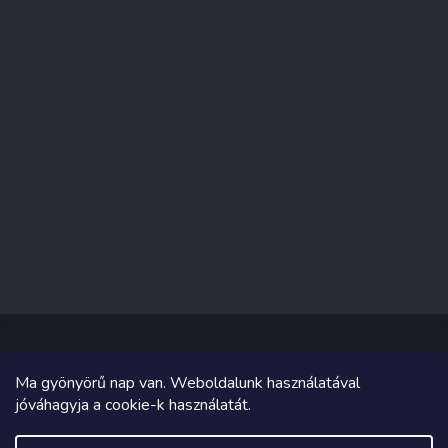
Ma gyönyörű nap van. Weboldalunk használatával
Copyright 2026
Sakküzlet
. Minden jog fenntartva.
jóváhagyja a cookie-k használatát.
Grafika és megvalósítás innen
Tomáš Hlad
&
Shoptetak.cz
.