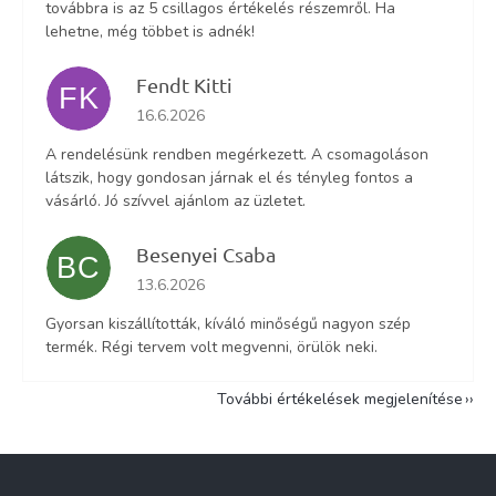
továbbra is az 5 csillagos értékelés részemről. Ha
lehetne, még többet is adnék!
Fendt Kitti
FK
Az áruház értékelése 5-ből 5 csillag.
16.6.2026
A rendelésünk rendben megérkezett. A csomagoláson
látszik, hogy gondosan járnak el és tényleg fontos a
vásárló. Jó szívvel ajánlom az üzletet.
Besenyei Csaba
BC
Az áruház értékelése 5-ből 5 csillag.
13.6.2026
Gyorsan kiszállították, kíváló minőségű nagyon szép
termék. Régi tervem volt megvenni, örülök neki.
További értékelések megjelenítése
L
á