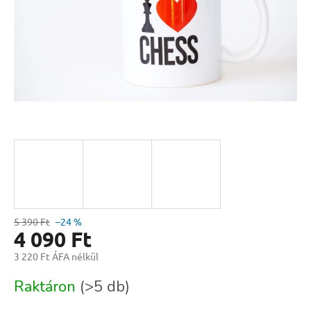
5 390 Ft
–24 %
4 090 Ft
3 220 Ft ÁFA nélkül
Egységár:
Raktáron
(>5 db)