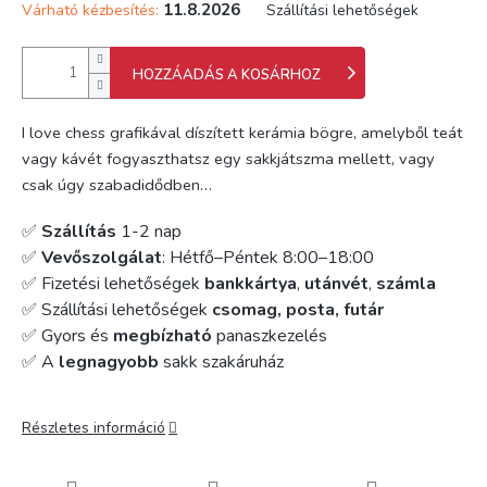
11.8.2026
Várható kézbesítés:
Szállítási lehetőségek
HOZZÁADÁS A KOSÁRHOZ
I love chess grafikával díszített kerámia bögre, amelyből teát
vagy kávét fogyaszthatsz egy sakkjátszma mellett, vagy
csak úgy szabadidődben…
✅
Szállítás
1-2 nap
✅
Vevőszolgálat
: Hétfő–Péntek 8:00–18:00
✅ Fizetési lehetőségek
bankkártya
,
utánvét
,
számla
✅ Szállítási lehetőségek
csomag, posta, futár
✅ Gyors és
megbízható
panaszkezelés
✅ A
legnagyobb
sakk szakáruház
Részletes információ