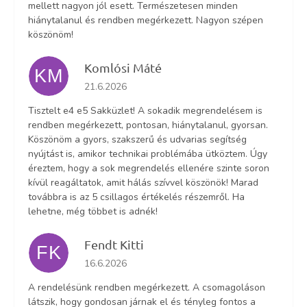
mellett nagyon jól esett. Természetesen minden
hiánytalanul és rendben megérkezett. Nagyon szépen
köszönöm!
Komlósi Máté
KM
Az áruház értékelése 5-ből 5 csillag.
21.6.2026
Tisztelt e4 e5 Sakküzlet! A sokadik megrendelésem is
rendben megérkezett, pontosan, hiánytalanul, gyorsan.
Köszönöm a gyors, szakszerű és udvarias segítség
nyújtást is, amikor technikai problémába ütköztem. Úgy
éreztem, hogy a sok megrendelés ellenére szinte soron
kívül reagáltatok, amit hálás szívvel köszönök! Marad
továbbra is az 5 csillagos értékelés részemről. Ha
lehetne, még többet is adnék!
Fendt Kitti
FK
Az áruház értékelése 5-ből 5 csillag.
16.6.2026
A rendelésünk rendben megérkezett. A csomagoláson
látszik, hogy gondosan járnak el és tényleg fontos a