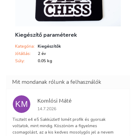
Kiegészítő paraméterek
Kategória
:
Kiegészítők
Jótállás
:
2 év
Súly
:
0.05 kg
Komlósi Máté
KM
Az áruház értékelése 5-ből 5 csillag.
14.7.2026
Tisztelt e4 e5 Sakküzlet! Ismét profik és gyorsak
voltatok, mint mindig. Köszönöm a figyelmes
csomagolást, az a kis kedves mosolygós jel a nevem