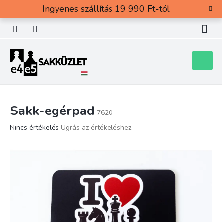
Ugrás
Ingyenes szállítás 19 990 Ft-tól
a
fő
tartalomhoz
Kosár
Sakk-egérpad
7620
A
Nincs értékelés
Ugrás az értékeléshez
termék
átlagos
értékelése
5-
ből
0,0
csillag.