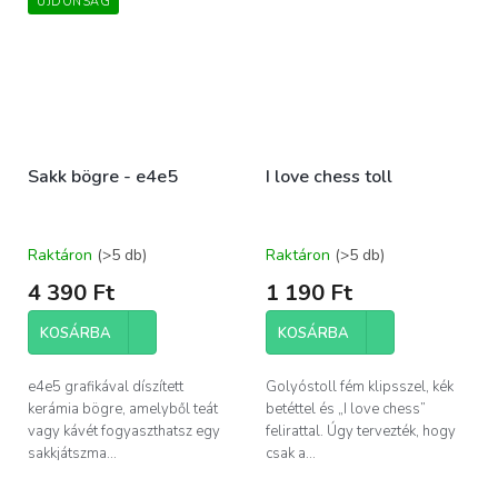
ÚJDONSÁG
Sakk bögre - e4e5
I love chess toll
Raktáron
(>5 db)
Raktáron
(>5 db)
4 390 Ft
1 190 Ft
KOSÁRBA
KOSÁRBA
e4e5 grafikával díszített
Golyóstoll fém klipsszel, kék
kerámia bögre, amelyből teát
betéttel és „I love chess”
vagy kávét fogyaszthatsz egy
felirattal. Úgy tervezték, hogy
sakkjátszma...
csak a...