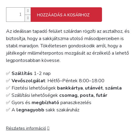
HOZZÁADÁS A KOSÁRHOZ
Az ideálisan tapadó felület szilárdan rögzíti az asztalhoz, és
biztosítja, hogy a sakkjátszma utolsó másodperceiben is
stabil maradjon. Tökéletesen gondoskodik arról, hogy a
játékegér milliméterpontos mozgását az érzékelő a lehető
legpontosabban kövesse.
✅
Szállítás
1-2 nap
✅
Vevőszolgálat
: Hétfő–Péntek 8:00–18:00
✅ Fizetési lehetőségek
bankkártya
,
utánvét
,
számla
✅ Szállítási lehetőségek
csomag, posta, futár
✅ Gyors és
megbízható
panaszkezelés
✅ A
legnagyobb
sakk szakáruház
Részletes információ