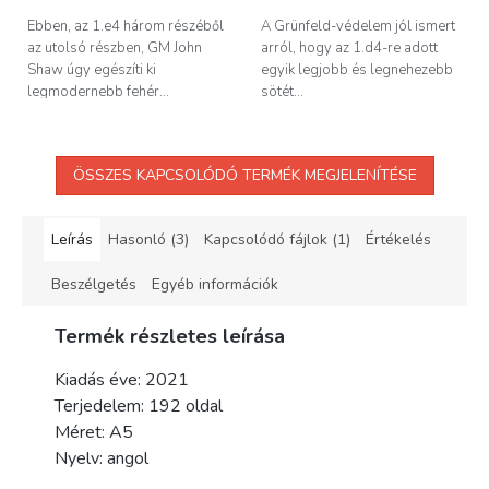
Ebben, az 1.e4 három részéből
A Grünfeld-védelem jól ismert
az utolsó részben, GM John
arról, hogy az 1.d4-re adott
Shaw úgy egészíti ki
egyik legjobb és legnehezebb
legmodernebb fehér...
sötét...
ÖSSZES KAPCSOLÓDÓ TERMÉK MEGJELENÍTÉSE
Leírás
Hasonló (3)
Kapcsolódó fájlok (1)
Értékelés
Beszélgetés
Egyéb információk
Termék részletes leírása
Kiadás éve: 2021
Terjedelem: 192 oldal
Méret: A5
Nyelv: angol