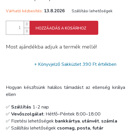
13.8.2026
Várható kézbesítés:
Szállítási lehetőségek
HOZZÁADÁS A KOSÁRHOZ
Most ajándékba adjuk a termék mellé!
+ Könyvjelző Sakküzlet
390 Ft értékben
Hogyan készítsünk halálos támadást az ellenség királya
ellen
✅
Szállítás
1-2 nap
✅
Vevőszolgálat
: Hétfő–Péntek 8:00–18:00
✅ Fizetési lehetőségek
bankkártya
,
utánvét
,
számla
✅ Szállítási lehetőségek
csomag, posta, futár