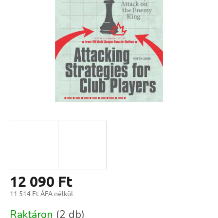
csillag.
12 090 Ft
11 514 Ft ÁFA nélkül
Egységár:
Raktáron
(2 db)