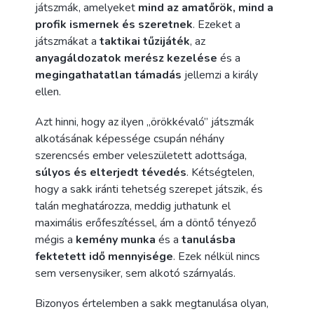
játszmák, amelyeket
mind az amatőrök, mind a
profik ismernek és szeretnek
. Ezeket a
játszmákat a
taktikai tűzijáték
, az
anyagáldozatok merész kezelése
és a
megingathatatlan támadás
jellemzi a király
ellen.
Azt hinni, hogy az ilyen „örökkévaló” játszmák
alkotásának képessége csupán néhány
szerencsés ember veleszületett adottsága,
súlyos és elterjedt tévedés
. Kétségtelen,
hogy a sakk iránti tehetség szerepet játszik, és
talán meghatározza, meddig juthatunk el
maximális erőfeszítéssel, ám a döntő tényező
mégis a
kemény munka
és a
tanulásba
fektetett idő mennyisége
. Ezek nélkül nincs
sem versenysiker, sem alkotó szárnyalás.
Bizonyos értelemben a sakk megtanulása olyan,