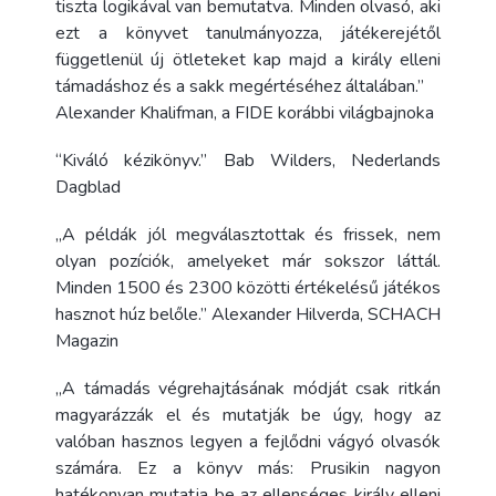
tiszta logikával van bemutatva. Minden olvasó, aki
ezt a könyvet tanulmányozza, játékerejétől
függetlenül új ötleteket kap majd a király elleni
támadáshoz és a sakk megértéséhez általában.”
Alexander Khalifman, a FIDE korábbi világbajnoka
“Kiváló kézikönyv.” Bab Wilders, Nederlands
Dagblad
„A példák jól megválasztottak és frissek, nem
olyan pozíciók, amelyeket már sokszor láttál.
Minden 1500 és 2300 közötti értékelésű játékos
hasznot húz belőle.” Alexander Hilverda, SCHACH
Magazin
„A támadás végrehajtásának módját csak ritkán
magyarázzák el és mutatják be úgy, hogy az
valóban hasznos legyen a fejlődni vágyó olvasók
számára. Ez a könyv más: Prusikin nagyon
hatékonyan mutatja be az ellenséges király elleni