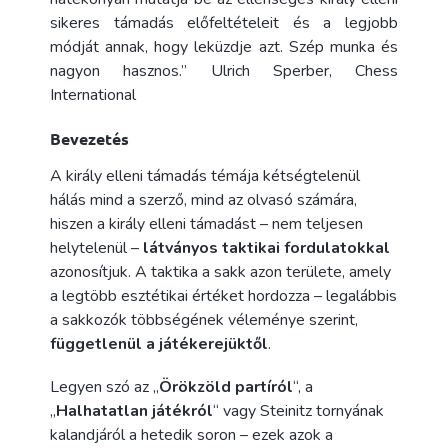
sikeres támadás előfeltételeit és a legjobb
módját annak, hogy leküzdje azt. Szép munka és
nagyon hasznos.” Ulrich Sperber, Chess
International
Bevezetés
A király elleni támadás témája kétségtelenül
hálás mind a szerző, mind az olvasó számára,
hiszen a király elleni támadást – nem teljesen
helytelenül –
látványos taktikai fordulatokkal
azonosítjuk. A taktika a sakk azon területe, amely
a legtöbb esztétikai értéket hordozza – legalábbis
a sakkozók többségének véleménye szerint,
függetlenül a játékerejüktől
.
Legyen szó az „
Örökzöld partíról
“, a
„
Halhatatlan játékról
“ vagy Steinitz tornyának
kalandjáról a hetedik soron – ezek azok a