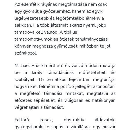
Az ellenfél királyának megtámadása nem csak
egy gyorsút a győzelemhez, hanem az egyik
legélvezetesebb és legörömtelibb élmény a
sakkban. Ha több játszmát akarsz nyerni, jobb
támadóvá kell válnod. A tipikus
támadómotívumok és ötletek tanulmányozása
könnyen meghozza gyümölcsét, miközben te jól
szórakozol.
Michael Prusikin érthető és vonzó módon mutatja
be a király támadásának előfeltételeit és
szabályait. 15 tematikus fejezetben megtanítja,
hogyan kell felmérni a pozíció jellegét, azonosítani
a megfelelő támadási mintákat, megtalálni az
előzetes lépéseket, és világosan és hatékonyan
végrehajtani a támadást.
Faltörő kosok, obstruktív áldozatok,
gyalogviharok, lecsapás a várállásra, egy huszár