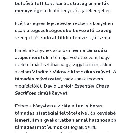
belsővé tett taktikai és stratégiai minták
mennyisége
a döntő tényező a játékerejében.
Ezért az egyes fejezetekben ebben a könyvben
csak a legszükségesebb bevezető szöveg
szerepel, és
sokkal több elemzett játszma
.
Ennek a könyvnek azonban
nem a támadási
alapismeretek
a témája. Feltételezem, hogy
ezekkel már tisztában vagy, vagy ha nem, akkor
ajánlom
Vladimir Vuković klasszikus művét,
A
támadás művészetét
,
vagy annak modern
megfelelőjét,
David LeMoir
Essential Chess
Sacrifices
című könyvét
.
Ebben a könyvben a
király elleni sikeres
támadás stratégiai feltételeivel
és
kevésbé
ismert, ám a gyakorlatban annál hasznosabb
támadási motívumokkal
foglalkozunk.