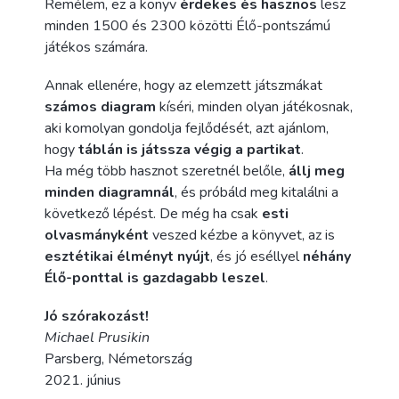
Remélem, ez a könyv
érdekes és hasznos
lesz
minden 1500 és 2300 közötti Élő-pontszámú
játékos számára.
Annak ellenére, hogy az elemzett játszmákat
számos diagram
kíséri, minden olyan játékosnak,
aki komolyan gondolja fejlődését, azt ajánlom,
hogy
táblán is játssza végig a partikat
.
Ha még több hasznot szeretnél belőle,
állj meg
minden diagramnál
, és próbáld meg kitalálni a
következő lépést. De még ha csak
esti
olvasmányként
veszed kézbe a könyvet, az is
esztétikai élményt nyújt
, és jó eséllyel
néhány
Élő-ponttal is gazdagabb leszel
.
Jó szórakozást!
Michael Prusikin
Parsberg, Németország
2021. június