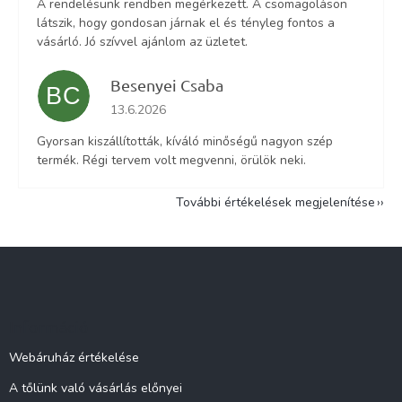
A rendelésünk rendben megérkezett. A csomagoláson
látszik, hogy gondosan járnak el és tényleg fontos a
vásárló. Jó szívvel ajánlom az üzletet.
Besenyei Csaba
BC
Az áruház értékelése 5-ből 5 csillag.
13.6.2026
Gyorsan kiszállították, kíváló minőségű nagyon szép
termék. Régi tervem volt megvenni, örülök neki.
További értékelések megjelenítése
L
á
b
l
Információ
é
c
Webáruház értékelése
A tőlünk való vásárlás előnyei