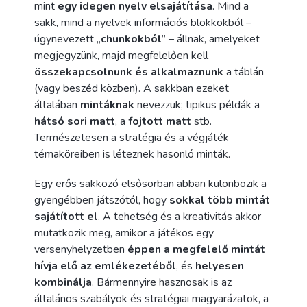
mint
egy idegen nyelv elsajátítása
. Mind a
sakk, mind a nyelvek információs blokkokból –
úgynevezett „
chunkokból
” – állnak, amelyeket
megjegyzünk, majd megfelelően kell
összekapcsolnunk és alkalmaznunk
a táblán
(vagy beszéd közben). A sakkban ezeket
általában
mintáknak
nevezzük; tipikus példák a
hátsó sori matt
, a
fojtott matt
stb.
Természetesen a stratégia és a végjáték
témaköreiben is léteznek hasonló minták.
Egy erős sakkozó elsősorban abban különbözik a
gyengébben játszótól, hogy
sokkal több mintát
sajátított el
. A tehetség és a kreativitás akkor
mutatkozik meg, amikor a játékos egy
versenyhelyzetben
éppen a megfelelő mintát
hívja elő az emlékezetéből
, és
helyesen
kombinálja
. Bármennyire hasznosak is az
általános szabályok és stratégiai magyarázatok, a