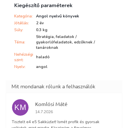
Kiegészítő paraméterek
Kategória
:
Angol nyelvű könyvek
Jótállás
:
2 év
Súly
:
0.3 kg
Stratégia, feladatok /
Téma
:
gyakorlófeladatok, edzőknek /
tanároknak
Nehézségi
haladó
szint
:
Nyelv
:
angol
Komlósi Máté
KM
Az áruház értékelése 5-ből 5 csillag.
14.7.2026
Tisztelt e4 e5 Sakküzlet! Ismét profik és gyorsak
voltatok, mint mindig. Köszönöm a figyelmes