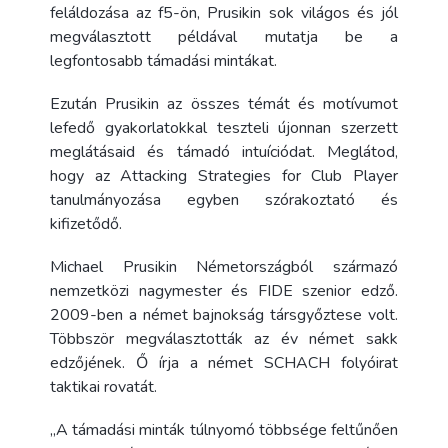
feláldozása az f5-ön, Prusikin sok világos és jól
megválasztott példával mutatja be a
legfontosabb támadási mintákat.
Ezután Prusikin az összes témát és motívumot
lefedő gyakorlatokkal teszteli újonnan szerzett
meglátásaid és támadó intuíciódat. Meglátod,
hogy az Attacking Strategies for Club Player
tanulmányozása egyben szórakoztató és
kifizetődő.
Michael Prusikin Németországból származó
nemzetközi nagymester és FIDE szenior edző.
2009-ben a német bajnokság társgyőztese volt.
Többször megválasztották az év német sakk
edzőjének. Ő írja a német SCHACH folyóirat
taktikai rovatát.
„A támadási minták túlnyomó többsége feltűnően