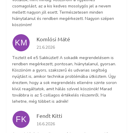
csomagolást, az a kis kedves mosolygós jel a nevem
mellett nagyon jól esett. Természetesen minden
hiánytalanul és rendben megérkezett. Nagyon szépen
köszönöm!
Komlósi Máté
KM
Az áruház értékelése 5-ből 5 csillag.
21.6.2026
Tisztelt e4 e5 Sakküzlet! A sokadik megrendelésem is
rendben megérkezett, pontosan, hiánytalanul, gyorsan.
Köszönöm a gyors, szakszerű és udvarias segítség
nyújtást is, amikor technikai problémába ütköztem. Úgy
éreztem, hogy a sok megrendelés ellenére szinte soron
kívül reagáltatok, amit hálás szívvel köszönök! Marad
továbbra is az 5 csillagos értékelés részemről. Ha
lehetne, még többet is adnék!
Fendt Kitti
FK
Az áruház értékelése 5-ből 5 csillag.
16.6.2026