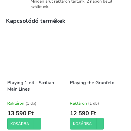
Minden árut raktáron tartunk. 2 napon belül
szállítunk.
Kapcsolódó termékek
Playing 1.e4 - Sicilian
Playing the Grunfeld
Main Lines
Raktáron
(1 db)
Raktáron
(1 db)
13 590 Ft
12 590 Ft
KOSÁRBA
KOSÁRBA