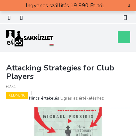
Ugrás
Ingyenes szállítás 19 990 Ft-tól
a
fő
tartalomhoz
Kosár
Attacking Strategies for Club
Players
6274
KEDVENC
A
Nincs értékelés
Ugrás az értékeléshez
termék
átlagos
értékelése
5-
ből
0,0