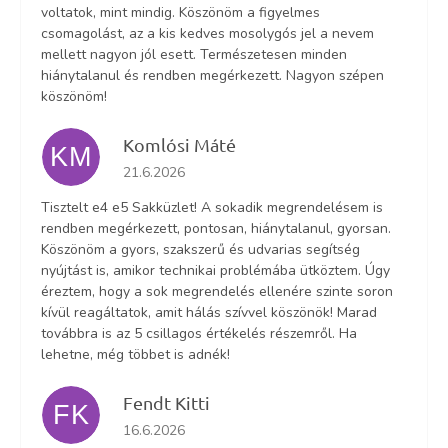
voltatok, mint mindig. Köszönöm a figyelmes
csomagolást, az a kis kedves mosolygós jel a nevem
mellett nagyon jól esett. Természetesen minden
hiánytalanul és rendben megérkezett. Nagyon szépen
köszönöm!
Komlósi Máté
KM
Az áruház értékelése 5-ből 5 csillag.
21.6.2026
Tisztelt e4 e5 Sakküzlet! A sokadik megrendelésem is
rendben megérkezett, pontosan, hiánytalanul, gyorsan.
Köszönöm a gyors, szakszerű és udvarias segítség
nyújtást is, amikor technikai problémába ütköztem. Úgy
éreztem, hogy a sok megrendelés ellenére szinte soron
kívül reagáltatok, amit hálás szívvel köszönök! Marad
továbbra is az 5 csillagos értékelés részemről. Ha
lehetne, még többet is adnék!
Fendt Kitti
FK
Az áruház értékelése 5-ből 5 csillag.
16.6.2026