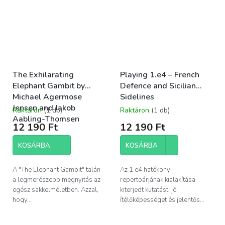
The Exhilarating
Playing 1.e4 – French
Elephant Gambit by
Defence and Sicilian
Michael Agermose
Sidelines
Jensen and Jakob
Raktáron
(1 db)
Raktáron
(1 db)
Aabling-Thomsen
12 190 Ft
12 190 Ft
KOSÁRBA
KOSÁRBA
A "The Elephant Gambit" talán
Az 1.e4 hatékony
a legmerészebb megnyitás az
repertoárjának kialakítása
egész sakkelméletben. Azzal,
kiterjedt kutatást, jó
hogy...
ítélőképességet és jelentős...