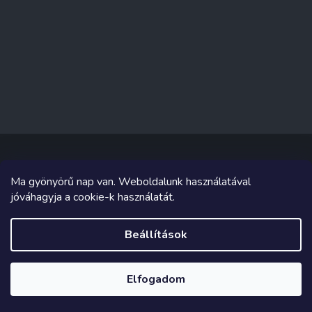
Ma gyönyörű nap van. Weboldalunk használatával
Copyright 2026
Sakküzlet
. Minden jog fenntartva.
jóváhagyja a cookie-k használatát.
Grafika és megvalósítás innen
Tomáš Hlad
&
Shoptetak.cz
.
Beállítások
Shoptet készítette
Elfogadom