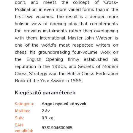
don't, and meets the concept of 'Cross-
Pollination' in even more varied forms than in the
first two volumes. The result is a deeper, more
holistic view of opening play that complements
the previous instalments rather than overlapping
with them. International Master John Watson is
one of the world's most respected writers on
chess; his groundbreaking four-volume work on
the English Opening firmly established his
reputation in the 1980s, and Secrets of Modern
Chess Strategy won the British Chess Federation
Book of the Year Award in 1999.
Kiegészítő paraméterek
Kategória
:
Angol nyelvű könyvek
Jótállás
:
2 év
Súly
:
0.3 kg
EAN
9781904600985
vonalkód
: