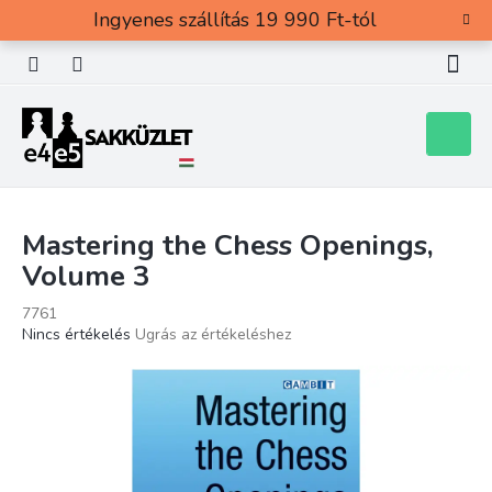
Ugrás
Ingyenes szállítás 19 990 Ft-tól
a
fő
tartalomhoz
Kosár
Mastering the Chess Openings,
Volume 3
7761
A
Nincs értékelés
Ugrás az értékeléshez
termék
átlagos
értékelése
5-
ből
0,0
csillag.