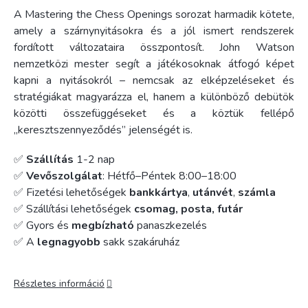
A Mastering the Chess Openings sorozat harmadik kötete,
amely a szárnynyitásokra és a jól ismert rendszerek
fordított változataira összpontosít. John Watson
nemzetközi mester segít a játékosoknak átfogó képet
kapni a nyitásokról – nemcsak az elképzeléseket és
stratégiákat magyarázza el, hanem a különböző debütök
közötti összefüggéseket és a köztük fellépő
„keresztszennyeződés” jelenségét is.
✅
Szállítás
1-2 nap
✅
Vevőszolgálat
: Hétfő–Péntek 8:00–18:00
✅ Fizetési lehetőségek
bankkártya
,
utánvét
,
számla
✅ Szállítási lehetőségek
csomag, posta, futár
✅ Gyors és
megbízható
panaszkezelés
✅ A
legnagyobb
sakk szakáruház
Részletes információ