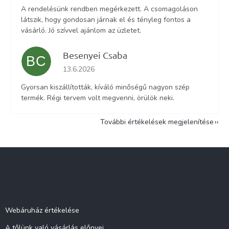
A rendelésünk rendben megérkezett. A csomagoláson
látszik, hogy gondosan járnak el és tényleg fontos a
vásárló. Jó szívvel ajánlom az üzletet.
Besenyei Csaba
BC
Az áruház értékelése 5-ből 5 csillag.
13.6.2026
Gyorsan kiszállították, kíváló minőségű nagyon szép
termék. Régi tervem volt megvenni, örülök neki.
További értékelések megjelenítése
L
á
b
l
Információ
é
c
Webáruház értékelése
A tőlünk való vásárlás előnyei