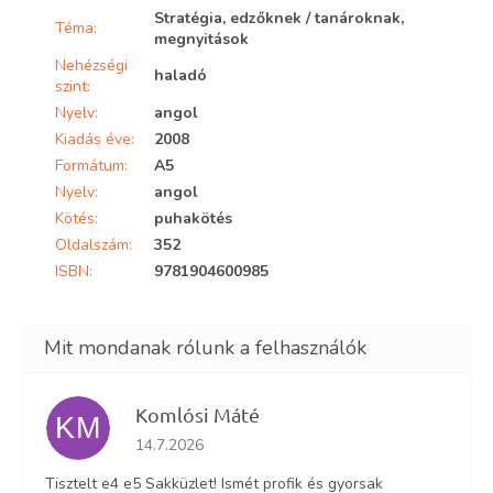
Stratégia, edzőknek / tanároknak,
Téma
:
megnyitások
Nehézségi
haladó
szint
:
Nyelv
:
angol
Kiadás éve
:
2008
Formátum
:
A5
Nyelv
:
angol
Kötés
:
puhakötés
Oldalszám
:
352
ISBN
:
9781904600985
Komlósi Máté
KM
Az áruház értékelése 5-ből 5 csillag.
14.7.2026
Tisztelt e4 e5 Sakküzlet! Ismét profik és gyorsak