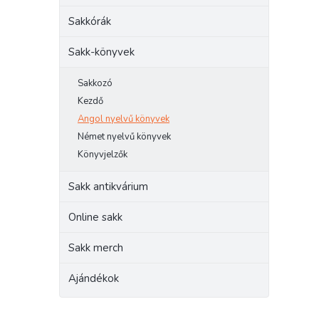
e
Sakkórák
l
Sakk-könyvek
Sakkozó
Kezdő
Angol nyelvű könyvek
Német nyelvű könyvek
Könyvjelzők
Sakk antikvárium
Online sakk
Sakk merch
Ajándékok