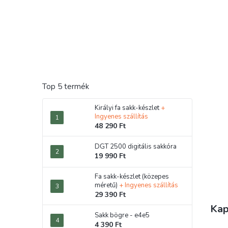
Top 5 termék
Királyi fa sakk-készlet
+
Ingyenes szállítás
48 290 Ft
DGT 2500 digitális sakkóra
19 990 Ft
Fa sakk-készlet (közepes
méretű)
+ Ingyenes szállítás
29 390 Ft
Kap
Sakk bögre - e4e5
4 390 Ft