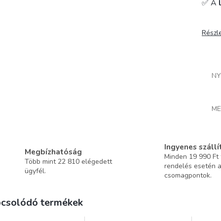
✅ A
Részl
NY
ME
Ingyenes szállí
Megbízhatóság
Minden 19 990 Ft f
Több mint 22 810 elégedett
rendelés esetén 
ügyfél.
csomagpontok.
csolódó termékek