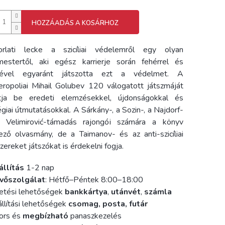
HOZZÁADÁS A KOSÁRHOZ
orlati lecke a szicíliai védelemről egy olyan
estertől, aki egész karrierje során fehérrel és
tével egyaránt játszotta ezt a védelmet. A
eropoliai Mihail Golubev 120 válogatott játszmáját
tja be eredeti elemzésekkel, újdonságokkal és
égiai útmutatásokkal. A Sárkány-, a Sozin-, a Najdorf-
 Velimirović-támadás rajongói számára a könyv
ező olvasmány, de a Taimanov- és az anti-szicíliai
zereket játszókat is érdekelni fogja.
állítás
1-2 nap
vőszolgálat
: Hétfő–Péntek 8:00–18:00
etési lehetőségek
bankkártya
,
utánvét
,
számla
llítási lehetőségek
csomag, posta, futár
ors és
megbízható
panaszkezelés