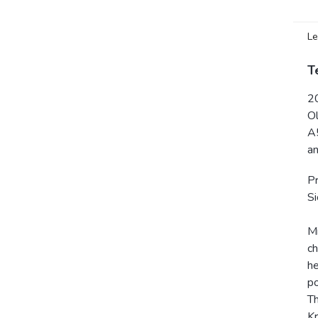
Le
T
2
O
A
an
Pr
Si
Mi
ch
he
po
Th
Kr