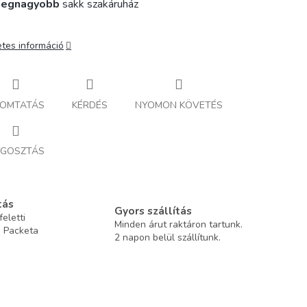
legnagyobb
sakk szakáruház
etes információ
OMTATÁS
KÉRDÉS
NYOMON KÖVETÉS
GOSZTÁS
tás
Gyors szállítás
eletti
Minden árut raktáron tartunk.
a Packeta
2 napon belül szállítunk.