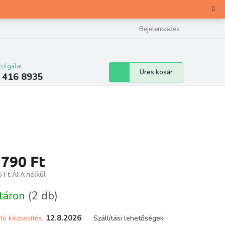
Bejelentkezés
olgálat:
Kosár
Üres kosár
 416 8935
 790 Ft
 Ft ÁFA nélkül
ár:
táron
(2 db)
12.8.2026
tó kézbesítés:
Szállítási lehetőségek