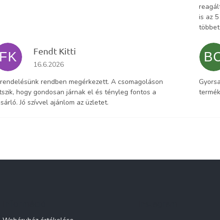
reagál
is az 
többet
Fendt Kitti
FK
B
Az áruház értékelése 5-ből 5 csillag.
16.6.2026
 rendelésünk rendben megérkezett. A csomagoláson
Gyorsa
tszik, hogy gondosan járnak el és tényleg fontos a
termék
sárló. Jó szívvel ajánlom az üzletet.
Információ
Instagram