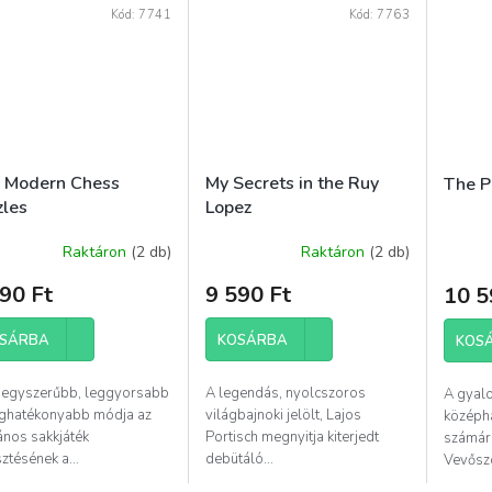
Kód:
7741
Kód:
7763
 Modern Chess
My Secrets in the Ruy
The P
zles
Lopez
Raktáron
(2 db)
Raktáron
(2 db)
90 Ft
9 590 Ft
10 5
SÁRBA
KOSÁRBA
KOS
gegyszerűbb, leggyorsabb
A legendás, nyolcszoros
A gyalo
eghatékonyabb módja az
világbajnoki jelölt, Lajos
középh
ános sakkjáték
Portisch megnyitja kiterjedt
számár
sztésének a...
debütáló...
Vevőszo