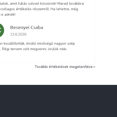
tatok, amit hálás szívvel köszönök! Marad továbbra
5 csillagos értékelés részemről. Ha lehetne, még
 is adnék!
Besenyei Csaba
C
Az áruház értékelése 5-ből 5 csillag.
13.6.2026
n kiszállították, kíváló minőségű nagyon szép
. Régi tervem volt megvenni, örülök neki.
További értékelések megjelenítése