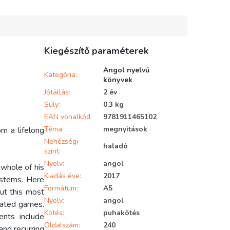
Kiegészítő paraméterek
Angol nyelvű
Kategória
:
könyvek
Jótállás
:
2 év
Súly
:
0.3 kg
EAN vonalkód
:
9781911465102
Téma
:
megnyitások
om a lifelong
Nehézségi
haladó
szint
:
Nyelv
:
angol
 whole of his
Kiadás éve
:
2017
ystems. Here
Formátum
:
A5
ut this most
Nyelv
:
angol
tated games.
Kötés
:
puhakötés
ents include
Oldalszám
:
240
and recurring