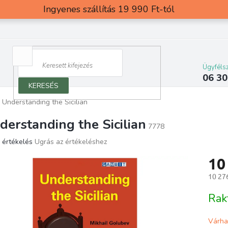
Ingyenes szállítás 19 990 Ft-tól
Ügyfélsz
06 30
KERESÉS
Understanding the Sicilian
derstanding the Sicilian
7778
 értékelés
Ugrás az értékeléshez
ék
10
os
elése
10 276
Egység
Rak
g.
Várha