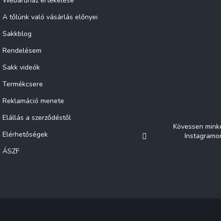
Webáruház értékelése
A tőlünk való vásárlás előnyei
Sakkblog
Rendelésem
Sakk videók
Termékcsere
Reklamáció menete
Elállás a szerződéstől
Kövessen mink
Elérhetőségek
Instagramo
ÁSZF