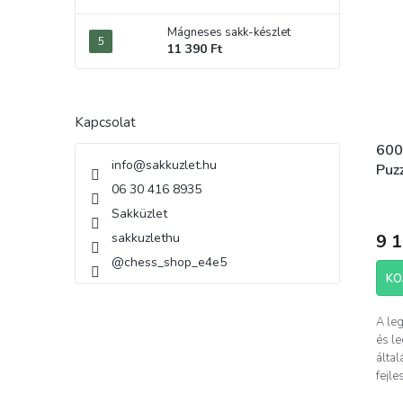
Mágneses sakk-készlet
11 390 Ft
Kapcsolat
600
info
@
sakkuzlet.hu
Puz
06 30 416 8935
Sakküzlet
9 1
sakkuzlethu
@chess_shop_e4e5
KO
A le
és l
által
fejle