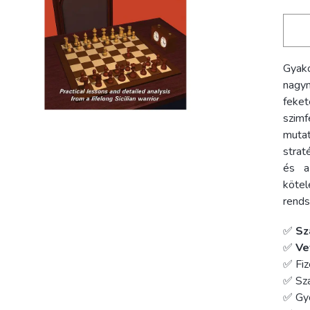
Gyak
nagym
feke
szimf
muta
strat
és a
kötel
rends
✅
Sz
✅
Ve
✅ Fiz
✅ Szá
✅ Gy