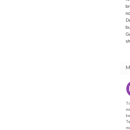
br
n
Dr
bu
Go
sh
Ti
mi
ke
Te
m