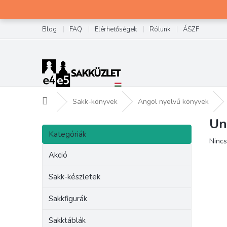
Ugrás
a
fő
Blog
FAQ
Elérhetőségek
Rólunk
ÁSZF
tartalomhoz
Kezdőlap
Sakk-könyvek
Angol nyelvű könyvek
Un
O
Kategóriák
l
Kategóriák
átugrása
A
Nincs
d
term
a
Akció
átlag
l
érték
s
Sakk-készletek
5-
ó
ből
p
Sakkfigurák
0,0
csilla
a
Sakktáblák
n