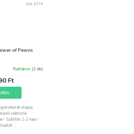
Kód:
6279
ower of Pawns
Raktáron
(2 db)
90 Ft
ÁRBA
gstruktúrák alapjai
aladó sakkozók
a✅ Szállítás 1-2 nap✅
lgálat:...