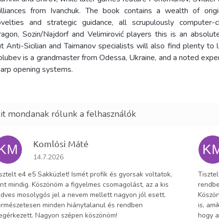
illiances from Ivanchuk. The book contains a wealth of origin
ovelties and strategic guidance, all scrupulously computer-
agon, Sozin/Najdorf and Velimirović players this is an absolut
t Anti-Sicilian and Taimanov specialists will also find plenty to l
lubev is a grandmaster from Odessa, Ukraine, and a noted exper
arp opening systems.
Komlósi Máté
KM
K
Az áruház értékelése 5-ből 5 csillag.
14.7.2026
sztelt e4 e5 Sakküzlet! Ismét profik és gyorsak voltatok,
Tiszte
nt mindig. Köszönöm a figyelmes csomagolást, az a kis
rendbe
dves mosolygós jel a nevem mellett nagyon jól esett.
Köszön
rmészetesen minden hiánytalanul és rendben
is, am
egérkezett. Nagyon szépen köszönöm!
hogy a