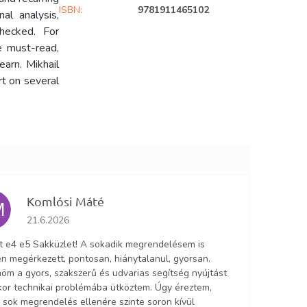
ISBN
:
9781911465102
al analysis,
checked. For
e must-read,
earn. Mikhail
t on several
Komlósi Máté
M
Az áruház értékelése 5-ből 5 csillag.
21.6.2026
lt e4 e5 Sakküzlet! A sokadik megrendelésem is
n megérkezett, pontosan, hiánytalanul, gyorsan.
öm a gyors, szakszerű és udvarias segítség nyújtást
ikor technikai problémába ütköztem. Úgy éreztem,
 sok megrendelés ellenére szinte soron kívül