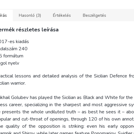
írás
Hasonló (3)
Értékelés
Beszélgetés
ermék részletes leírása
017-es kiadás
ldalszám 240
5 formátum
gol nyelv
actical lessons and detailed analysis of the Sicilian Defence fr
cilian warrior.
khail Golubev has played the Sicilian as Black and White for the
ess career, specializing in the sharpest and most aggressive s
 presents the whole undiluted truth – as best he sees it – abo
pular and cut-throat of openings, through 120 of his own anno
e quality of the opposition is striking: even his early oppon
amnik and Shirov, while later games feature Ponomariov, Svidler 