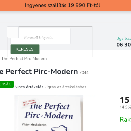
Ingyenes szállítás 19 990 Ft-tól
Ügyfélsz
06 30
KERESÉS
The Perfect Pirc-Modern
e Perfect Pirc-Modern
7044
ONSÁG
A
Nincs értékelés
Ugrás az értékeléshez
termék
15
átlagos
értékelése
14 562
5-
ből
Egység
Rak
0,0
csillag.