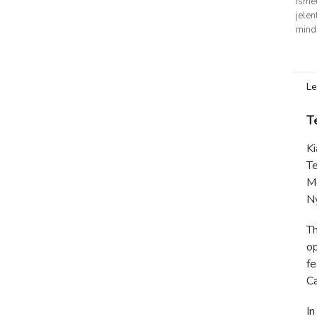
ismé
jele
minde
Le
T
K
Te
M
Ny
Th
op
fe
Ca
I