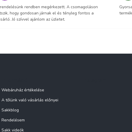
 rendelésünk rendben megérkezett. A csomagoláson
Gyorsa
tszik, hogy gondosan járnak el és tényleg fontos a
termék
sárló. Jó szívvel ajánlom az üzletet.
Információ
Instagram
Webáruház értékelése
A tőlünk való vásárlás előnyei
Sakkblog
Rendelésem
Sakk videók