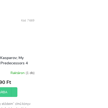
Kód:
7669
 Kasparov; My
 Predecessors 4
Raktáron
(1 db)
90 Ft
ÁRBA
y elődeim” című könyv