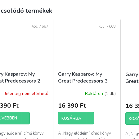
csolódó termékek
Kód:
7667
Kód:
7668
ry Kasparov; My
Garry Kasparov; My
Garry
at Predecessors 2
Great Predecessors 3
Great
Jelenleg nem elérhető
Raktáron
(1 db)
390 Ft
16 390 Ft
16 3
ŐVEBBEN
KOSÁRBA
KOS
agy elődeim” című könyv
A „Nagy elődeim” című könyv
A „Nag