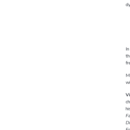
dy
In
th
fr
Mo
wi
V
ch
hi
F
D
F