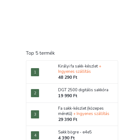
Top 5 termék
Királyi fa sakk-készlet
+
Ingyenes szállítás
48 290 Ft
DGT 2500 digitális sakkóra
19 990 Ft
Fa sakk-készlet (közepes
méretű)
+ Ingyenes szállítás
29 390 Ft
Sakk bögre - e4e5
4 390 Ft