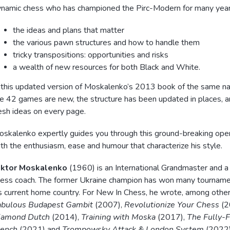
namic chess who has championed the Pirc-Modern for many years
the ideas and plans that matter
the various pawn structures and how to handle them
tricky transpositions: opportunities and risks
a wealth of new resources for both Black and White.
 this updated version of Moskalenko’s 2013 book of the same n
e 42 games are new, the structure has been updated in places, a
esh ideas on every page.
skalenko expertly guides you through this ground-breaking ope
th the enthusiasm, ease and humour that characterize his style.
iktor Moskalenko
(1960) is an International Grandmaster and 
ess coach. The former Ukraine champion has won many tournamen
s current home country. For New In Chess, he wrote, among othe
abulous Budapest Gambit
(2007),
Revolutionize Your Chess
(2
iamond Dutch
(2014),
Training with Moska
(2017),
The Fully-
rench
(2021) and
Trompowsky Attack & London System
(2022)