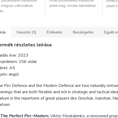
t puhafedeles kiadásban
ismét puhafedeles kiadásban
ismét 
nt megses változatban,
jelent meg, minden tekintetben...
jelent 
n...
írás
Hasonló (3)
Értékelés
Beszélgetés
Egyéb i
ermék részletes leírása
iadás éve: 2023
rjedelem: 256 oldal
éret: A5
elv: angol
e Pirc Defence and the Modern Defence are two naturally entw
enings that are both flexible and rich in strategic and tactical ide
ature in the repertoire of great players like Grischuk, Ivanchuk, 
rlsen.
n
The Perfect Pirc-Modern
, Viktor Moskalenko, a renowned prop