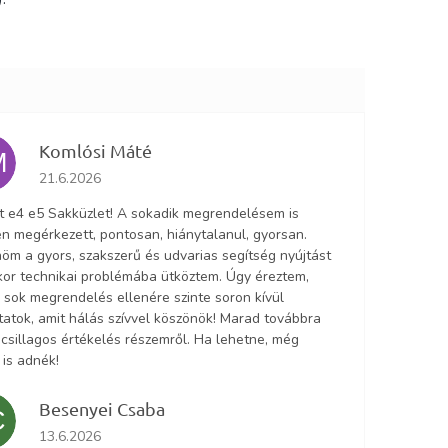
Komlósi Máté
M
Az áruház értékelése 5-ből 5 csillag.
21.6.2026
lt e4 e5 Sakküzlet! A sokadik megrendelésem is
n megérkezett, pontosan, hiánytalanul, gyorsan.
öm a gyors, szakszerű és udvarias segítség nyújtást
ikor technikai problémába ütköztem. Úgy éreztem,
 sok megrendelés ellenére szinte soron kívül
tatok, amit hálás szívvel köszönök! Marad továbbra
5 csillagos értékelés részemről. Ha lehetne, még
 is adnék!
Besenyei Csaba
C
Az áruház értékelése 5-ből 5 csillag.
13.6.2026