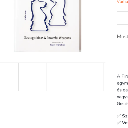
Várha
Most
A Pir
egymá
és ga
nagys
Grisc
✅
Sz
✅
Ve