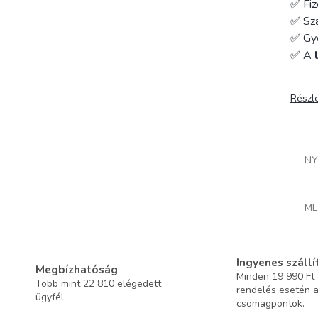
✅ Fiz
✅ Szá
✅ Gy
✅ A
Részl
NY
ME
Ingyenes szállí
Megbízhatóság
Minden 19 990 Ft f
Több mint 22 810 elégedett
rendelés esetén 
ügyfél.
csomagpontok.