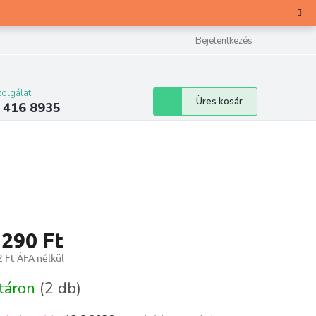
Bejelentkezés
olgálat:
Kosár
Üres kosár
 416 8935
 290 Ft
 Ft ÁFA nélkül
ár:
táron
(2 db)