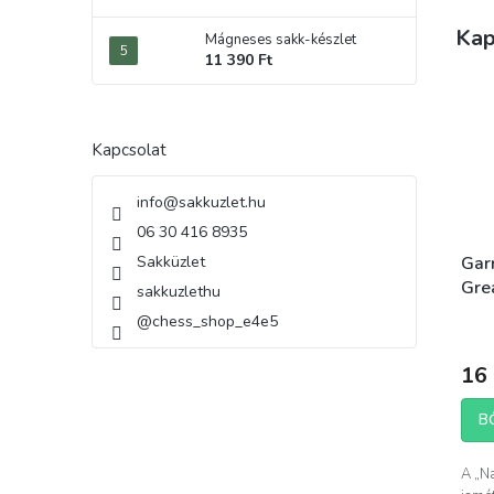
Kap
Mágneses sakk-készlet
11 390 Ft
Kapcsolat
info
@
sakkuzlet.hu
06 30 416 8935
Gar
Sakküzlet
Gre
sakkuzlethu
@chess_shop_e4e5
16 
B
A „N