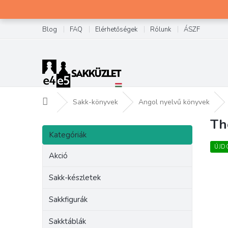
Ugrás
a
fő
Blog
FAQ
Elérhetőségek
Rólunk
ÁSZF
tartalomhoz
Kezdőlap
Sakk-könyvek
Angol nyelvű könyvek
Th
O
Kategóriák
l
Kategóriák
átugrása
d
ÚJD
a
Akció
l
s
Sakk-készletek
ó
p
Sakkfigurák
a
Sakktáblák
n