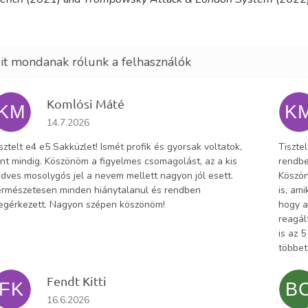
Komlósi Máté
KM
K
Az áruház értékelése 5-ből 5 csillag.
14.7.2026
sztelt e4 e5 Sakküzlet! Ismét profik és gyorsak voltatok,
Tiszte
nt mindig. Köszönöm a figyelmes csomagolást, az a kis
rendbe
dves mosolygós jel a nevem mellett nagyon jól esett.
Köszön
rmészetesen minden hiánytalanul és rendben
is, am
egérkezett. Nagyon szépen köszönöm!
hogy a
reagál
is az 
többet
Fendt Kitti
FK
B
Az áruház értékelése 5-ből 5 csillag.
16.6.2026