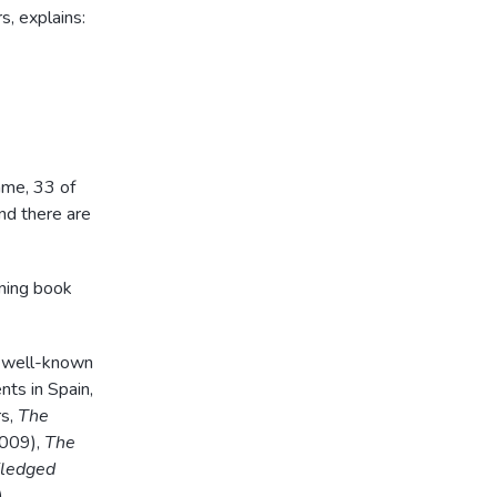
, explains:
ame, 33 of
nd there are
ning book
a well-known
ts in Spain,
rs,
The
009),
The
Fledged
.