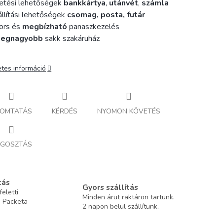
etési lehetőségek
bankkártya
,
utánvét
,
számla
llítási lehetőségek
csomag, posta, futár
ors és
megbízható
panaszkezelés
legnagyobb
sakk szakáruház
etes információ
OMTATÁS
KÉRDÉS
NYOMON KÖVETÉS
GOSZTÁS
tás
Gyors szállítás
eletti
Minden árut raktáron tartunk.
a Packeta
2 napon belül szállítunk.