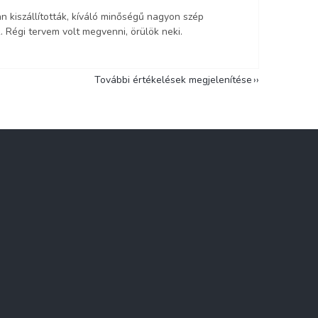
n kiszállították, kíváló minőségű nagyon szép
. Régi tervem volt megvenni, örülök neki.
További értékelések megjelenítése