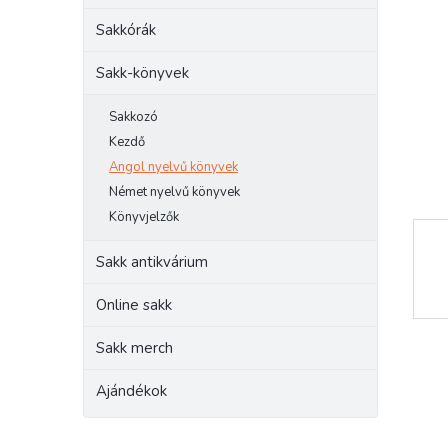
e
Sakkórák
l
Sakk-könyvek
Sakkozó
Kezdő
Angol nyelvű könyvek
Német nyelvű könyvek
Könyvjelzők
Sakk antikvárium
Online sakk
Sakk merch
Ajándékok