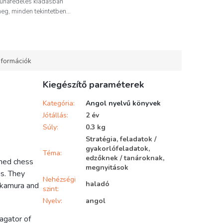
puhafedeles kiadásban
meg, minden tekintetben...
nformációk
Kiegészítő paraméterek
Kategória
:
Angol nyelvű könyvek
Jótállás
:
2 év
Súly
:
0.3 kg
Stratégia, feladatok /
gyakorlófeladatok,
Téma
:
edzőknek / tanároknak,
ined chess
megnyitások
as. They
Nehézségi
haladó
Nakamura and
szint
:
Nyelv
:
angol
agator of