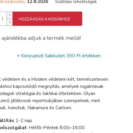
12.8.2026
tó kézbesítés:
Szállítási lehetőségek
HOZZÁADÁS A KOSÁRHOZ
 ajándékba adjuk a termék mellé!
+ Könyvjelző Sakküzlet
390 Ft értékben
c védelem és a Modern védelem két, természetesen
shoz kapcsolódó megnyitás, amelyek rugalmasak
zdagok stratégiai és taktikai ötletekben. Olyan
zerű játékosok repertoárjában szerepelnek, mint
huk, Ivanchuk, Nakamura és Carlsen.
állítás
1-2 nap
vőszolgálat
: Hétfő–Péntek 8:00–18:00