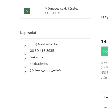
Mágneses sakk-készlet
11 390 Ft
Pla
Kapcsolat
14 
info
@
sakkuzlet.hu
06 30 416 8935
KO
Sakküzlet
A szi
sakkuzlethu
2.Nf
@chess_shop_e4e5
Nf6 
után..
Le