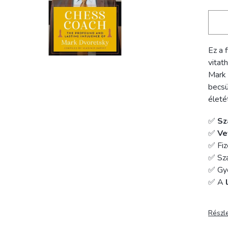
Ez a 
vitat
Mark 
becsü
életé
✅
Sz
✅
Ve
✅ Fiz
✅ Szá
✅ Gy
✅ A
Részl