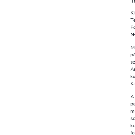
T
K
T
F
N
M
pá
sz
Ar
kü
Ka
A 
pa
ma
so
k
fo