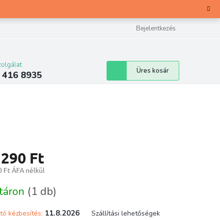
Bejelentkezés
olgálat:
Kosár
Üres kosár
 416 8935
 290 Ft
 Ft ÁFA nélkül
ár:
táron
(1 db)
11.8.2026
tó kézbesítés:
Szállítási lehetőségek