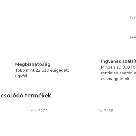
NY
ME
Ingyenes szállí
Megbízhatóság
Minden 19 990 Ft f
Több mint 22 810 elégedett
rendelés esetén 
ügyfél.
csomagpontok.
csolódó termékek
Kód:
7272
Kód:
7488