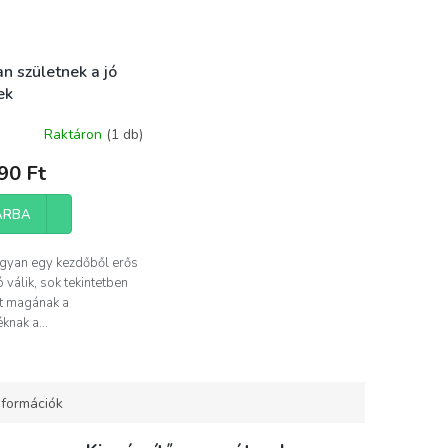
n születnek a jó
ek
Raktáron
(1 db)
90 Ft
ÁRBA
gyan egy kezdőből erős
 válik, sok tekintetben
t magának a
knak a...
nformációk