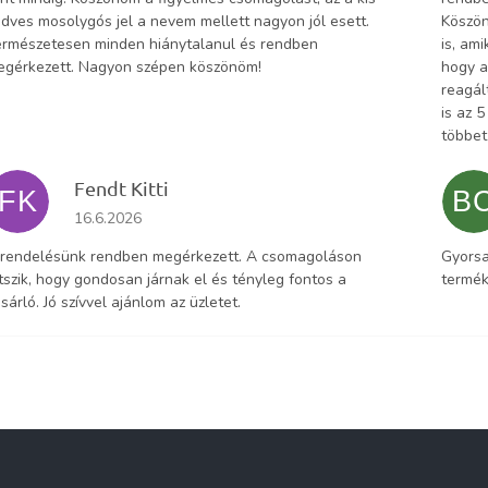
dves mosolygós jel a nevem mellett nagyon jól esett.
Köszön
rmészetesen minden hiánytalanul és rendben
is, am
egérkezett. Nagyon szépen köszönöm!
hogy a
reagál
is az 
többet
Fendt Kitti
FK
B
Az áruház értékelése 5-ből 5 csillag.
16.6.2026
 rendelésünk rendben megérkezett. A csomagoláson
Gyorsa
tszik, hogy gondosan járnak el és tényleg fontos a
termék
sárló. Jó szívvel ajánlom az üzletet.