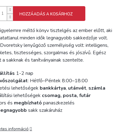
HOZZÁADÁS A KOSÁRHOZ
figyelemre méltó könyv tisztelgés az ember előtt, aki
hatatlanul minden idők legnagyobb sakkedzője volt.
Dvoretsky lenyűgöző személyiség volt: intelligens,
letes, tisztességes, szorgalmas és jószívű. Egész
t a sakknak és tanítványainak szentelte.
állítás
1-2 nap
vőszolgálat
: Hétfő–Péntek 8:00–18:00
etési lehetőségek
bankkártya
,
utánvét
,
számla
llítási lehetőségek
csomag, posta, futár
ors és
megbízható
panaszkezelés
legnagyobb
sakk szakáruház
etes információ