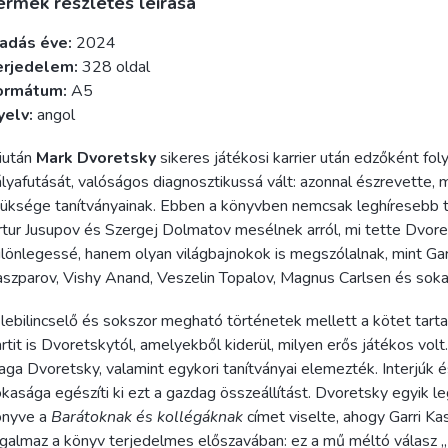
ermék részletes leírása
iadás éve:
2024
erjedelem:
328 oldal
ormátum:
A5
yelv:
angol
iután
Mark Dvoretsky
sikeres játékosi karrier után edzőként fol
lyafutását, valóságos diagnosztikussá vált: azonnal észrevette, 
üksége tanítványainak. Ebben a könyvben nemcsak leghíresebb ta
tur Jusupov és Szergej Dolmatov mesélnek arról, mi tette Dvore
lönlegessé, hanem olyan világbajnokok is megszólalnak, mint Gar
szparov, Vishy Anand, Veszelin Topalov, Magnus Carlsen és sok
lebilincselő és sokszor megható történetek mellett a kötet tart
rtit is Dvoretskytól, amelyekből kiderül, milyen erős játékos volt
ga Dvoretsky, valamint egykori tanítványai elemezték. Interjúk é
kasága egészíti ki ezt a gazdag összeállítást. Dvoretsky egyik 
önyve a
Barátoknak és kollégáknak
címet viselte, ahogy Garri Ka
galmaz a könyv terjedelmes előszavában: ez a mű méltó válasz 