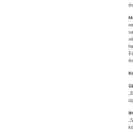
és
M
ne
sa
vi
ha
Ed
és
Kr
G
„E
iz
I
„
S
kö