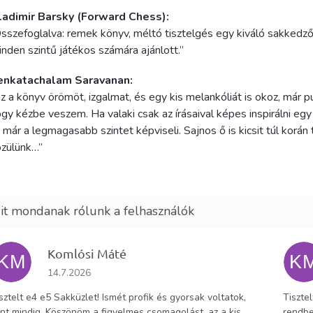
ladimir Barsky (Forward Chess):
sszefoglalva: remek könyv, méltó tisztelgés egy kiváló sakkedző 
nden szintű játékos számára ajánlott.”
enkatachalam Saravanan:
z a könyv örömöt, izgalmat, és egy kis melankóliát is okoz, már p
gy kézbe veszem. Ha valaki csak az írásaival képes inspirálni egy
 már a legmagasabb szintet képviseli. Sajnos ő is kicsit túl korán
özülünk…”
Komlósi Máté
KM
K
Az áruház értékelése 5-ből 5 csillag.
14.7.2026
sztelt e4 e5 Sakküzlet! Ismét profik és gyorsak voltatok,
Tiszte
nt mindig. Köszönöm a figyelmes csomagolást, az a kis
rendbe