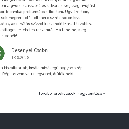
öm a gyors, szakszerű és udvarias segítség nyújtást
ikor technikai problémába ütköztem. Úgy éreztem,
 sok megrendelés ellenére szinte soron kívül
tatok, amit hálás szívvel köszönök! Marad továbbra
5 csillagos értékelés részemről. Ha lehetne, még
 is adnék!
Besenyei Csaba
C
Az áruház értékelése 5-ből 5 csillag.
13.6.2026
n kiszállították, kíváló minőségű nagyon szép
. Régi tervem volt megvenni, örülök neki.
További értékelések megjelenítése