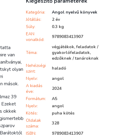
Kiegészítő paraméterek
Kategória
:
Angol nyelvű könyvek
Jótállás
:
2 év
Súly
:
0.3 kg
EAN
9789083413907
vonalkód
:
végjátékok, feladatok /
ytatta
Téma
:
gyakorlófeladatok,
mire van
edzőknek / tanároknak
nítványai,
Nehézségi
haladó
tskyt olyan
szint
:
ri
Nyelv
:
angol
an mások.
A kiadás
2024
éve
:
almaz 39
Formátum
:
A5
. Ezeket
Nyelv
:
angol
s cikkek
Kötés
:
puha kötés
legismertebb
Oldalak
328
szparov
száma
:
„Barátoktól
ISBN
:
9789083413907