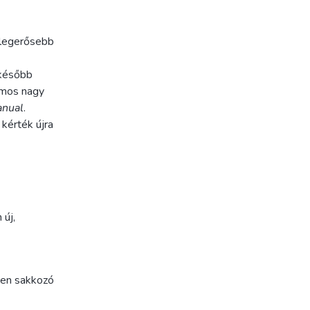
 legerősebb
 később
ámos nagy
anual
.
 kérték újra
 új,
den sakkozó