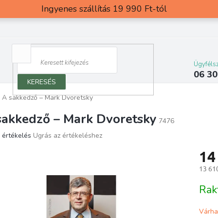
Ingyenes szállítás 19 990 Ft-tól
Ügyfélsz
06 30
KERESÉS
A sakkedző – Mark Dvoretsky
sakkedző – Mark Dvoretsky
7476
 értékelés
Ugrás az értékeléshez
ék
14
os
elése
13 610
Egység
Rak
g.
Várha