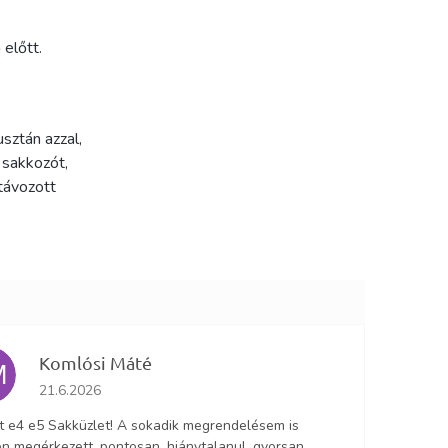
előtt.
usztán azzal,
 sakkozót,
 távozott
Komlósi Máté
M
Az áruház értékelése 5-ből 5 csillag.
21.6.2026
lt e4 e5 Sakküzlet! A sokadik megrendelésem is
n megérkezett, pontosan, hiánytalanul, gyorsan.