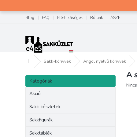
Ugrás
a
fő
Blog
FAQ
Elérhetőségek
Rólunk
ÁSZF
tartalomhoz
Kezdőlap
Sakk-könyvek
Angol nyelvű könyvek
A 
O
Kategóriák
l
Kategóriák
átugrása
A
Nincs
d
term
a
Akció
átlag
l
érték
s
Sakk-készletek
5-
ó
ből
p
Sakkfigurák
0,0
csilla
a
Sakktáblák
n