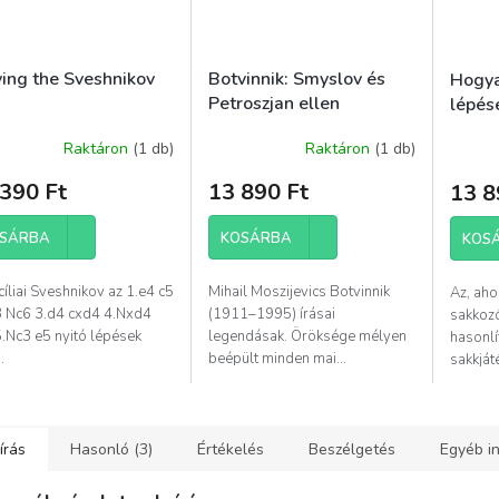
ying the Sveshnikov
Botvinnik: Smyslov és
Hogya
Petroszjan ellen
lépés
Raktáron
(1 db)
Raktáron
(1 db)
390 Ft
13 890 Ft
13 8
SÁRBA
KOSÁRBA
KOS
cíliai Sveshnikov az 1.e4 c5
Mihail Moszijevics Botvinnik
Az, aho
3 Nc6 3.d4 cxd4 4.Nxd4
(1911–1995) írásai
sakkozó
5.Nc3 e5 nyitó lépések
legendásak. Öröksége mélyen
hasonlí
.
beépült minden mai...
sakkjáté
írás
Hasonló (3)
Értékelés
Beszélgetés
Egyéb i