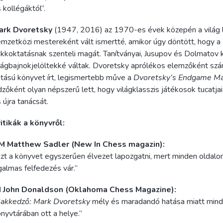
 kollégáktól”.
ark Dvoretsky
(1947, 2016) az 1970-es évek közepén a világ
mzetközi mestereként vált ismertté, amikor úgy döntött, hogy a
kkoktatásnak szenteli magát. Tanítványai, Jusupov és Dolmatov
lágbajnokjelöltekké váltak. Dvoretsky aprólékos elemzőként sz
tású könyvet írt, legismertebb műve a
Dvoretsky’s Endgame M
zőként olyan népszerű lett, hogy világklasszis játékosok tucatjai
 újra tanácsát.
itikák a könyvről:
M Matthew Sadler (New In Chess magazin):
zt a könyvet egyszerűen élvezet lapozgatni, mert minden oldalon
galmas felfedezés vár.”
M John Donaldson (Oklahoma Chess Magazine):
akkedző: Mark Dvoretsky
mély és maradandó hatása miatt min
nyvtárában ott a helye.”