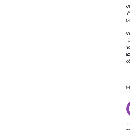
V
„Ö
Mi
V
„E
ho
az
k
Ti
mi