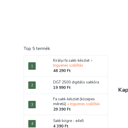
Top 5 termék
Királyi fa sakk-készlet
+
Ingyenes szállítás
48 290 Ft
DGT 2500 digitális sakkóra
19 990 Ft
Kap
Fa sakk-készlet (közepes
méretű)
+ Ingyenes szállítás
29 390 Ft
Sakk bögre - e4e5
4 390 Ft