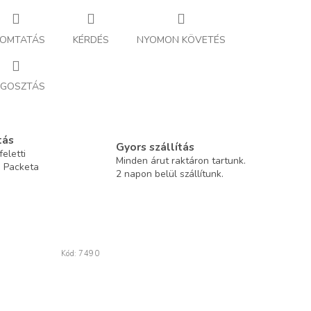
OMTATÁS
KÉRDÉS
NYOMON KÖVETÉS
GOSZTÁS
tás
Gyors szállítás
eletti
Minden árut raktáron tartunk.
a Packeta
2 napon belül szállítunk.
Kód:
7490