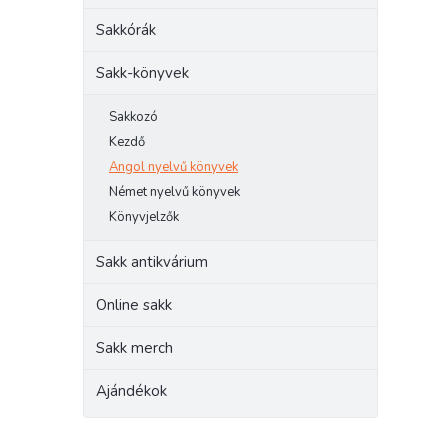
e
Sakkórák
l
Sakk-könyvek
Sakkozó
Kezdő
Angol nyelvű könyvek
Német nyelvű könyvek
Könyvjelzők
Sakk antikvárium
Online sakk
Sakk merch
Ajándékok