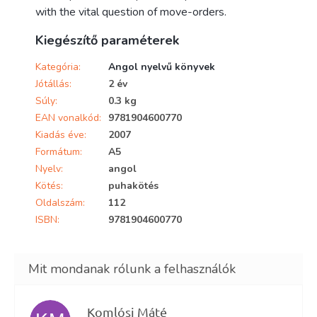
with the vital question of move-orders.
Kiegészítő paraméterek
Kategória
:
Angol nyelvű könyvek
Jótállás
:
2 év
Súly
:
0.3 kg
EAN vonalkód
:
9781904600770
Kiadás éve
:
2007
Formátum
:
A5
Nyelv
:
angol
Kötés
:
puhakötés
Oldalszám
:
112
ISBN
:
9781904600770
Komlósi Máté