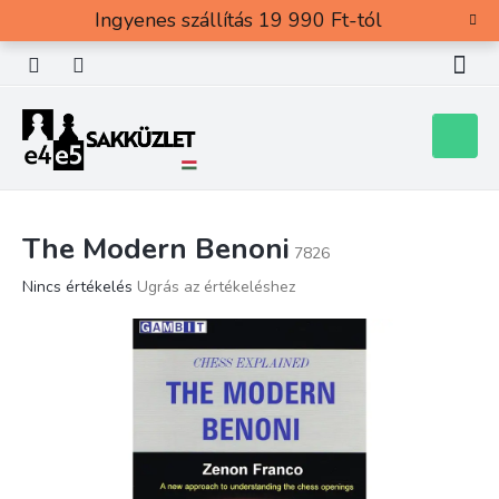
Ugrás
Ingyenes szállítás 19 990 Ft-tól
a
fő
tartalomhoz
Kosár
The Modern Benoni
7826
A
Nincs értékelés
Ugrás az értékeléshez
termék
átlagos
értékelése
5-
ből
0,0
csillag.