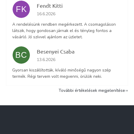
Fendt Kitti
FK
Az áruház értékelése 5-ből 5 csillag.
16.6.2026
A rendelésünk rendben megérkezett. A csomagoláson
látszik, hogy gondosan járnak el és tényleg fontos a
vásárló. Jó szívvel ajánlom az üzletet.
Besenyei Csaba
BC
Az áruház értékelése 5-ből 5 csillag.
13.6.2026
Gyorsan kiszállították, kíváló minőségű nagyon szép
termék. Régi tervem volt megvenni, örülök neki.
További értékelések megjelenítése
L
á
b
l
Információ