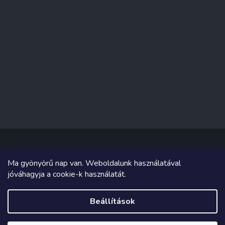
Ma gyönyörű nap van. Weboldalunk használatával
Copyright 2026
Sakküzlet
. Minden jog fenntartva.
jóváhagyja a cookie-k használatát.
Grafika és megvalósítás innen
Tomáš Hlad
&
Shoptetak.cz
.
Beállítások
Shoptet készítette