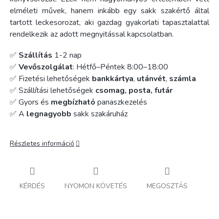
elméleti művek, hanem inkább egy sakk szakértő által
tartott leckesorozat, aki gazdag gyakorlati tapasztalattal
rendelkezik az adott megnyitással kapcsolatban.
✅
Szállítás
1-2 nap
✅
Vevőszolgálat
: Hétfő–Péntek 8:00–18:00
✅ Fizetési lehetőségek
bankkártya
,
utánvét
,
számla
✅ Szállítási lehetőségek
csomag, posta, futár
✅ Gyors és
megbízható
panaszkezelés
✅ A
legnagyobb
sakk szakáruház
Részletes információ
KÉRDÉS
NYOMON KÖVETÉS
MEGOSZTÁS