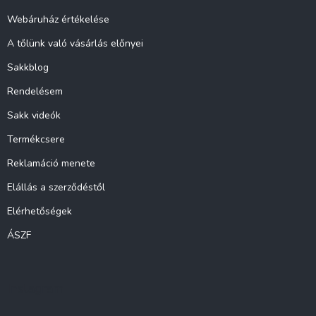
é
c
Webáruház értékelése
A tőlünk való vásárlás előnyei
Sakkblog
Rendelésem
Sakk videók
Termékcsere
Reklamáció menete
Elállás a szerződéstől
Elérhetőségek
ÁSZF
Instagram