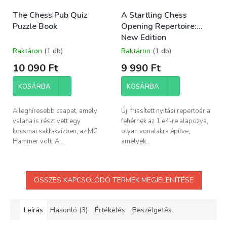
The Chess Pub Quiz
A Startling Chess
Puzzle Book
Opening Repertoire:
New Edition
Raktáron
(1 db)
Raktáron
(1 db)
10 090 Ft
9 990 Ft
KOSÁRBA
KOSÁRBA
A leghíresebb csapat, amely
Új, frissített nyitási repertoár a
valaha is részt vett egy
fehérnek az 1.e4-re alapozva,
kocsmai sakk-kvízben, az MC
olyan vonalakra építve,
Hammer volt. A...
amelyek...
ÖSSZES KAPCSOLÓDÓ TERMÉK MEGJELENÍTÉSE
Leírás
Hasonló (3)
Értékelés
Beszélgetés