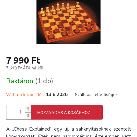
7 990 Ft
7 610 Ft ÁFA nélkül
Egységár:
Raktáron
(1 db)
13.8.2026
Várható kézbesítés:
Szállítási lehetőségek
HOZZÁADÁS A KOSÁRHOZ
A „Chess Explained” egy új, a sakknyitásoknak szentelt
könyvsorozat. Ezek nem hagyományos értelemben vett