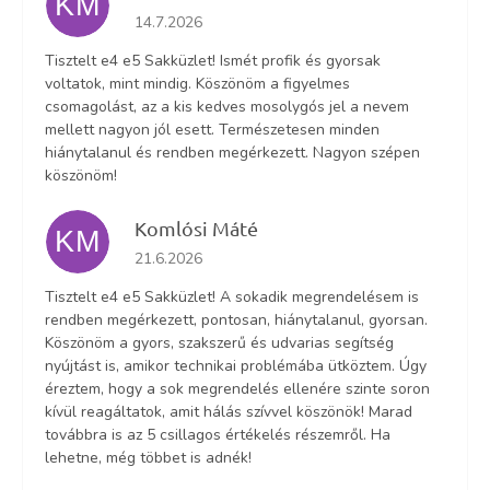
KM
Az áruház értékelése 5-ből 5 csillag.
14.7.2026
Tisztelt e4 e5 Sakküzlet! Ismét profik és gyorsak
voltatok, mint mindig. Köszönöm a figyelmes
csomagolást, az a kis kedves mosolygós jel a nevem
mellett nagyon jól esett. Természetesen minden
hiánytalanul és rendben megérkezett. Nagyon szépen
köszönöm!
Komlósi Máté
KM
Az áruház értékelése 5-ből 5 csillag.
21.6.2026
Tisztelt e4 e5 Sakküzlet! A sokadik megrendelésem is
rendben megérkezett, pontosan, hiánytalanul, gyorsan.
Köszönöm a gyors, szakszerű és udvarias segítség
nyújtást is, amikor technikai problémába ütköztem. Úgy
éreztem, hogy a sok megrendelés ellenére szinte soron
kívül reagáltatok, amit hálás szívvel köszönök! Marad
továbbra is az 5 csillagos értékelés részemről. Ha
lehetne, még többet is adnék!