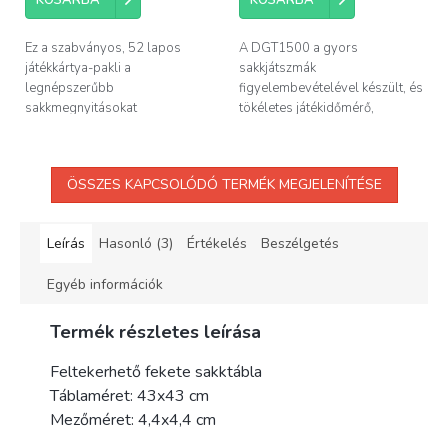
Ez a szabványos, 52 lapos
A DGT1500 a gyors
játékkártya-pakli a
sakkjátszmák
legnépszerűbb
figyelembevételével készült, és
sakkmegnyitásokat
tökéletes játékidőmérő,
tartalmazza. Kiváló...
amikor...
ÖSSZES KAPCSOLÓDÓ TERMÉK MEGJELENÍTÉSE
Leírás
Hasonló (3)
Értékelés
Beszélgetés
Egyéb információk
Termék részletes leírása
Feltekerhető fekete sakktábla
Táblaméret: 43x43 cm
Mezőméret: 4,4x4,4 cm