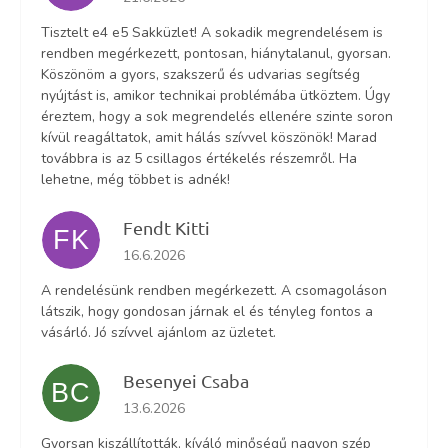
Tisztelt e4 e5 Sakküzlet! A sokadik megrendelésem is
rendben megérkezett, pontosan, hiánytalanul, gyorsan.
Köszönöm a gyors, szakszerű és udvarias segítség
nyújtást is, amikor technikai problémába ütköztem. Úgy
éreztem, hogy a sok megrendelés ellenére szinte soron
kívül reagáltatok, amit hálás szívvel köszönök! Marad
továbbra is az 5 csillagos értékelés részemről. Ha
lehetne, még többet is adnék!
Fendt Kitti
FK
Az áruház értékelése 5-ből 5 csillag.
16.6.2026
A rendelésünk rendben megérkezett. A csomagoláson
látszik, hogy gondosan járnak el és tényleg fontos a
vásárló. Jó szívvel ajánlom az üzletet.
Besenyei Csaba
BC
Az áruház értékelése 5-ből 5 csillag.
13.6.2026
Gyorsan kiszállították, kíváló minőségű nagyon szép