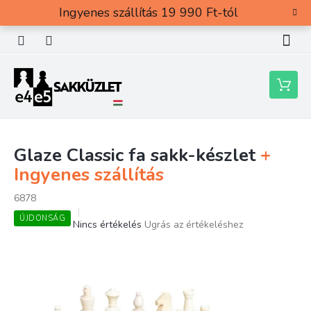
Ugrás
Ingyenes szállítás 19 990 Ft-tól
a
fő
tartalomhoz
Kosár
Glaze Classic fa sakk-készlet
+
Ingyenes szállítás
6878
ÚJDONSÁG
A
Nincs értékelés
Ugrás az értékeléshez
termék
átlagos
értékelése
5-
ből
0,0