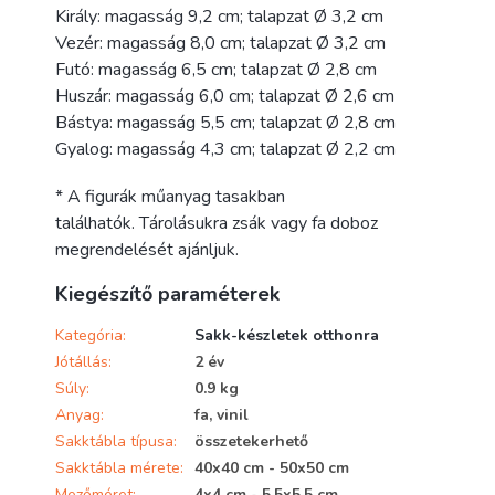
Király: magasság 9,2 cm; talapzat Ø 3,2 cm
Vezér: magasság 8,0 cm; talapzat Ø 3,2 cm
Futó: magasság 6,5 cm; talapzat Ø 2,8 cm
Huszár: magasság 6,0 cm; talapzat Ø 2,6 cm
Bástya: magasság 5,5 cm; talapzat Ø 2,8 cm
Gyalog: magasság 4,3 cm; talapzat Ø 2,2 cm
* A figurák műanyag tasakban
találhatók. Tárolásukra zsák vagy fa doboz
megrendelését ajánljuk.
Kiegészítő paraméterek
Kategória
:
Sakk-készletek otthonra
Jótállás
:
2 év
Súly
:
0.9 kg
Anyag
:
fa, vinil
Sakktábla típusa
:
összetekerhető
Sakktábla mérete
:
40x40 cm - 50x50 cm
Mezőméret
:
4x4 cm - 5,5x5,5 cm