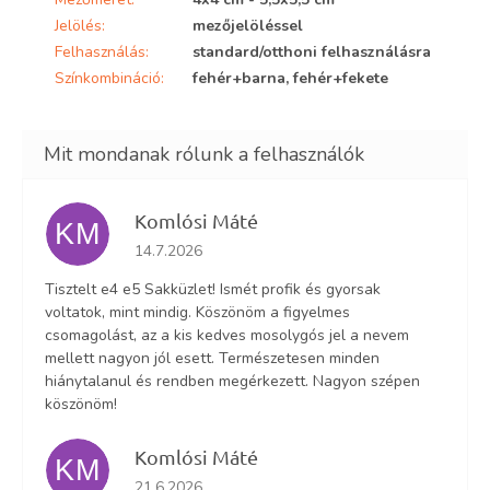
Jelölés
:
mezőjelöléssel
Felhasználás
:
standard/otthoni felhasználásra
Színkombináció
:
fehér+barna, fehér+fekete
Komlósi Máté
KM
Az áruház értékelése 5-ből 5 csillag.
14.7.2026
Tisztelt e4 e5 Sakküzlet! Ismét profik és gyorsak
voltatok, mint mindig. Köszönöm a figyelmes
csomagolást, az a kis kedves mosolygós jel a nevem
mellett nagyon jól esett. Természetesen minden
hiánytalanul és rendben megérkezett. Nagyon szépen
köszönöm!
Komlósi Máté
KM
Az áruház értékelése 5-ből 5 csillag.
21.6.2026