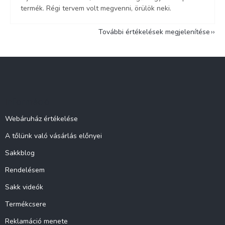
termék. Régi tervem volt megvenni, örülök neki.
További értékelések megjelenítése
L
á
b
l
Információ
é
c
Webáruház értékelése
A tőlünk való vásárlás előnyei
Sakkblog
Rendelésem
Sakk videók
Termékcsere
Reklamáció menete