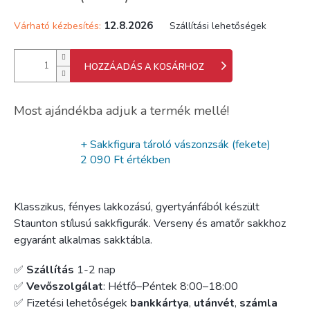
12.8.2026
Várható kézbesítés:
Szállítási lehetőségek
HOZZÁADÁS A KOSÁRHOZ
Most ajándékba adjuk a termék mellé!
+ Sakkfigura tároló vászonzsák (fekete)
2 090 Ft értékben
Klasszikus, fényes lakkozású, gyertyánfából készült
Staunton stílusú sakkfigurák. Verseny és amatőr sakkhoz
egyaránt alkalmas sakktábla.
✅
Szállítás
1-2 nap
✅
Vevőszolgálat
: Hétfő–Péntek 8:00–18:00
✅ Fizetési lehetőségek
bankkártya
,
utánvét
,
számla