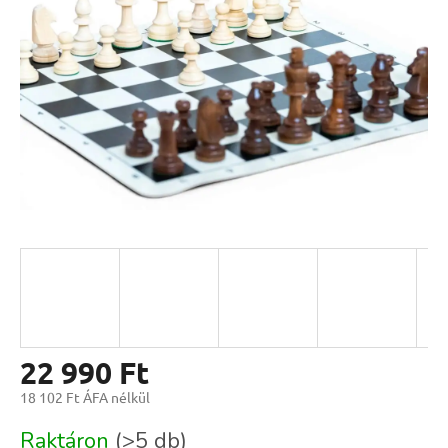
csillag.
22 990 Ft
18 102 Ft ÁFA nélkül
Egységár:
Raktáron
(>5 db)