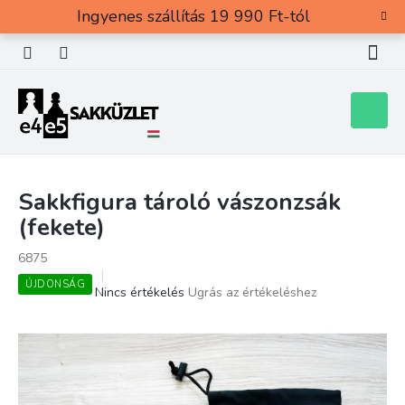
Ugrás
Ingyenes szállítás 19 990 Ft-tól
a
fő
tartalomhoz
Kosár
Sakkfigura tároló vászonzsák
(fekete)
6875
ÚJDONSÁG
A
Nincs értékelés
Ugrás az értékeléshez
termék
átlagos
értékelése
5-
ből
0,0