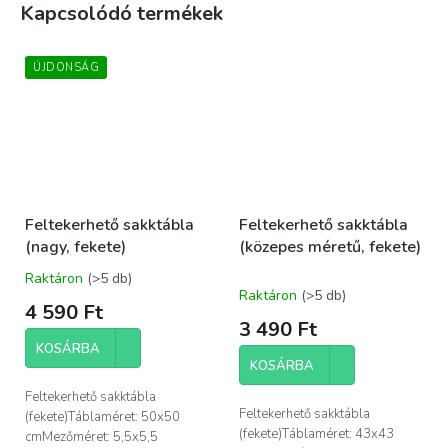
Kapcsolódó termékek
ÚJDONSÁG
Feltekerhető sakktábla
Feltekerhető sakktábla
(nagy, fekete)
(közepes méretű, fekete)
Raktáron
(>5 db)
A
Raktáron
(>5 db)
termék
4 590 Ft
átlagos
3 490 Ft
értékelése
KOSÁRBA
5-
KOSÁRBA
ből
5,0
Feltekerhető sakktábla
csillag.
Feltekerhető sakktábla
(fekete)Táblaméret: 50x50
(fekete)Táblaméret: 43x43
cmMezőméret: 5,5x5,5