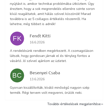
nyújtást is, amikor technikai problémába ütköztem. Úgy
éreztem, hogy a sok megrendelés ellenére szinte soron
kívül reagáltatok, amit hálás szívvel köszönök! Marad
továbbra is az 5 csillagos értékelés részemről. Ha
lehetne, még többet is adnék!
Fendt Kitti
FK
Az áruház értékelése 5-ből 5 csillag.
16.6.2026
A rendelésünk rendben megérkezett. A csomagoláson
látszik, hogy gondosan járnak el és tényleg fontos a
vásárló. Jó szívvel ajánlom az üzletet.
Besenyei Csaba
BC
Az áruház értékelése 5-ből 5 csillag.
13.6.2026
Gyorsan kiszállították, kíváló minőségű nagyon szép
termék. Régi tervem volt megvenni, örülök neki.
További értékelések megjelenítése