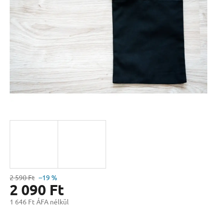
csillag.
2 590 Ft
–19 %
2 090 Ft
1 646 Ft ÁFA nélkül
Egységár: