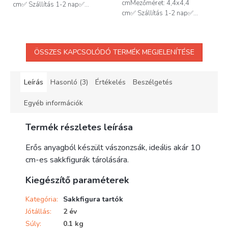
cmMezőméret: 4,4x4,4
cm✅ Szállítás 1-2 nap✅...
cm✅ Szállítás 1-2 nap✅...
ÖSSZES KAPCSOLÓDÓ TERMÉK MEGJELENÍTÉSE
Leírás
Hasonló (3)
Értékelés
Beszélgetés
Egyéb információk
Termék részletes leírása
Erős anyagból készült vászonzsák, ideális akár 10
cm-es sakkfigurák tárolására.
Kiegészítő paraméterek
Kategória
:
Sakkfigura tartók
Jótállás
:
2 év
Súly
:
0.1 kg