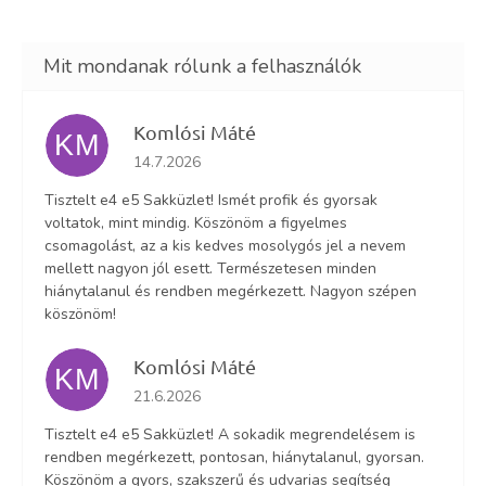
Komlósi Máté
KM
Az áruház értékelése 5-ből 5 csillag.
14.7.2026
Tisztelt e4 e5 Sakküzlet! Ismét profik és gyorsak
voltatok, mint mindig. Köszönöm a figyelmes
csomagolást, az a kis kedves mosolygós jel a nevem
mellett nagyon jól esett. Természetesen minden
hiánytalanul és rendben megérkezett. Nagyon szépen
köszönöm!
Komlósi Máté
KM
Az áruház értékelése 5-ből 5 csillag.
21.6.2026
Tisztelt e4 e5 Sakküzlet! A sokadik megrendelésem is
rendben megérkezett, pontosan, hiánytalanul, gyorsan.
Köszönöm a gyors, szakszerű és udvarias segítség