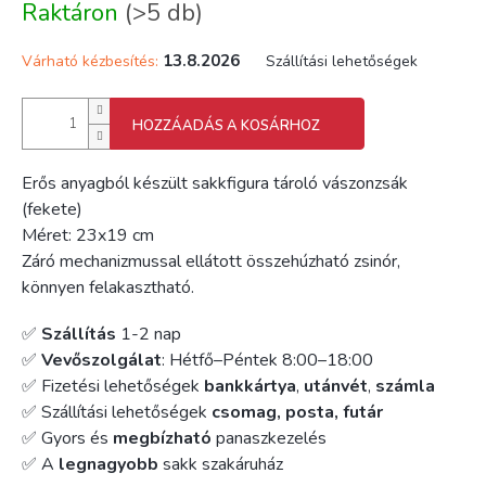
Raktáron
(>5 db)
13.8.2026
Várható kézbesítés:
Szállítási lehetőségek
HOZZÁADÁS A KOSÁRHOZ
Erős anyagból készült sakkfigura tároló vászonzsák
(fekete)
Méret: 23x19 cm
Záró mechanizmussal ellátott összehúzható zsinór,
könnyen felakasztható.
✅
Szállítás
1-2 nap
✅
Vevőszolgálat
: Hétfő–Péntek 8:00–18:00
✅ Fizetési lehetőségek
bankkártya
,
utánvét
,
számla
✅ Szállítási lehetőségek
csomag, posta, futár
✅ Gyors és
megbízható
panaszkezelés
✅ A
legnagyobb
sakk szakáruház