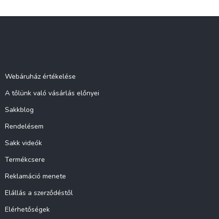
L
á
b
l
Információ
é
c
Webáruház értékelése
A tőlünk való vásárlás előnyei
Sakkblog
Rendelésem
Sakk videók
Termékcsere
Reklamáció menete
Elállás a szerződéstől
Elérhetőségek