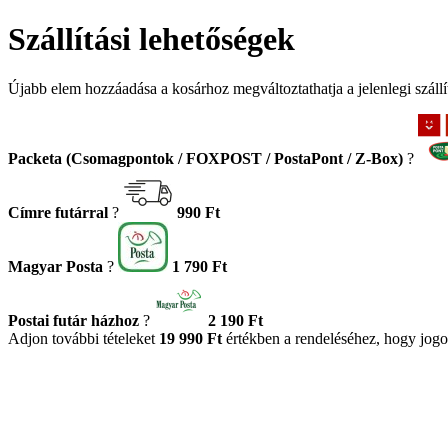
Szállítási lehetőségek
Újabb elem hozzáadása a kosárhoz megváltoztathatja a jelenlegi szállít
Packeta (Csomagpontok / FOXPOST / PostaPont / Z-Box)
?
Címre futárral
?
990 Ft
Magyar Posta
?
1 790 Ft
Postai futár házhoz
?
2 190 Ft
Adjon további tételeket
19 990 Ft
értékben a rendeléséhez, hogy jogo