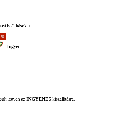
ási beállításokat
Ingyen
sult legyen az
INGYENES
kiszállításra.