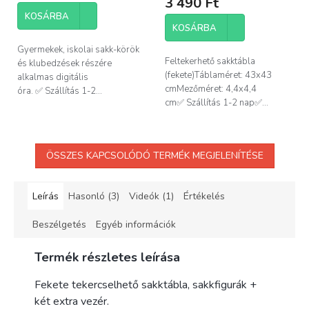
3 490 Ft
értékelése
KOSÁRBA
5-
KOSÁRBA
ből
4,3
Gyermekek, iskolai sakk-körök
csillag.
Feltekerhető sakktábla
és klubedzések részére
(fekete)Táblaméret: 43x43
alkalmas digitális
cmMezőméret: 4,4x4,4
óra. ✅ Szállítás 1-2...
cm✅ Szállítás 1-2 nap✅...
ÖSSZES KAPCSOLÓDÓ TERMÉK MEGJELENÍTÉSE
Leírás
Hasonló (3)
Videók (1)
Értékelés
Beszélgetés
Egyéb információk
Termék részletes leírása
Fekete tekercselhető sakktábla, sakkfigurák +
két extra vezér.