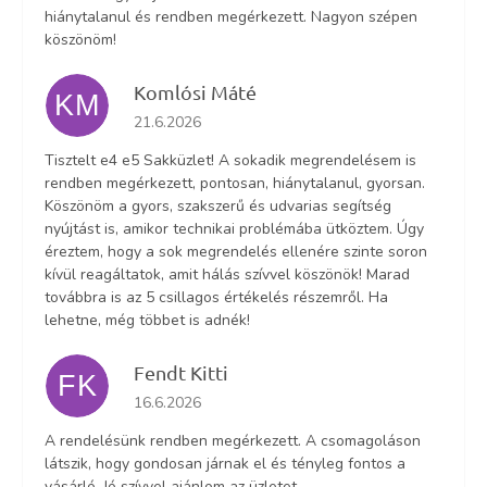
hiánytalanul és rendben megérkezett. Nagyon szépen
köszönöm!
Komlósi Máté
KM
Az áruház értékelése 5-ből 5 csillag.
21.6.2026
Tisztelt e4 e5 Sakküzlet! A sokadik megrendelésem is
rendben megérkezett, pontosan, hiánytalanul, gyorsan.
Köszönöm a gyors, szakszerű és udvarias segítség
nyújtást is, amikor technikai problémába ütköztem. Úgy
éreztem, hogy a sok megrendelés ellenére szinte soron
kívül reagáltatok, amit hálás szívvel köszönök! Marad
továbbra is az 5 csillagos értékelés részemről. Ha
lehetne, még többet is adnék!
Fendt Kitti
FK
Az áruház értékelése 5-ből 5 csillag.
16.6.2026
A rendelésünk rendben megérkezett. A csomagoláson
látszik, hogy gondosan járnak el és tényleg fontos a
vásárló. Jó szívvel ajánlom az üzletet.