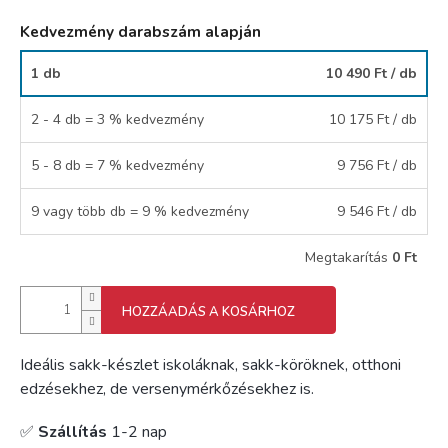
Kedvezmény darabszám alapján
1 db
10 490 Ft
/ db
2 - 4 db = 3 % kedvezmény
10 175 Ft
/ db
5 - 8 db = 7 % kedvezmény
9 756 Ft
/ db
9 vagy több db = 9 % kedvezmény
9 546 Ft
/ db
Megtakarítás
0 Ft
HOZZÁADÁS A KOSÁRHOZ
Ideális sakk-készlet iskoláknak, sakk-köröknek, otthoni
edzésekhez, de versenymérkőzésekhez is.
✅
Szállítás
1-2 nap