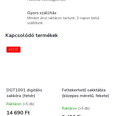
Gyors szállítás
Minden árut raktáron tartunk. 2 napon belül
szállítunk.
Kapcsolódó termékek
AKCIÓ
DGT1001 digitális
Feltekerhető sakktábla
sakkóra (fehér)
(közepes méretű, fekete)
Raktáron
(>5 db)
A
Raktáron
(>5 db)
termék
14 690 Ft
átlagos