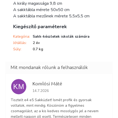
A király magassága 9,8 cm
A sakktábla mérete 50x50 cm
A sakktábla mezőinek mérete 5,5x5,5 cm
Kiegészítő paraméterek
Kategória
:
Sakk-készletek iskolák számára
Jótállás
:
2 év
Súly
:
0.7 kg
Komlósi Máté
KM
Az áruház értékelése 5-ből 5 csillag.
14.7.2026
Tisztelt e4 e5 Sakküzlet! Ismét profik és gyorsak
voltatok, mint mindig. Köszönöm a figyelmes
csomagolást, az a kis kedves mosolygós jel a nevem
mellett nagyon jól esett. Természetesen minden