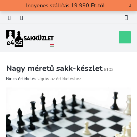
Ugrás
Ingyenes szállítás 19 990 Ft-tól
a
fő
tartalomhoz
Kosár
Nagy méretű sakk-készlet
6103
A
Nincs értékelés
Ugrás az értékeléshez
termék
átlagos
értékelése
5-
ből
0,0
csillag.