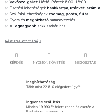
✅
Vevőszolgálat
: Hétfő–Péntek 8:00–18:00
✅ Fizetési lehetőségek
bankkártya
,
utánvét
,
számla
✅ Szállítási lehetőségek
csomag, posta, futár
✅ Gyors és
megbízható
panaszkezelés
✅ A
legnagyobb
sakk szakáruház
Részletes információ
KÉRDÉS
NYOMON KÖVETÉS
MEGOSZTÁS
Megbízhatóság
Több mint 22 810 elégedett ügyfél.
Ingyenes szállítás
Minden 19 990 Ft feletti rendelés esetén a
Packeta csomagpontok.