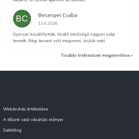
Besenyei Csaba
BC
Az áruház értékelése 5-ből 5 csillag.
13.6.2026
Gyorsan kiszállították, kíváló minőségű nagyon szép
termék. Régi tervem volt megvenni, örülök neki.
További értékelések megjelenítése
L
á
b
l
Információ
é
c
Webáruház értékelése
A tőlünk való vásárlás előnyei
Sakkblog