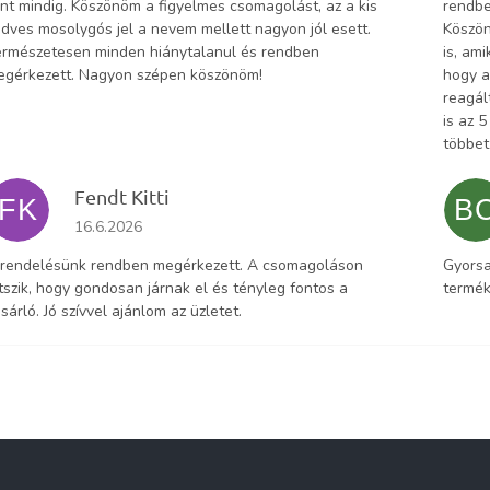
nt mindig. Köszönöm a figyelmes csomagolást, az a kis
rendbe
dves mosolygós jel a nevem mellett nagyon jól esett.
Köszön
rmészetesen minden hiánytalanul és rendben
is, am
egérkezett. Nagyon szépen köszönöm!
hogy a
reagál
is az 
többet
Fendt Kitti
FK
B
Az áruház értékelése 5-ből 5 csillag.
16.6.2026
 rendelésünk rendben megérkezett. A csomagoláson
Gyorsa
tszik, hogy gondosan járnak el és tényleg fontos a
termék
sárló. Jó szívvel ajánlom az üzletet.