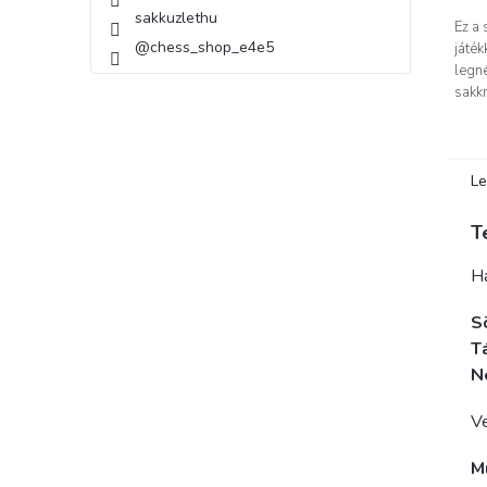
sakkuzlethu
Ez a
@chess_shop_e4e5
játék
legn
sakk
Kivál
Le
T
Ha
S
T
N
Ve
M