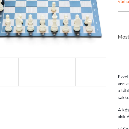
Várha
Most
Ezzel
vissz
a táb
sakko
A kés
akik 