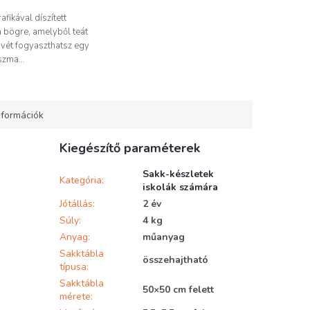
afikával díszített
 bögre, amelyből teát
vét fogyaszthatsz egy
szma...
nformációk
Kiegészítő paraméterek
Sakk-készletek
Kategória
:
iskolák számára
Jótállás
:
2 év
Súly
:
4 kg
Anyag
:
műanyag
Sakktábla
összehajtható
típusa
:
Sakktábla
50×50 cm felett
mérete
: