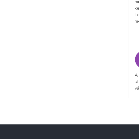
mi
ke
Te
m
A
lá
vá
L
á