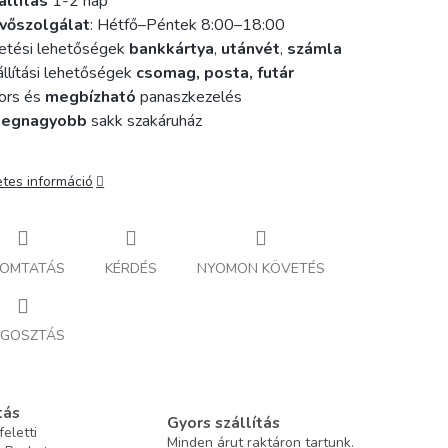
állítás
1-2 nap
vőszolgálat
: Hétfő–Péntek 8:00–18:00
etési lehetőségek
bankkártya
,
utánvét
,
számla
llítási lehetőségek
csomag, posta, futár
ors és
megbízható
panaszkezelés
legnagyobb
sakk szakáruház
etes információ
OMTATÁS
KÉRDÉS
NYOMON KÖVETÉS
GOSZTÁS
tás
Gyors szállítás
eletti
Minden árut raktáron tartunk.