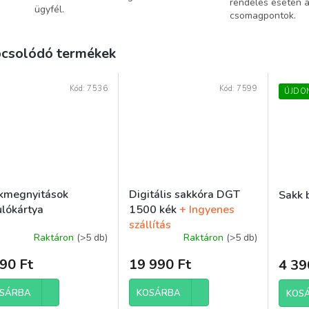
rendelés esetén 
ügyfél.
csomagpontok.
csolódó termékek
Kód:
7536
Kód:
7599
ÚJDO
kmegnyitások
Digitális sakkóra DGT
Sakk 
ulókártya
1500 kék
+ Ingyenes
szállítás
Raktáron
(>5 db)
Raktáron
(>5 db)
90 Ft
19 990 Ft
4 39
SÁRBA
KOSÁRBA
KOS