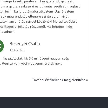
n megérkezett, pontosan, hiánytalanul, gyorsan.
öm a gyors, szakszerű és udvarias segítség nyújtást
ikor technikai problémába ütköztem. Úgy éreztem,
 sok megrendelés ellenére szinte soron kívül
tatok, amit hálás szívvel köszönök! Marad továbbra
5 csillagos értékelés részemről. Ha lehetne, még
 is adnék!
Besenyei Csaba
C
Az áruház értékelése 5-ből 5 csillag.
13.6.2026
n kiszállították, kíváló minőségű nagyon szép
. Régi tervem volt megvenni, örülök neki.
További értékelések megjelenítése