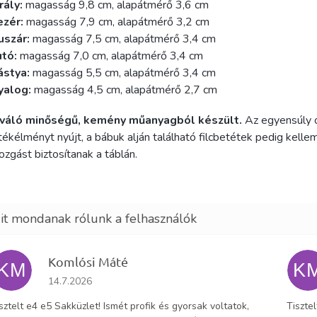
rály:
magasság 9,8 cm, alapátmérő 3,6 cm
ezér:
magasság 7,9 cm, alapátmérő 3,2 cm
uszár:
magasság 7,5 cm, alapátmérő 3,4 cm
utó:
magasság 7,0 cm, alapátmérő 3,4 cm
ástya:
magasság 5,5 cm, alapátmérő 3,4 cm
yalog:
magasság 4,5 cm, alapátmérő 2,7 cm
iváló minőségű, kemény műanyagból készült.
Az egyensúly o
tékélményt nyújt, a bábuk alján található filcbetétek pedig kelle
zgást biztosítanak a táblán.
Komlósi Máté
KM
K
Az áruház értékelése 5-ből 5 csillag.
14.7.2026
sztelt e4 e5 Sakküzlet! Ismét profik és gyorsak voltatok,
Tiszte