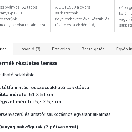
 szabványos, 52 lapos
A DGT1500 a gyors
e4e5 gr
kártya-pakli a
sakkjátszmák
kerámia
épszerűbb
figyelembevételével készült, és
vagy ká
megnyitásokat tartalmazza.
tökéletes játékidőmérő,
sakkját
ó...
amikor...
írás
Hasonló (3)
Értékelés
Beszélgetés
Egyéb i
ermék részletes leírása
jtható sakktábla
ötétfamintás, összecsukható sakktábla
ábla mérete:
51 × 51 cm
égyzet mérete:
5,7 × 5,7 cm
rsenyszerű és amatőr sakkozáshoz egyaránt alkalmas.
űanyag sakkfigurák
(2 pótvezérrel)