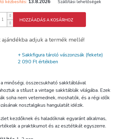
13.8.2026
tó kézbesítés:
Szállítási lehetőségek
HOZZÁADÁS A KOSÁRHOZ
 ajándékba adjuk a termék mellé!
+ Sakkfigura tároló vászonzsák (fekete)
2 090 Ft értékben
 a minőségi, összecsukható sakktáblával
ahoztuk a stílust a vintage sakktáblák világába. Ezek
lák soha nem vetemednek, moshatók, és a régi idők
zásának nosztalgikus hangulatát idézik.
zlet kezdőknek és haladóknak egyaránt alkalmas,
értékelik a praktikumot és az esztétikát egyszerre.