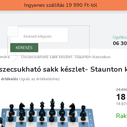
Ingyenes szállítás 19 990 Ft-tól
Ügyfélsz
06 30
KERESÉS
zámára
Összecsukható sakk készlet- Staunton klasszikus
szecsukható sakk készlet- Staunton k
 értékelés
Ugrás az értékeléshez
ék
os
24 89
18
elése
14 874
Egység
Rak
g.