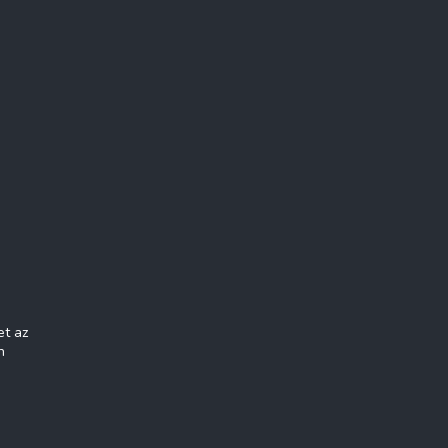
et az
n