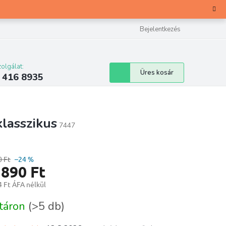
Bejelentkezés
olgálat:
Kosár
Üres kosár
 416 8935
lasszikus
7447
0 Ft
–24 %
 890 Ft
 Ft ÁFA nélkül
ár:
táron
(>5 db)