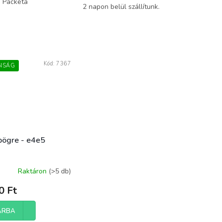
a Packeta
2 napon belül szállítunk.
Kód:
7367
NSÁG
bögre - e4e5
Raktáron
(>5 db)
0 Ft
ÁRBA