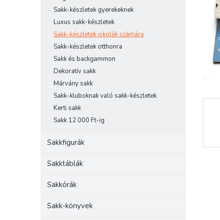
e
Sakk-készletek gyerekeknek
l
Luxus sakk-készletek
Sakk-készletek iskolák számára
Sakk-készletek otthonra
Sakk és backgammon
Dekoratív sakk
Márvány sakk
Sakk-kluboknak való sakk-készletek
Kerti sakk
Sakk 12 000 Ft-ig
Sakkfigurák
Sakktáblák
Sakkórák
Sakk-könyvek