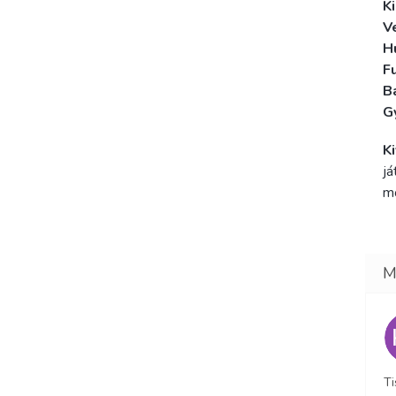
Ki
V
H
F
B
G
K
já
mo
Ti