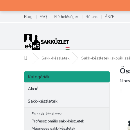
Ugrás
a
fő
Blog
FAQ
Elérhetőségek
Rólunk
ÁSZF
tartalomhoz
Kezdőlap
Sakk-készletek
Sakk-készletek iskolák s
Ös
O
Kategóriák
l
Kategóriák
átugrása
A
Nincs
d
term
a
Akció
átlag
l
érték
s
Sakk-készletek
5-
ó
ből
p
0,0
Fa sakk-készletek
csilla
a
Professzionális sakk-készletek
n
Mágneses sakk-készletek