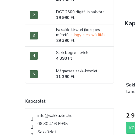
DGT 2500 digitális sakkóra
19 990 Ft
Kap
Fa sakk-készlet (közepes
méretű)
+ Ingyenes szállítás
29 390 Ft
Sakk bögre - e4e5
4 390 Ft
Mágneses sakk-készlet
11 390 Ft
Sak
tan
Kapcsolat
2 9
info
@
sakkuzlet.hu
06 30 416 8935
KO
Sakküzlet