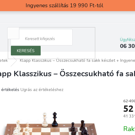
Ingyenes szállítás 19 990 Ft-tól
Ügyfélsz
06 30
KERESÉS
letek
Klapp Klasszikus – Összecsukható fa sakk készlet
+ Ingyene
app Klasszikus – Összecsukható fa sa
 értékelés
Ugrás az értékeléshez
ék
os
62 49
52
elése
41 331
Egység
Rak
g.