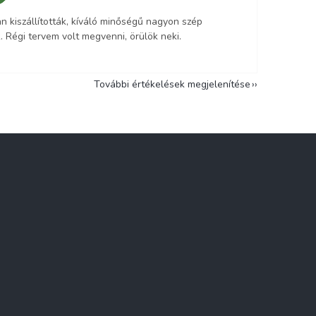
n kiszállították, kíváló minőségű nagyon szép
. Régi tervem volt megvenni, örülök neki.
További értékelések megjelenítése