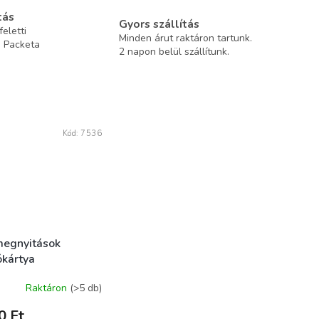
tás
Gyors szállítás
eletti
Minden árut raktáron tartunk.
a Packeta
2 napon belül szállítunk.
Kód:
7536
egnyitások
ókártya
Raktáron
(>5 db)
0 Ft