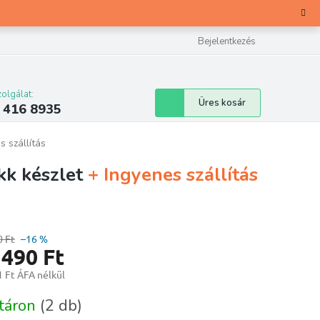
Bejelentkezés
olgálat:
Kosár
Üres kosár
 416 8935
s szállítás
kk készlet
+ Ingyenes szállítás
0 Ft
–16 %
 490 Ft
 Ft ÁFA nélkül
ár:
táron
(2 db)