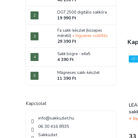
DGT 2500 digitális sakkóra
19 990 Ft
Fa sakk-készlet (közepes
méretű)
+ Ingyenes szállítás
Kap
29 390 Ft
Sakk bögre - e4e5
JÓ 
4 390 Ft
Mágneses sakk-készlet
11 390 Ft
Kapcsolat
LEAP
sak
+ In
info
@
sakkuzlet.hu
A
06 30 416 8935
term
Sakküzlet
33 
átla