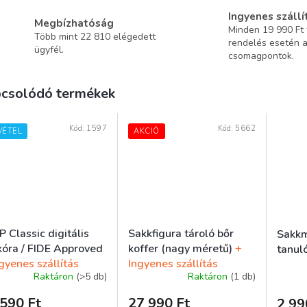
Ingyenes szállí
Megbízhatóság
Minden 19 990 Ft f
Több mint 22 810 elégedett
rendelés esetén 
ügyfél.
csomagpontok.
csolódó termékek
Kód:
1597
Kód:
5662
VÉTEL
AKCIÓ
 Classic digitális
Sakkfigura tároló bőr
Sakkm
kóra / FIDE Approved
koffer (nagy méretű)
+
tanul
gyenes szállítás
Ingyenes szállítás
Raktáron
(>5 db)
Raktáron
(1 db)
ék
590 Ft
27 990 Ft
2 99
gos