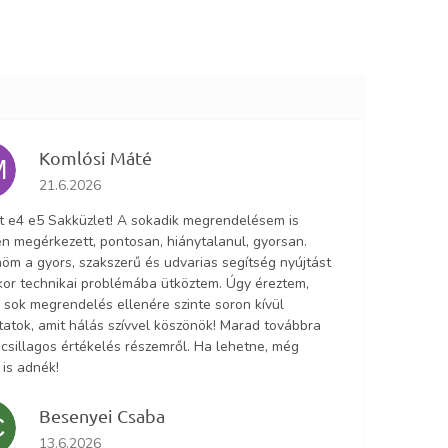
Komlósi Máté
M
Az áruház értékelése 5-ből 5 csillag.
21.6.2026
lt e4 e5 Sakküzlet! A sokadik megrendelésem is
n megérkezett, pontosan, hiánytalanul, gyorsan.
öm a gyors, szakszerű és udvarias segítség nyújtást
ikor technikai problémába ütköztem. Úgy éreztem,
 sok megrendelés ellenére szinte soron kívül
tatok, amit hálás szívvel köszönök! Marad továbbra
5 csillagos értékelés részemről. Ha lehetne, még
 is adnék!
Besenyei Csaba
C
Az áruház értékelése 5-ből 5 csillag.
13.6.2026