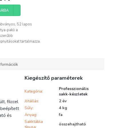
ÁRBA
abványos, 52 lapos
rtya-pakli a
szerűbb
nyitásokat tartalmazza.
.
nformációk
Kiegészítő paraméterek
Professzionális
Kategória
:
sakk-készletek
Jótállás
:
2 év
t, filccel
Súly
:
4 kg
 beépített
Anyag
:
fa
ató és
Sakktábla
összehajtható
típusa
: