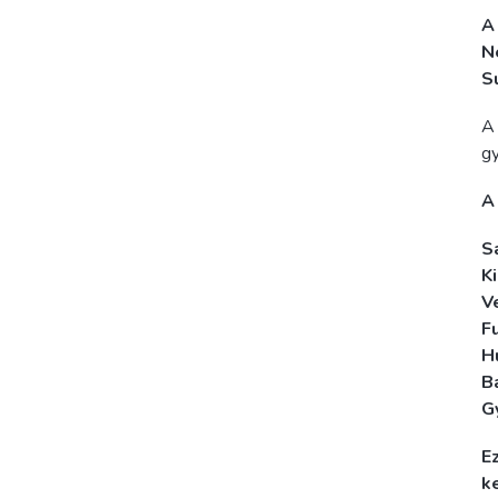
A
N
S
A 
gy
A
S
Ki
V
F
H
B
G
E
k