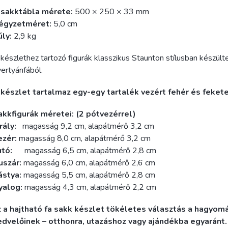
 sakktábla mérete:
500 × 250 × 33 mm
égyzetméret:
5,0 cm
úly:
2,9 kg
készlethez tartozó figurák klasszikus Staunton stílusban készült
ertyánfából.
 készlet tartalmaz egy-egy tartalék vezért fehér és fekete
akkfigurák méretei: (2 pótvezérrel)
rály:
magasság 9,2 cm, alapátmérő 3,2 cm
ezér:
magasság 8,0 cm, alapátmérő 3,2 cm
utó:
magasság 6,5 cm, alapátmérő 2,8 cm
uszár:
magasság 6,0 cm, alapátmérő 2,6 cm
ástya:
magasság 5,5 cm, alapátmérő 2,8 cm
yalog:
magasság 4,3 cm, alapátmérő 2,2 cm
z a hajtható fa sakk készlet tökéletes választás a hagyom
edvelőinek – otthonra, utazáshoz vagy ajándékba egyaránt.