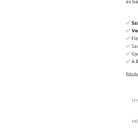
és bá
✅
Sz
✅
Ve
✅ Fiz
✅ Szá
✅ Gy
✅ A
Részl
NY
ME