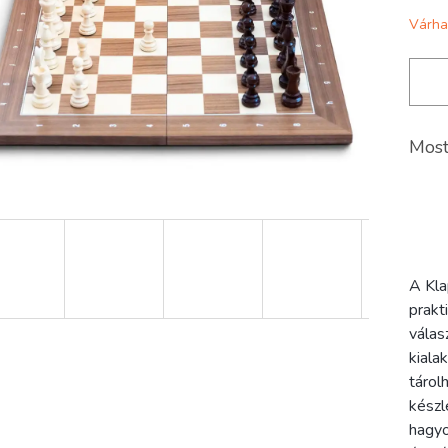
Várha
Most
A Kla
prakt
válas
kiala
tárol
készl
hagyo