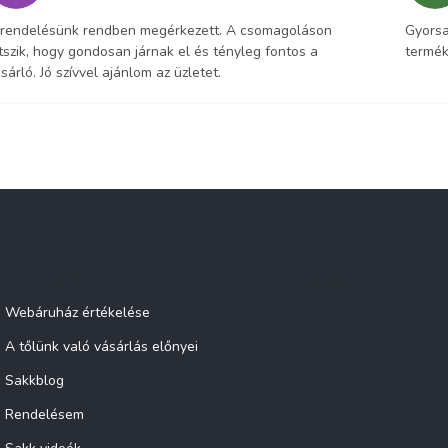
 rendelésünk rendben megérkezett. A csomagoláson
Gyorsa
tszik, hogy gondosan járnak el és tényleg fontos a
termék
sárló. Jó szívvel ajánlom az üzletet.
Információ
Instagram
Webáruház értékelése
A tőlünk való vásárlás előnyei
Sakkblog
Rendelésem