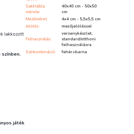
Sakktábla
40x40 cm - 50x50
mérete
:
cm
Mezőméret
:
4x4 cm - 5,5x5,5 cm
Jelölés
:
mezőjelöléssel
versenykészlet,
ek lakkozott
Felhasználás
:
standard/otthoni
felhasználásra
Színkombináció
:
fehér+barna
 színben.
ányos játék