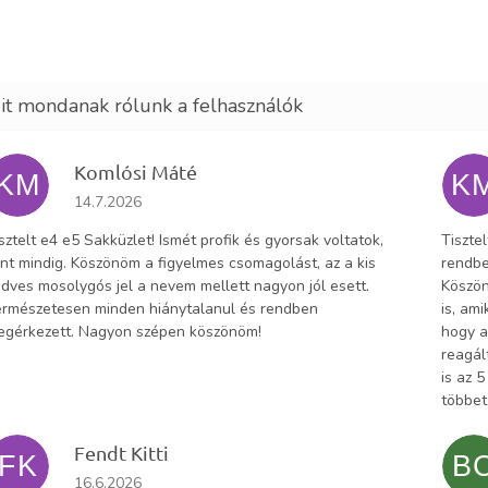
Komlósi Máté
KM
K
Az áruház értékelése 5-ből 5 csillag.
14.7.2026
sztelt e4 e5 Sakküzlet! Ismét profik és gyorsak voltatok,
Tiszte
nt mindig. Köszönöm a figyelmes csomagolást, az a kis
rendbe
dves mosolygós jel a nevem mellett nagyon jól esett.
Köszön
rmészetesen minden hiánytalanul és rendben
is, am
egérkezett. Nagyon szépen köszönöm!
hogy a
reagál
is az 
többet
Fendt Kitti
FK
B
Az áruház értékelése 5-ből 5 csillag.
16.6.2026