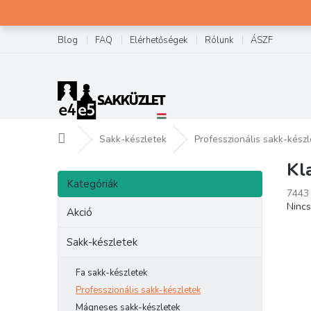
Ugrás
a
fő
Blog
FAQ
Elérhetőségek
Rólunk
ÁSZF
tartalomhoz
Kezdőlap
Sakk-készletek
Professzionális sakk-kész
Kl
O
Kategóriák
l
Kategóriák
átugrása
7443
d
A
Nincs
a
Akció
term
l
átlag
s
Sakk-készletek
érték
ó
5-
p
ből
Fa sakk-készletek
0,0
a
Professzionális sakk-készletek
csilla
n
Mágneses sakk-készletek