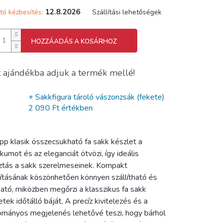
12.8.2026
tó kézbesítés:
Szállítási lehetőségek
HOZZÁADÁS A KOSÁRHOZ
 ajándékba adjuk a termék mellé!
+ Sakkfigura tároló vászonzsák (fekete)
2 090 Ft értékben
pp klasik összecsukható fa sakk készlet a
ikumot és az eleganciát ötvözi, így ideális
ztás a sakk szerelmeseinek. Kompakt
kításának köszönhetően könnyen szállítható és
ható, miközben megőrzi a klasszikus fa sakk
etek időtálló báját. A precíz kivitelezés és a
mányos megjelenés lehetővé teszi, hogy bárhol