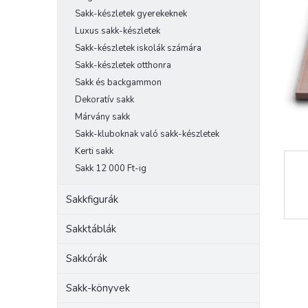
e
Sakk-készletek gyerekeknek
l
Luxus sakk-készletek
Sakk-készletek iskolák számára
Sakk-készletek otthonra
Sakk és backgammon
Dekoratív sakk
Márvány sakk
Sakk-kluboknak való sakk-készletek
Kerti sakk
Sakk 12 000 Ft-ig
Sakkfigurák
Sakktáblák
Sakkórák
Sakk-könyvek