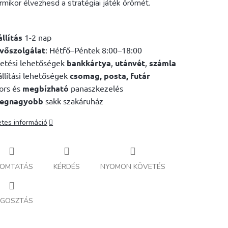
rmikor élvezhesd a stratégiai játék örömét.
állítás
1-2 nap
vőszolgálat
: Hétfő–Péntek 8:00–18:00
etési lehetőségek
bankkártya
,
utánvét
,
számla
llítási lehetőségek
csomag, posta, futár
ors és
megbízható
panaszkezelés
legnagyobb
sakk szakáruház
etes információ
OMTATÁS
KÉRDÉS
NYOMON KÖVETÉS
GOSZTÁS