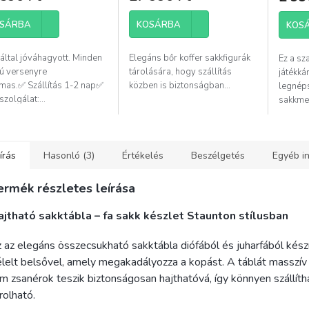
kelése
SÁRBA
KOSÁRBA
KOS
által jóváhagyott. Minden
Elegáns bőr koffer sakkfigurák
Ez a sz
ag.
sú versenyre
tárolására, hogy szállítás
játékká
lmas.✅ Szállítás 1-2 nap✅
közben is biztonságban...
legnép
zolgálat:...
sakkmeg
Kiváló..
írás
Hasonló (3)
Értékelés
Beszélgetés
Egyéb i
ermék részletes leírása
ajtható sakktábla – fa sakk készlet Staunton stílusban
 az elegáns összecsukható sakktábla diófából és juharfából készül
lelt belsővel, amely megakadályozza a kopást. A táblát masszív
m zsanérok teszik biztonságosan hajthatóvá, így könnyen szállíth
rolható.