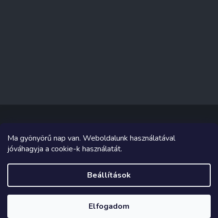
Ma gyönyörű nap van. Weboldalunk használatával
Copyright 2026
Sakküzlet
. Minden jog fenntartva.
jóváhagyja a cookie-k használatát.
Grafika és megvalósítás innen
Tomáš Hlad
&
Shoptetak.cz
.
Beállítások
Shoptet készítette
Elfogadom