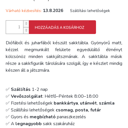
13.8.2026
Várható kézbesítés:
Szállítási lehetőségek
HOZZÁADÁS A KOSÁRHOZ
Diófából és juharfából készült sakktábla. Gyönyörű matt,
kézzel megmunkált felülete egyedülálló élményt
kölcsönöz minden sakkjátszmának. A sakktábla másik
része a sakkfigurák tárolására szolgál, így e készlet mindig
készen áll a játszmára.
✅
Szállítás
1-2 nap
✅
Vevőszolgálat
: Hétfő–Péntek 8:00–18:00
✅ Fizetési lehetőségek
bankkártya
,
utánvét
,
számla
✅ Szállítási lehetőségek
csomag, posta, futár
✅ Gyors és
megbízható
panaszkezelés
✅ A
legnagyobb
sakk szakáruház