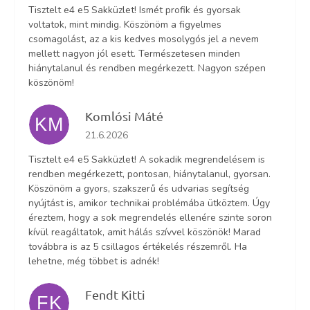
Tisztelt e4 e5 Sakküzlet! Ismét profik és gyorsak
voltatok, mint mindig. Köszönöm a figyelmes
csomagolást, az a kis kedves mosolygós jel a nevem
mellett nagyon jól esett. Természetesen minden
hiánytalanul és rendben megérkezett. Nagyon szépen
köszönöm!
Komlósi Máté
KM
Az áruház értékelése 5-ből 5 csillag.
21.6.2026
Tisztelt e4 e5 Sakküzlet! A sokadik megrendelésem is
rendben megérkezett, pontosan, hiánytalanul, gyorsan.
Köszönöm a gyors, szakszerű és udvarias segítség
nyújtást is, amikor technikai problémába ütköztem. Úgy
éreztem, hogy a sok megrendelés ellenére szinte soron
kívül reagáltatok, amit hálás szívvel köszönök! Marad
továbbra is az 5 csillagos értékelés részemről. Ha
lehetne, még többet is adnék!
Fendt Kitti
FK
Az áruház értékelése 5-ből 5 csillag.