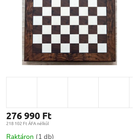
csillag.
276 990 Ft
218 102 Ft ÁFA nélkül
Egységár:
Raktáron
(1 db)