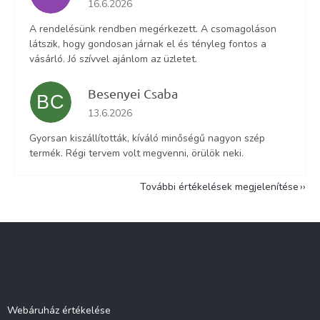
16.6.2026
A rendelésünk rendben megérkezett. A csomagoláson
látszik, hogy gondosan járnak el és tényleg fontos a
vásárló. Jó szívvel ajánlom az üzletet.
Besenyei Csaba
BC
Az áruház értékelése 5-ből 5 csillag.
13.6.2026
Gyorsan kiszállították, kíváló minőségű nagyon szép
termék. Régi tervem volt megvenni, örülök neki.
További értékelések megjelenítése
L
á
b
l
Információ
é
c
Webáruház értékelése