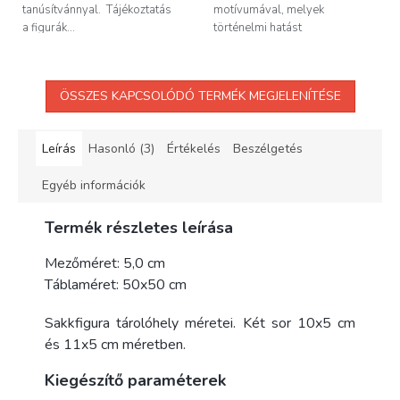
tanúsítvánnyal. Tájékoztatás
motívumával, melyek
a figurák...
történelmi hatást
kölcsönöznek...
ÖSSZES KAPCSOLÓDÓ TERMÉK MEGJELENÍTÉSE
Leírás
Hasonló (3)
Értékelés
Beszélgetés
Egyéb információk
Termék részletes leírása
Mezőméret: 5,0 cm
Táblaméret: 50x50 cm
Sakkfigura tárolóhely méretei. Két sor 10x5 cm
és 11x5 cm méretben.
Kiegészítő paraméterek