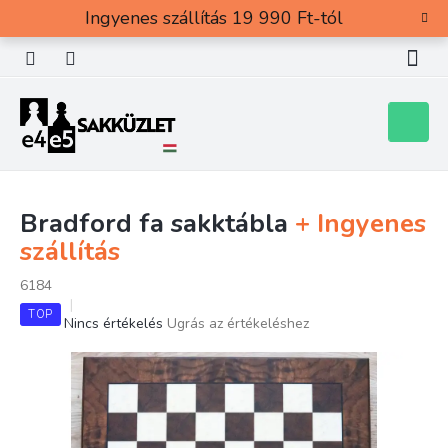
Ugrás
Ingyenes szállítás 19 990 Ft-tól
a
fő
tartalomhoz
Kosár
Bradford fa sakktábla
+ Ingyenes
szállítás
6184
TOP
A
Nincs értékelés
Ugrás az értékeléshez
termék
átlagos
értékelése
5-
ből
0,0