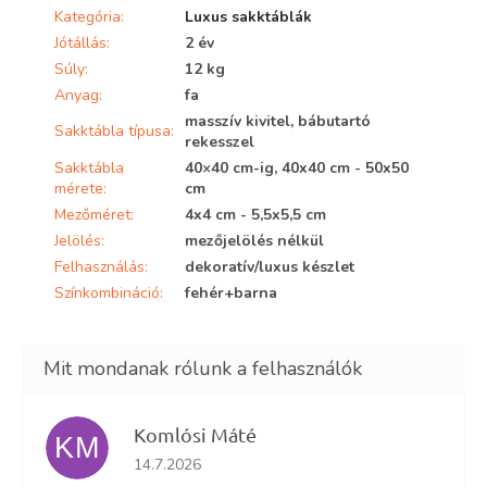
Kategória
:
Luxus sakktáblák
Jótállás
:
2 év
Súly
:
12 kg
Anyag
:
fa
masszív kivitel, bábutartó
Sakktábla típusa
:
rekesszel
Sakktábla
40×40 cm-ig, 40x40 cm - 50x50
mérete
:
cm
Mezőméret
:
4x4 cm - 5,5x5,5 cm
Jelölés
:
mezőjelölés nélkül
Felhasználás
:
dekoratív/luxus készlet
Színkombináció
:
fehér+barna
Komlósi Máté
KM
Az áruház értékelése 5-ből 5 csillag.
14.7.2026