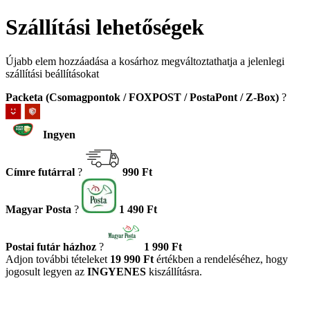
Szállítási lehetőségek
Újabb elem hozzáadása a kosárhoz megváltoztathatja a jelenlegi
szállítási beállításokat
Packeta (Csomagpontok / FOXPOST / PostaPont / Z-Box)
?
Ingyen
Címre futárral
?
990 Ft
Magyar Posta
?
1 490 Ft
Postai futár házhoz
?
1 990 Ft
Adjon további tételeket
19 990 Ft
értékben a rendeléséhez, hogy
jogosult legyen az
INGYENES
kiszállításra.