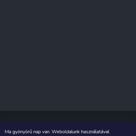
Ma gyönyörű nap van. Weboldalunk használatával
Copyright 2026
Sakküzlet
. Minden jog fenntartva.