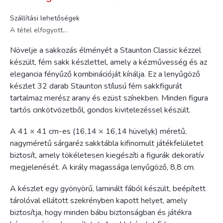
Szállítási lehetőségek
A tétel elfogyott…
Növelje a sakkozás élményét a Staunton Classic kézzel
készült, fém sakk készlettel, amely a kézművesség és az
elegancia fényűző kombinációját kínálja. Ez a lenyűgöző
készlet 32 darab Staunton stílusú fém sakkfigurát
tartalmaz merész arany és ezüst színekben. Minden figura
tartós cinkötvözetből, gondos kivitelezéssel készült.
A 41 × 41 cm-es (16,14 × 16,14 hüvelyk) méretű,
nagyméretű sárgaréz sakktábla kifinomult játékfelületet
biztosít, amely tökéletesen kiegészíti a figurák dekoratív
megjelenését. A király magassága lenyűgöző, 8,8 cm.
A készlet egy gyönyörű, laminált fából készült, beépített
tárolóval ellátott szekrényben kapott helyet, amely
biztosítja, hogy minden bábu biztonságban és játékra