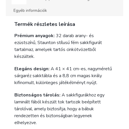
Egyéb információk
Termék részletes leírása
Prémium anyagok:
32 darab arany- és
ezüstszínű, Staunton stílusú fém sakkfigurát
tartalmaz, amelyek tartós cinkötvözetből
készültek.
Elegáns design:
A 41 × 41 cm-es, nagyméretű
sárgaréz sakktábla és a 8,8 cm magas király
kifinomult, különleges játékélményt nyújt.
Biztonságos tárolás:
A sakkfigurákhoz egy
laminált fából készült tok tartozik beépített
tárolóval, amely biztosítja, hogy a bábuk
rendezetten és biztonságban legyenek
elhelyezve.