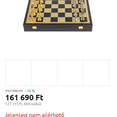
192 490 Ft
–16 %
161 690 Ft
127 315 Ft ÁFA nélkül
Egységár:
Jelenleg nem elérhető