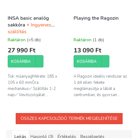
INSA basic analóg
Playing the Ragozin
sakkóra
+ Ingyenes
szállítás
Raktáron
(>5 db)
Raktáron
(1 db)
27 990 Ft
13 090 Ft
KOSÁRBA
KOSÁRBA
Tok: műanyagMérete: 185 x
A Ragozin ideális rendszer az
105 x 60 mmÓra:
1.d4 ellen: fekete
mechanikus✅ Szállítás 1-2
megtámasztja a lábát a
nap✅ Vevőszolgálat:...
centrumban, és gyorsan...
ÖSSZES KAPCSOLÓDÓ TERMÉK MEGJELENÍTÉSE
Leírás
Hasonló (3)
Értékelés
Beszélgetés