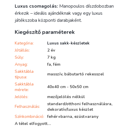
Luxus csomagolás:
Manopoulos díszdobozban
érkezik – ideális ajándéknak vagy egy luxus
játékszoba központi darabjaként.
Kiegészítő paraméterek
Kategória
:
Luxus sakk-készletek
Jótállás
:
2 év
Súly
:
7 kg
Anyag
:
fa, fém
Sakktábla
masszív, bábutartó rekesszel
típusa
:
Sakktábla
40x40 cm - 50x50 cm
mérete
:
Jelölés
:
mezőjelölés nélkül
standard/otthoni felhasználásra,
Felhasználás
:
dekoratív/luxus készlet
Színkombináció
:
fehér+barna, ezüst+arany
A tétel elfogyott…