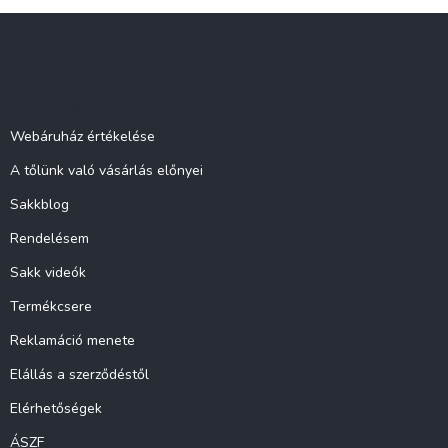
L
á
b
l
Információ
é
c
Webáruház értékelése
A tőlünk való vásárlás előnyei
Sakkblog
Rendelésem
Sakk videók
Termékcsere
Reklamáció menete
Elállás a szerződéstől
Elérhetőségek
ÁSZF