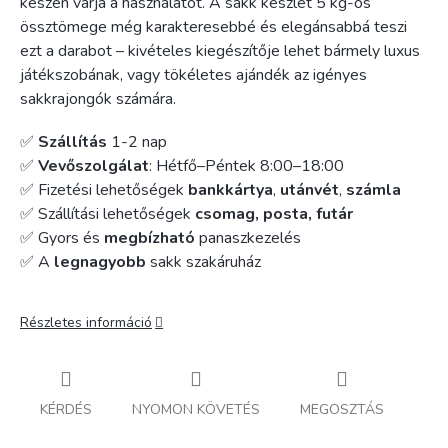
készen várja a használatot. A sakk készlet 5 kg-os
össztömege még karakteresebbé és elegánsabbá teszi
ezt a darabot – kivételes kiegészítője lehet bármely luxus
játékszobának, vagy tökéletes ajándék az igényes
sakkrajongók számára.
✅
Szállítás
1-2 nap
✅
Vevőszolgálat
: Hétfő–Péntek 8:00–18:00
✅ Fizetési lehetőségek
bankkártya
,
utánvét
,
számla
✅ Szállítási lehetőségek
csomag, posta, futár
✅ Gyors és
megbízható
panaszkezelés
✅ A
legnagyobb
sakk szakáruház
Részletes információ
KÉRDÉS
NYOMON KÖVETÉS
MEGOSZTÁS