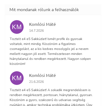
Komlósi Máté
KM
Az áruház értékelése 5-ből 5 csillag.
14.7.2026
Tisztelt e4 e5 Sakküzlet! Ismét profik és gyorsak
voltatok, mint mindig. Köszönöm a figyelmes
csomagolást, az a kis kedves mosolygós jel a nevem
mellett nagyon jól esett. Természetesen minden
hiánytalanul és rendben megérkezett. Nagyon szépen
köszönöm!
Komlósi Máté
KM
Az áruház értékelése 5-ből 5 csillag.
21.6.2026
Tisztelt e4 e5 Sakküzlet! A sokadik megrendelésem is
rendben megérkezett, pontosan, hiánytalanul, gyorsan.
Köszönöm a gyors, szakszerű és udvarias segítség
nyújtást is, amikor technikai problémába ütköztem. Úgy