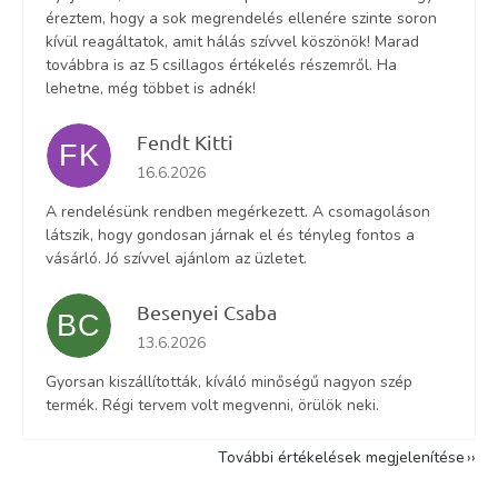
éreztem, hogy a sok megrendelés ellenére szinte soron
kívül reagáltatok, amit hálás szívvel köszönök! Marad
továbbra is az 5 csillagos értékelés részemről. Ha
lehetne, még többet is adnék!
Fendt Kitti
FK
Az áruház értékelése 5-ből 5 csillag.
16.6.2026
A rendelésünk rendben megérkezett. A csomagoláson
látszik, hogy gondosan járnak el és tényleg fontos a
vásárló. Jó szívvel ajánlom az üzletet.
Besenyei Csaba
BC
Az áruház értékelése 5-ből 5 csillag.
13.6.2026
Gyorsan kiszállították, kíváló minőségű nagyon szép
termék. Régi tervem volt megvenni, örülök neki.
További értékelések megjelenítése