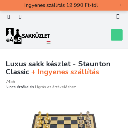
Ugrás
Ingyenes szállítás 19 990 Ft-tól
a
fő
tartalomhoz
Kosár
Luxus sakk készlet - Staunton
Classic
+ Ingyenes szállítás
7455
A
Nincs értékelés
Ugrás az értékeléshez
termék
átlagos
értékelése
5-
ből
0,0
csillag.