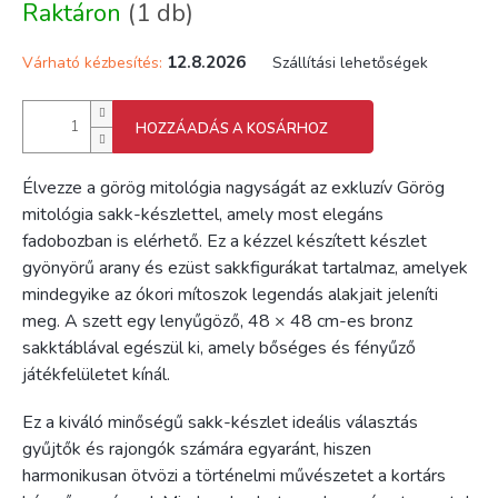
Raktáron
(1 db)
12.8.2026
Várható kézbesítés:
Szállítási lehetőségek
HOZZÁADÁS A KOSÁRHOZ
Élvezze a görög mitológia nagyságát az exkluzív Görög
mitológia sakk-készlettel, amely most elegáns
fadobozban is elérhető. Ez a kézzel készített készlet
gyönyörű arany és ezüst sakkfigurákat tartalmaz, amelyek
mindegyike az ókori mítoszok legendás alakjait jeleníti
meg. A szett egy lenyűgöző, 48 × 48 cm-es bronz
sakktáblával egészül ki, amely bőséges és fényűző
játékfelületet kínál.
Ez a kiváló minőségű sakk-készlet ideális választás
gyűjtők és rajongók számára egyaránt, hiszen
harmonikusan ötvözi a történelmi művészetet a kortárs