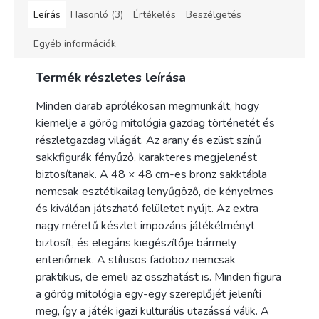
Leírás
Hasonló (3)
Értékelés
Beszélgetés
Egyéb információk
Termék részletes leírása
Minden darab aprólékosan megmunkált, hogy
kiemelje a görög mitológia gazdag történetét és
részletgazdag világát. Az arany és ezüst színű
sakkfigurák fényűző, karakteres megjelenést
biztosítanak. A 48 × 48 cm-es bronz sakktábla
nemcsak esztétikailag lenyűgöző, de kényelmes
és kiválóan játszható felületet nyújt. Az extra
nagy méretű készlet impozáns játékélményt
biztosít, és elegáns kiegészítője bármely
enteriőrnek. A stílusos fadoboz nemcsak
praktikus, de emeli az összhatást is. Minden figura
a görög mitológia egy-egy szereplőjét jeleníti
meg, így a játék igazi kulturális utazássá válik. A