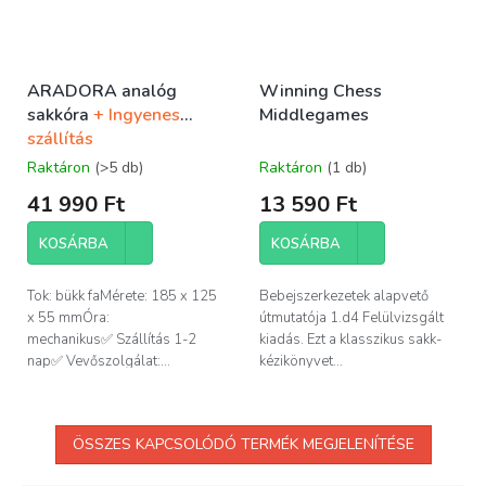
ARADORA analóg
Winning Chess
sakkóra
+ Ingyenes
Middlegames
szállítás
Raktáron
(>5 db)
Raktáron
(1 db)
41 990 Ft
13 590 Ft
KOSÁRBA
KOSÁRBA
Tok: bükk faMérete: 185 x 125
Bebejszerkezetek alapvető
x 55 mmÓra:
útmutatója 1.d4 Felülvizsgált
mechanikus✅ Szállítás 1-2
kiadás. Ezt a klasszikus sakk-
nap✅ Vevőszolgálat:...
kézikönyvet...
ÖSSZES KAPCSOLÓDÓ TERMÉK MEGJELENÍTÉSE