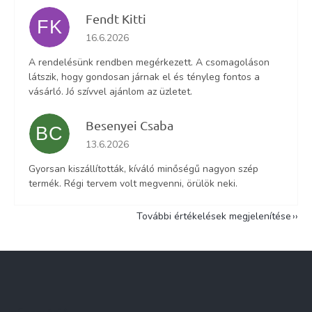
Fendt Kitti
FK
Az áruház értékelése 5-ből 5 csillag.
16.6.2026
A rendelésünk rendben megérkezett. A csomagoláson
látszik, hogy gondosan járnak el és tényleg fontos a
vásárló. Jó szívvel ajánlom az üzletet.
Besenyei Csaba
BC
Az áruház értékelése 5-ből 5 csillag.
13.6.2026
Gyorsan kiszállították, kíváló minőségű nagyon szép
termék. Régi tervem volt megvenni, örülök neki.
További értékelések megjelenítése
L
á
b
l