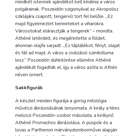
mindkét istennek ajándékot kell kínálnia a város
polgárainak. Poszeidón szigonyával az Akropolisz
sziklájára csapott, tengervíz tört fel belőle. „Ez
majd figyelmeztet benneteket a viharokra.
Városotokat elárasztják a tengerek” – mondta.
Athéné letérdelt, és megérintette a földet,
ahonnan olajfa sarjadt. „Ez táplálékot, fényt, olajat
és fát ad majd. A város a civilizáció szimbóluma
lesz.” Poszeidón dühkitörése ellenére Athéné
ajándékát fogadták el, így a város azóta is Athén
néven ismert.
Sakkfigurák
A készlet minden figurája a görög mitológia
művészi ábrázolásának lenyomata. A király a híres
meloszi Poszeidón-szobor másolata, a királynő
Athéné Promachos ábrázolása. A püspök és a
lovas a Parthenon márványdomborművei alapján