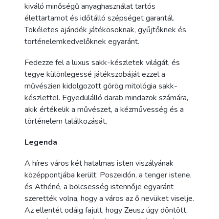
kiváló minőségű anyaghasználat tartós
élettartamot és időtálló szépséget garantál.
Tökéletes ajándék játékosoknak, gyűjtőknek és
történelemkedvelőknek egyaránt.
Fedezze fel a luxus sakk-készletek világát, és
tegye különlegessé játékszobáját ezzel a
művészien kidolgozott görög mitológia sakk-
készlettel. Egyedülálló darab mindazok számára,
akik értékelik a művészet, a kézművesség és a
történelem találkozását.
Legenda
A híres város két hatalmas isten viszályának
középpontjába került. Poszeidón, a tenger istene,
és Athéné, a bölcsesség istennője egyaránt
szerették volna, hogy a város az ő nevüket viselje.
Az ellentét odáig fajult, hogy Zeusz úgy döntött,