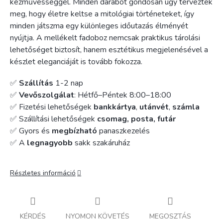
kézművességgel. Minden darabot gondosan úgy terveztek
meg, hogy életre keltse a mitológiai történeteket, így
minden játszma egy különleges időutazás élményét
nyújtja. A mellékelt fadoboz nemcsak praktikus tárolási
lehetőséget biztosít, hanem esztétikus megjelenésével a
készlet eleganciáját is tovább fokozza.
✅
Szállítás
1-2 nap
✅
Vevőszolgálat
: Hétfő–Péntek 8:00–18:00
✅ Fizetési lehetőségek
bankkártya
,
utánvét
,
számla
✅ Szállítási lehetőségek
csomag, posta, futár
✅ Gyors és
megbízható
panaszkezelés
✅ A
legnagyobb
sakk szakáruház
Részletes információ
KÉRDÉS
NYOMON KÖVETÉS
MEGOSZTÁS