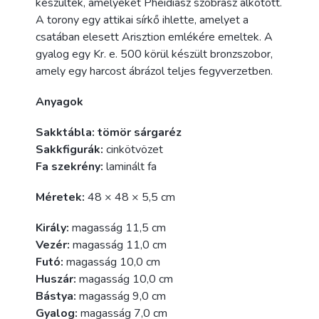
készültek, amelyeket Pheidiasz szobrász alkotott.
A torony egy attikai sírkő ihlette, amelyet a
csatában elesett Arisztion emlékére emeltek. A
gyalog egy Kr. e. 500 körül készült bronzszobor,
amely egy harcost ábrázol teljes fegyverzetben.
Anyagok
Sakktábla: tömör sárgaréz
Sakkfigurák:
cinkötvözet
Fa szekrény:
laminált fa
Méretek:
48 × 48 × 5,5 cm
Király:
magasság 11,5 cm
Vezér:
magasság 11,0 cm
Futó:
magasság 10,0 cm
Huszár:
magasság 10,0 cm
Bástya:
magasság 9,0 cm
Gyalog:
magasság 7,0 cm