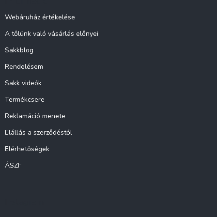
Információ
é
c
Webáruház értékelése
A tőlünk való vásárlás előnyei
Sakkblog
Rendelésem
Sakk videók
Termékcsere
Reklamáció menete
Elállás a szerződéstől
Elérhetőségek
ÁSZF
Instagram