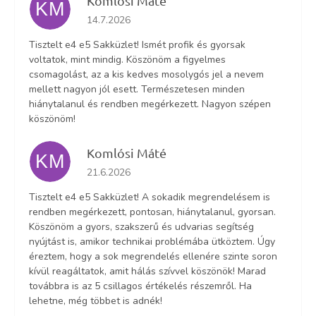
Komlósi Máté
KM
Az áruház értékelése 5-ből 5 csillag.
14.7.2026
Tisztelt e4 e5 Sakküzlet! Ismét profik és gyorsak
voltatok, mint mindig. Köszönöm a figyelmes
csomagolást, az a kis kedves mosolygós jel a nevem
mellett nagyon jól esett. Természetesen minden
hiánytalanul és rendben megérkezett. Nagyon szépen
köszönöm!
Komlósi Máté
KM
Az áruház értékelése 5-ből 5 csillag.
21.6.2026
Tisztelt e4 e5 Sakküzlet! A sokadik megrendelésem is
rendben megérkezett, pontosan, hiánytalanul, gyorsan.
Köszönöm a gyors, szakszerű és udvarias segítség
nyújtást is, amikor technikai problémába ütköztem. Úgy
éreztem, hogy a sok megrendelés ellenére szinte soron
kívül reagáltatok, amit hálás szívvel köszönök! Marad
továbbra is az 5 csillagos értékelés részemről. Ha
lehetne, még többet is adnék!