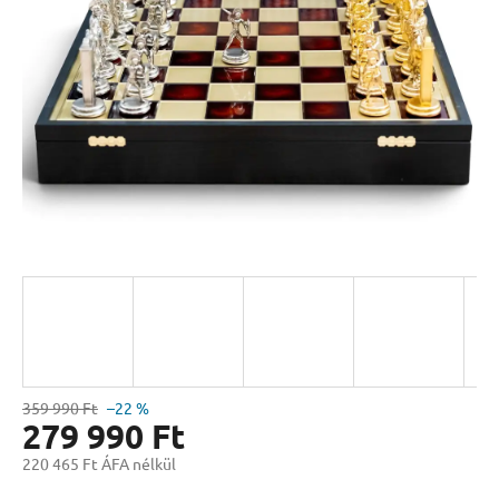
csillag.
359 990 Ft
–22 %
279 990 Ft
220 465 Ft ÁFA nélkül
Egységár: