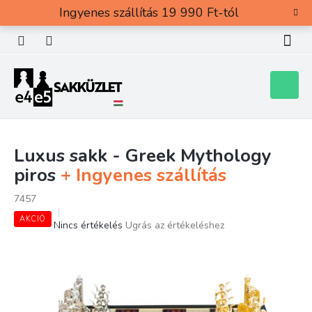
Ugrás
Ingyenes szállítás 19 990 Ft-tól
a
fő
tartalomhoz
Kosár
Luxus sakk - Greek Mythology
piros
+ Ingyenes szállítás
7457
AKCIÓ
A
Nincs értékelés
Ugrás az értékeléshez
termék
átlagos
értékelése
5-
ből
0,0