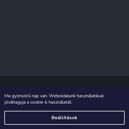
Ma gyönyörű nap van. Weboldalunk használatával
Copyright 2026
Sakküzlet
. Minden jog fenntartva.
jóváhagyja a cookie-k használatát.
Grafika és megvalósítás innen
Tomáš Hlad
&
Shoptetak.cz
.
Beállítások
Shoptet készítette