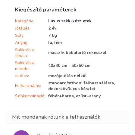
Kiegészítő paraméterek
Kategória
:
Luxus sakk-készletek
Jótállás
:
2 év
Súly
:
7 kg
Anyag
:
fa, fém
Sakktábla
masszív, bábutartó rekesszel
típusa
:
Sakktábla
40x40 cm - 50x50 cm
mérete
:
Jelölés
:
mezőjelölés nélkül
standard/otthoni felhasználásra,
Felhasználás
:
dekoratív/luxus készlet
Színkombináció
:
fehér+barna, ezüst+arany