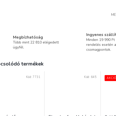
ME
Ingyenes szállí
Megbízhatóság
Minden 19 990 Ft f
Több mint 22 810 elégedett
rendelés esetén 
ügyfél.
csomagpontok.
csolódó termékek
Kód:
7731
Kód:
645
AKCI