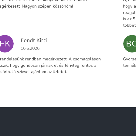
egérkezett. Nagyon szépen köszönöm!
hogy a
reagál
is az 
többet
Fendt Kitti
FK
B
Az áruház értékelése 5-ből 5 csillag.
16.6.2026
 rendelésünk rendben megérkezett. A csomagoláson
Gyorsa
tszik, hogy gondosan járnak el és tényleg fontos a
termék
sárló. Jó szívvel ajánlom az üzletet.
Információ
Instagram