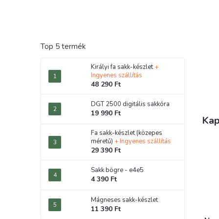
Top 5 termék
Királyi fa sakk-készlet
+
Ingyenes szállítás
48 290 Ft
DGT 2500 digitális sakkóra
19 990 Ft
Kap
Fa sakk-készlet (közepes
méretű)
+ Ingyenes szállítás
29 390 Ft
Sakk bögre - e4e5
4 390 Ft
Mágneses sakk-készlet
11 390 Ft