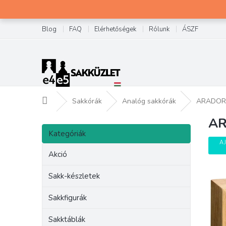
Ugrás
a
fő
Blog
FAQ
Elérhetőségek
Rólunk
ÁSZF
tartalomhoz
Kezdőlap
Sakkórák
Analóg sakkórák
ARADORA
AR
O
Kategóriák
l
Kategóriák
átugrása
d
A
a
Akció
l
s
Sakk-készletek
ó
p
Sakkfigurák
a
Sakktáblák
n