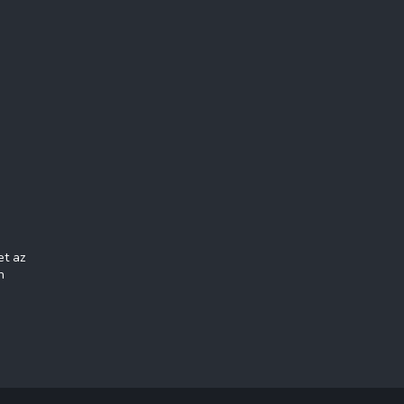
et az
n