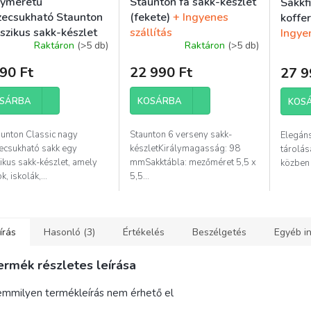
yméretű
Staunton fa sakk-készlet
Sakkfi
zecsukható Staunton
(fekete)
+ Ingyenes
koffe
szikus sakk-készlet
szállítás
Ingyen
Raktáron
(>5 db)
Raktáron
(>5 db)
A
termék
90 Ft
22 990 Ft
27 9
átlagos
értékelése
5-
SÁRBA
KOSÁRBA
KOS
ből
5,0
aunton Classic nagy
Staunton 6 verseny sakk-
Elegáns
csillag.
ecsukható sakk egy
készletKirálymagasság: 98
tárolás
ikus sakk-készlet, amely
mmSakktábla: mezőméret 5,5 x
közben 
k, iskolák,...
5,5...
írás
Hasonló (3)
Értékelés
Beszélgetés
Egyéb i
ermék részletes leírása
mmilyen termékleírás nem érhető el