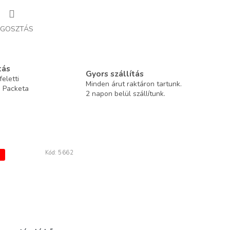
GOSZTÁS
tás
Gyors szállítás
eletti
Minden árut raktáron tartunk.
a Packeta
2 napon belül szállítunk.
Kód:
5662
Ó