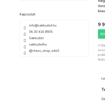
Nag
öss
klas
Kapcsolat
9 9
info
@
sakkuzlet.hu
06 30 416 8935
KO
Sakküzlet
sakkuzlethu
A St
össz
@chess_shop_e4e5
prakt
klubo
Le
T
Se