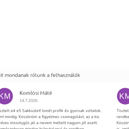
Komlósi Máté
KM
K
Az áruház értékelése 5-ből 5 csillag.
14.7.2026
sztelt e4 e5 Sakküzlet! Ismét profik és gyorsak voltatok,
Tiszte
nt mindig. Köszönöm a figyelmes csomagolást, az a kis
rendbe
dves mosolygós jel a nevem mellett nagyon jól esett.
Köszön
rmészetesen minden hiánytalanul és rendben
is, am