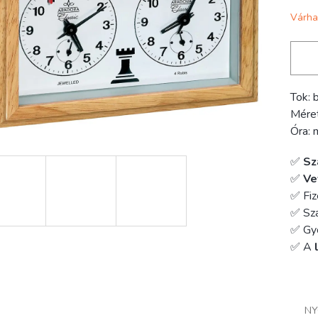
Várha
Tok: 
Mére
Óra: 
✅
Sz
✅
Ve
✅ Fiz
✅ Szá
✅ Gy
✅ A
NY