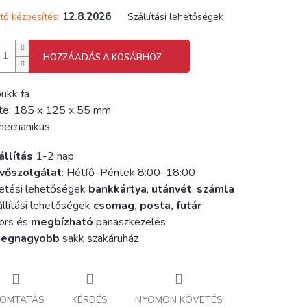
12.8.2026
tó kézbesítés:
Szállítási lehetőségek
HOZZÁADÁS A KOSÁRHOZ
bükk fa
te:
185 x 125 x 55 mm
mechanikus
állítás
1-2 nap
vőszolgálat
: Hétfő–Péntek 8:00–18:00
etési lehetőségek
bankkártya
,
utánvét
,
számla
llítási lehetőségek
csomag, posta, futár
ors és
megbízható
panaszkezelés
legnagyobb
sakk szakáruház
OMTATÁS
KÉRDÉS
NYOMON KÖVETÉS