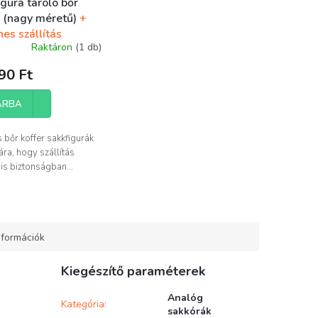
gura tároló bőr
r (nagy méretű)
+
es szállítás
Raktáron
(1 db)
90 Ft
ÁRBA
 bőr koffer sakkfigurák
ára, hogy szállítás
is biztonságban...
nformációk
Kiegészítő paraméterek
Analóg
Kategória
:
sakkórák