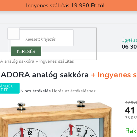
Ingyenes szállítás 19 990 Ft-tól
Ügyfélsz
06 30
KERESÉS
 analóg sakkóra
+ Ingyenes szállítás
ADORA analóg sakkóra
+ Ingyenes s
JÁNDÉK
TIPP
A
Nincs értékelés
Ugrás az értékeléshez
termék
átlagos
49 99
41
értékelése
5-
33 063
ből
0,0
Egység
Rak
csillag.