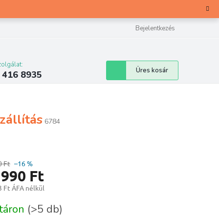
Bejelentkezés
olgálat:
Kosár
Üres kosár
 416 8935
zállítás
6784
0 Ft
–16 %
 990 Ft
 Ft ÁFA nélkül
ár:
táron
(>5 db)