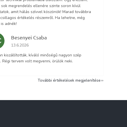
 sok megrendelés ellenére szinte soron kívül
tatok, amit hálás szívvel köszönök! Marad továbbra
5 csillagos értékelés részemről. Ha lehetne, még
 is adnék!
Besenyei Csaba
C
Az áruház értékelése 5-ből 5 csillag.
13.6.2026
n kiszállították, kíváló minőségű nagyon szép
. Régi tervem volt megvenni, örülök neki.
További értékelések megjelenítése