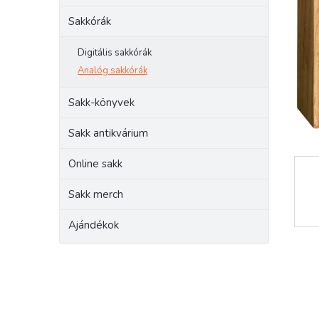
e
Sakkórák
l
Digitális sakkórák
Analóg sakkórák
Sakk-könyvek
Sakk antikvárium
Online sakk
Sakk merch
Ajándékok