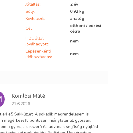
Jótállás
:
2 év
Súly
:
0.92 kg
Kivitelezés
:
analóg
otthoni / edzési
Cél
:
célra
FIDE által
nem
jóváhagyott
:
Lépésenkénti
nem
időhozzáadás
:
Komlósi Máté
M
Az áruház értékelése 5-ből 5 csillag.
21.6.2026
lt e4 e5 Sakküzlet! A sokadik megrendelésem is
n megérkezett, pontosan, hiánytalanul, gyorsan.
öm a gyors, szakszerű és udvarias segítség nyújtást
ikor technikai problémába ütköztem. Úgy éreztem,