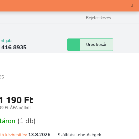
Bejelentkezés
olgálat:
Kosár
Üres kosár
 416 8935
95
1 190 Ft
99 Ft ÁFA nélkül
ár:
táron
(1 db)
13.8.2026
tó kézbesítés:
Szállítási lehetőségek