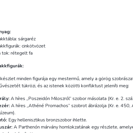
nyag:
kktábla: sárgaréz
kkfigurák: cinkötvözet
 tok: rétegelt fa
akkfigurák:
készlet minden figurája egy mestermű, amely a görög szobrásza
vészetét tükrözi, és az istenek közötti konfliktust jeleníti meg:
rály:
A híres „Poszeidón Miloszról” szobor másolata (Kr. e. 2. szá
ezér:
A híres „Athéné Promachos” szobrot ábrázolja (Kr. e. 450, 
úzeum).
utó:
Egy hellenisztikus bronzszobor ihlette.
uszár:
A Parthenón márvány homlokzatának egy részlete, amelye