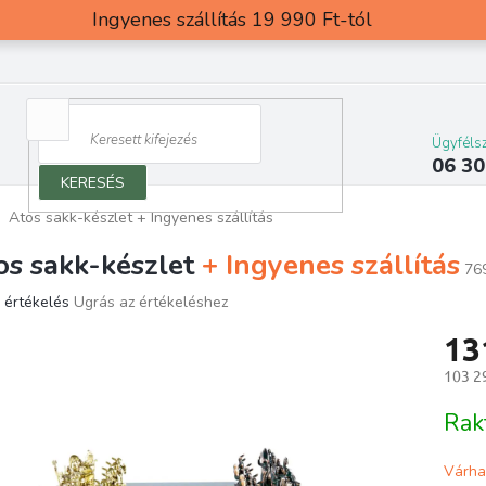
Ingyenes szállítás 19 990 Ft-tól
Ügyfélsz
06 30
KERESÉS
Atos sakk-készlet
+ Ingyenes szállítás
os sakk-készlet
+ Ingyenes szállítás
76
 értékelés
Ugrás az értékeléshez
ék
13
os
elése
103 2
Egység
Rak
g.
Várha