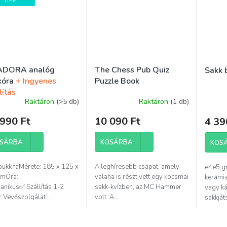
TIPP
DORA analóg
The Chess Pub Quiz
Sakk 
kóra
+ Ingyenes
Puzzle Book
lítás
Raktáron
(>5 db)
Raktáron
(1 db)
990 Ft
10 090 Ft
4 39
SÁRBA
KOSÁRBA
KOS
bükk faMérete: 185 x 125 x
A leghíresebb csapat, amely
e4e5 gr
mÓra:
valaha is részt vett egy kocsmai
kerámia
anikus✅ Szállítás 1-2
sakk-kvízben, az MC Hammer
vagy ká
Vevőszolgálat:...
volt. A...
sakkját