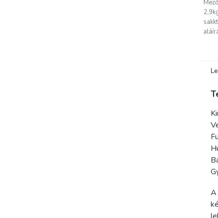
Mező
2,9k
sakkt
aláír
Le
T
Ki
Ve
Fu
Hu
B
G
A 
ké
le