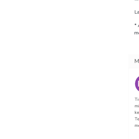
La
* 
me
Ti
mi
ke
Te
m