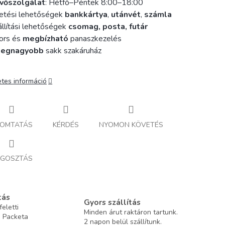
vőszolgálat
: Hétfő–Péntek 8:00–18:00
etési lehetőségek
bankkártya
,
utánvét
,
számla
llítási lehetőségek
csomag, posta, futár
ors és
megbízható
panaszkezelés
legnagyobb
sakk szakáruház
etes információ
OMTATÁS
KÉRDÉS
NYOMON KÖVETÉS
GOSZTÁS
tás
Gyors szállítás
eletti
Minden árut raktáron tartunk.
a Packeta
2 napon belül szállítunk.