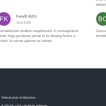
többet
Fendt Kitti
FK
B
Az áruház értékelése 5-ből 5 csillag.
16.6.2026
 rendelésünk rendben megérkezett. A csomagoláson
Gyorsa
tszik, hogy gondosan járnak el és tényleg fontos a
termék
sárló. Jó szívvel ajánlom az üzletet.
Információ
Instagram
Webáruház értékelése
A tőlünk való vásárlás előnyei