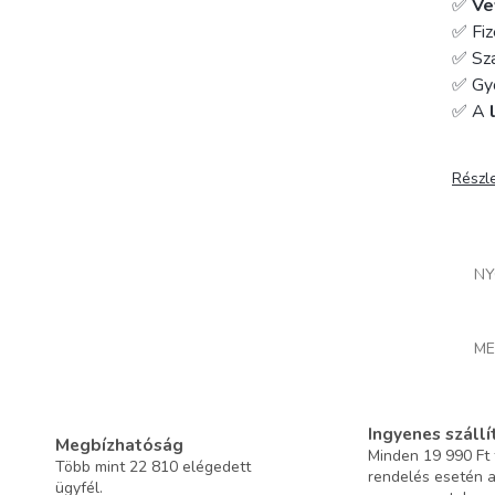
✅
Ve
✅ Fiz
✅ Szá
✅ Gy
✅ A
Részl
NY
ME
Ingyenes szállí
Megbízhatóság
Minden 19 990 Ft f
Több mint 22 810 elégedett
rendelés esetén 
ügyfél.