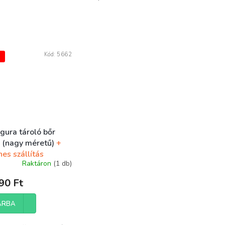
Kód:
5662
Ó
gura tároló bőr
r (nagy méretű)
+
es szállítás
Raktáron
(1 db)
90 Ft
ÁRBA