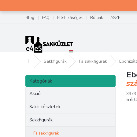
Ugrás
a
fő
Blog
FAQ
Elérhetőségek
Rólunk
ÁSZF
tartalomhoz
Kezdőlap
Sakkfigurák
Fa sakkfigurák
Ebonizál
Eb
O
Kategóriák
l
Kategóriák
szá
átugrása
d
a
Akció
3373
A
l
5 ért
term
s
Sakk-készletek
átlag
ó
érték
p
Sakkfigurák
5-
a
ből
n
Fa sakkfigurák
5,0