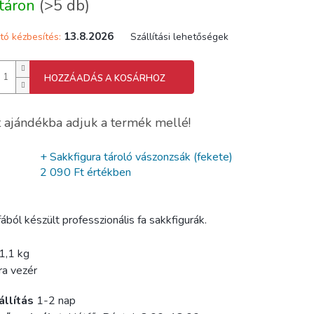
táron
(>5 db)
13.8.2026
tó kézbesítés:
Szállítási lehetőségek
HOZZÁADÁS A KOSÁRHOZ
 ajándékba adjuk a termék mellé!
+ Sakkfigura tároló vászonzsák (fekete)
2 090 Ft értékben
ából készült professzionális fa sakkfigurák.
 1,1 kg
ra vezér
állítás
1-2 nap