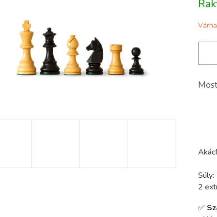
Rak
g.
Várha
Most
Akácf
Súly:
2 ext
✅
Sz