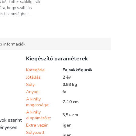
 bőr koffer sakkfigurák
ára, hogy szállítás
is biztonságban...
b információk
Kiegészítő paraméterek
Kategória
:
Fa sakkfigurák
Jótállás
:
2 év
Súly
:
0.88 kg
Anyag
:
fa
A király
7-10 cm
magassága
:
A király
3,5+ cm
alapámérője
:
ok szerint
Extra vezér
:
igen
eményeken
Súlyozott
igen