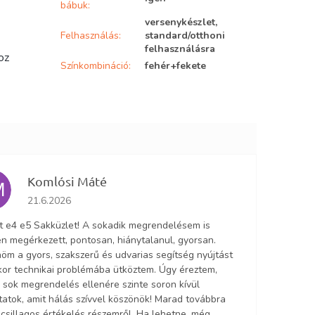
bábuk
:
versenykészlet,
Felhasználás
:
standard/otthoni
felhasználásra
oz
Színkombináció
:
fehér+fekete
Komlósi Máté
M
Az áruház értékelése 5-ből 5 csillag.
21.6.2026
lt e4 e5 Sakküzlet! A sokadik megrendelésem is
n megérkezett, pontosan, hiánytalanul, gyorsan.
öm a gyors, szakszerű és udvarias segítség nyújtást
ikor technikai problémába ütköztem. Úgy éreztem,
 sok megrendelés ellenére szinte soron kívül
tatok, amit hálás szívvel köszönök! Marad továbbra
5 csillagos értékelés részemről. Ha lehetne, még