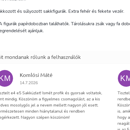
kkozott és súlyozott sakkfigurák. Extra fehér és fekete vezér.
A figurák papírdobozban találhatók. Tárolásukra zsák vagy fa dob
grendelését ajánljuk.
Komlósi Máté
KM
K
Az áruház értékelése 5-ből 5 csillag.
14.7.2026
sztelt e4 e5 Sakküzlet! Ismét profik és gyorsak voltatok,
Tiszte
nt mindig. Köszönöm a figyelmes csomagolást, az a kis
rendbe
dves mosolygós jel a nevem mellett nagyon jól esett.
Köszön
rmészetesen minden hiánytalanul és rendben
is, am
egérkezett. Nagyon szépen köszönöm!
hogy a
reagál
is az 