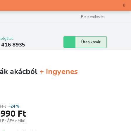
Bejelentkezés
olgálat:
Kosár
Üres kosár
 416 8935
ák akácból
+ Ingyenes
0 Ft
–24 %
 990 Ft
 Ft ÁFA nélkül
ár: