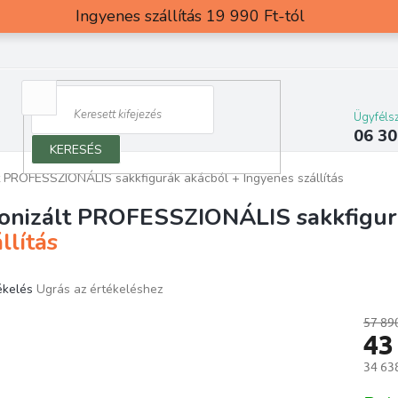
Ingyenes szállítás 19 990 Ft-tól
Ügyfélsz
06 30
KERESÉS
t PROFESSZIONÁLIS sakkfigurák akácból
+ Ingyenes szállítás
onizált PROFESSZIONÁLIS sakkfigur
llítás
ékelés
Ugrás az értékeléshez
ék
os
57 89
43
elése
34 638
Egység