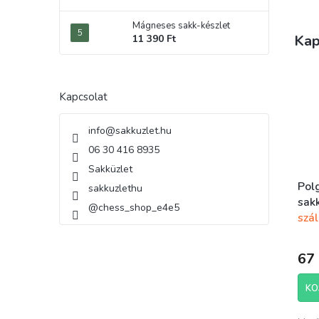
Mágneses sakk-készlet
Kap
11 390 Ft
Kapcsolat
info
@
sakkuzlet.hu
06 30 416 8935
Sakküzlet
Pol
sakkuzlethu
sak
@chess_shop_e4e5
szál
67 
KO