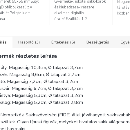
méret: 55x55 mmSúly:
Gyermekek, iskolai sakk-körök
Elegáns
csillag.
gDiófából készült.A
és klubedzések részére
tárolás
áblát Polgár Judit
alkalmas digitális
közben 
ása...
óra. ✅ Szállítás 1-2...
írás
Hasonló (3)
Értékelés (5)
Beszélgetés
Egyé
ermék részletes leírása
rály: Magasság 10,3cm, Ø talapzat 3,7cm
zér: Magasság 8,6cm, Ø talapzat 3,7cm
tó: Magasság 7,2cm, Ø talapzat 3,2cm
szár: Magasság 6,7cm, Ø talapzat 3,2cm
ástya: Magasság 5,3cm, Ø talapzat 3,2cm
yalog: Magasság 5,2cm, Ø talapzat 2,8cm
Nemzetközi Sakkszövetség (FIDE) által jóváhagyott sakkszabály
szültek. Olyan típusú figurák, melyeket hivatalos sakk világes
het használni.