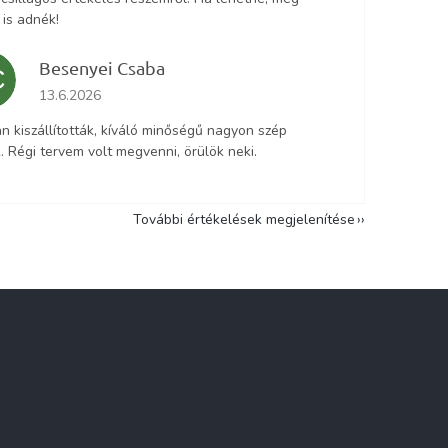
 is adnék!
Besenyei Csaba
C
Az áruház értékelése 5-ből 5 csillag.
13.6.2026
n kiszállították, kíváló minőségű nagyon szép
. Régi tervem volt megvenni, örülök neki.
További értékelések megjelenítése