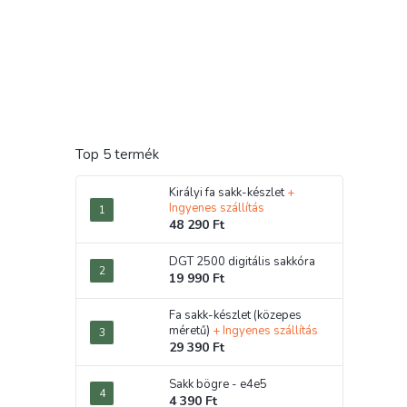
Top 5 termék
Királyi fa sakk-készlet
+
Ingyenes szállítás
48 290 Ft
DGT 2500 digitális sakkóra
19 990 Ft
Fa sakk-készlet (közepes
méretű)
+ Ingyenes szállítás
29 390 Ft
Sakk bögre - e4e5
4 390 Ft