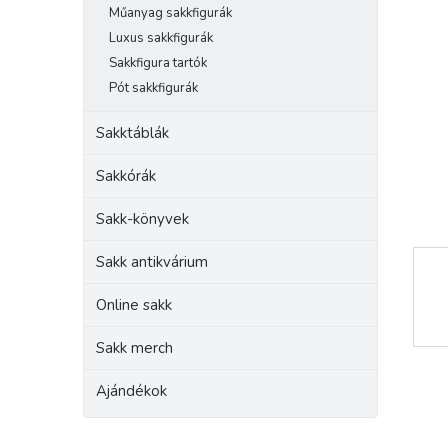
e
csilla
Műanyag sakkfigurák
l
Luxus sakkfigurák
Sakkfigura tartók
Pót sakkfigurák
Sakktáblák
Sakkórák
Sakk-könyvek
Sakk antikvárium
Online sakk
Sakk merch
Ajándékok