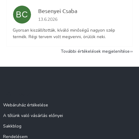
Besenyei Csaba
BC
Az áruház értékelése 5-ből 5 csillag.
13.6.2026
Gyorsan kiszállították, kíváló minőségű nagyon szép
termék. Régi tervem volt megvenni, örülök neki.
További értékelések megjelenítése
L
á
b
l
Információ
é
c
Webáruház értékelése
A tőlünk való vásárlás előnyei
Sakkblog
Rendelésem