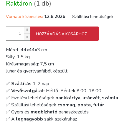
Raktáron
(1 db)
12.8.2026
Várható kézbesítés:
Szállítási lehetőségek
HOZZÁADÁS A KOSÁRHOZ
Méret: 44x44x3 cm
Súly: 1,5 kg
Királymagasság: 7,5 cm
Juhar és gyertyánfából készült.
✅
Szállítás
1-2 nap
✅
Vevőszolgálat
: Hétfő–Péntek 8:00–18:00
✅ Fizetési lehetőségek
bankkártya
,
utánvét
,
számla
✅ Szállítási lehetőségek
csomag, posta, futár
✅ Gyors és
megbízható
panaszkezelés
✅ A
legnagyobb
sakk szakáruház