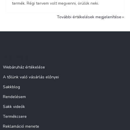
termék. Régi tervem volt megvenni, örülök neki.
További értékelések megjelenítése
L
á
b
l
Információ
é
c
Webáruház értékelése
A tőlünk való vásárlás előnyei
Sakkblog
Rendelésem
Sakk videók
Termékcsere
Reklamáció menete