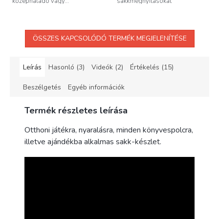
középhaladó vagy...
sakkmegnyitásokat
tartalmazza. Kiváló...
ÖSSZES KAPCSOLÓDÓ TERMÉK MEGJELENÍTÉSE
Leírás
Hasonló (3)
Videók (2)
Értékelés (15)
Beszélgetés
Egyéb információk
Termék részletes leírása
Otthoni játékra, nyaralásra, minden könyvespolcra,
illetve ajándékba alkalmas sakk-készlet.