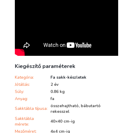
Kiegészítő paraméterek
Kategória
:
Fa sakk-készletek
Jótállás
:
2 év
Súly
:
0.86 kg
Anyag
:
fa
összehajtható, bábutartó
Sakktábla típusa
:
rekesszel
Sakktábla
40×40 cm-ig
mérete
:
Mezőméret
:
4x4 cm-ig