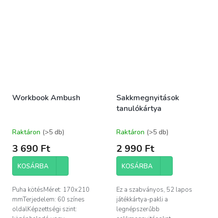
Workbook Ambush
Sakkmegnyitások
tanulókártya
Raktáron
(>5 db)
Raktáron
(>5 db)
3 690 Ft
2 990 Ft
KOSÁRBA
KOSÁRBA
Puha kötésMéret: 170x210
Ez a szabványos, 52 lapos
mmTerjedelem: 60 színes
játékkártya-pakli a
oldalKépzettségi szint:
legnépszerűbb