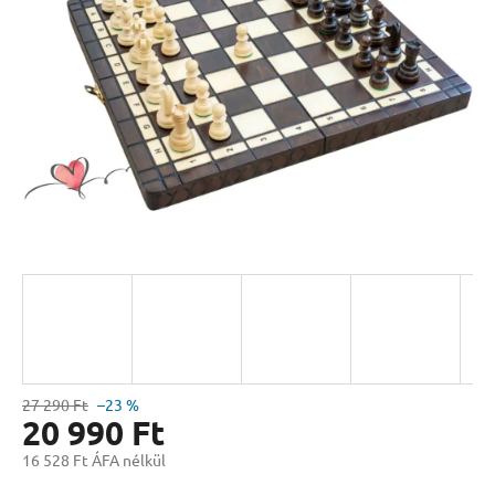
csillag.
27 290 Ft
–23 %
20 990 Ft
16 528 Ft ÁFA nélkül
Egységár: