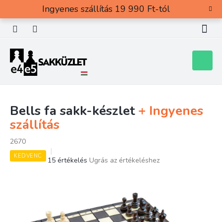
Ugrás
Ingyenes szállítás 19 990 Ft-tól
a
fő
tartalomhoz
Kosár
Bells fa sakk-készlet
+ Ingyenes
szállítás
2670
KEDVENC
A
15 értékelés
Ugrás az értékeléshez
termék
átlagos
értékelése
5-
ből
5,0