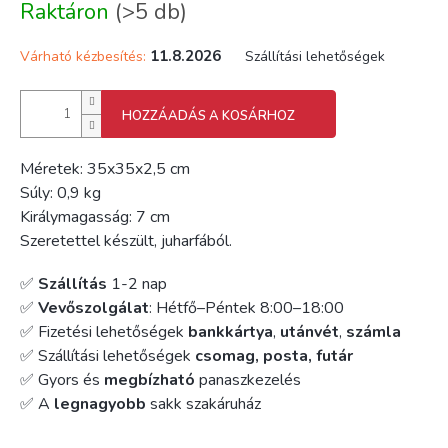
Raktáron
(>5 db)
11.8.2026
Várható kézbesítés:
Szállítási lehetőségek
HOZZÁADÁS A KOSÁRHOZ
Méretek: 35x35x2,5 cm
Súly: 0,9 kg
Királymagasság: 7 cm
Szeretettel készült, juharfából.
✅
Szállítás
1-2 nap
✅
Vevőszolgálat
: Hétfő–Péntek 8:00–18:00
✅ Fizetési lehetőségek
bankkártya
,
utánvét
,
számla
✅ Szállítási lehetőségek
csomag, posta, futár
✅ Gyors és
megbízható
panaszkezelés
✅ A
legnagyobb
sakk szakáruház