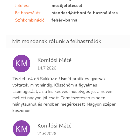
Jelölés
:
mezőjelöléssel
Felhasználás
:
standard/otthoni felhasználásra
Színkombináció
:
fehér+barna
Komlósi Máté
KM
Az áruház értékelése 5-ből 5 csillag.
14.7.2026
Tisztelt e4 e5 Sakküzlet! Ismét profik és gyorsak
voltatok, mint mindig. Köszönöm a figyelmes
csomagolást, az a kis kedves mosolygós jel a nevem
mellett nagyon jól esett. Természetesen minden
hiánytalanul és rendben megérkezett. Nagyon szépen
köszönöm!
Komlósi Máté
KM
Az áruház értékelése 5-ből 5 csillag.
21.6.2026