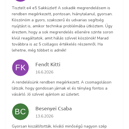
Tisztelt e4 e5 Sakküzlet! A sokadik megrendelésem is
rendben megérkezett, pontosan, hiánytalanul, gyorsan.
Köszönöm a gyors, szakszerű és udvarias segítség
nyújtást is, amikor technikai problémába ütköztem. Úgy
éreztem, hogy a sok megrendelés ellenére szinte soron
kívül reagáltatok, amit hálás szívvel köszönök! Marad
továbbra is az 5 csillagos értékelés részemről. Ha
lehetne, még többet is adnék!
Fendt Kitti
FK
Az áruház értékelése 5-ből 5 csillag.
16.6.2026
A rendelésünk rendben megérkezett. A csomagoláson
látszik, hogy gondosan járnak el és tényleg fontos a
vásárló. Jó szívvel ajánlom az üzletet.
Besenyei Csaba
BC
Az áruház értékelése 5-ből 5 csillag.
13.6.2026
Gyorsan kiszállították, kíváló minőségű nagyon szép