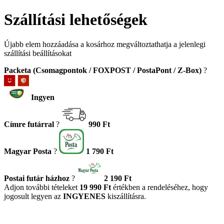
Szállítási lehetőségek
Újabb elem hozzáadása a kosárhoz megváltoztathatja a jelenlegi
szállítási beállításokat
Packeta (Csomagpontok / FOXPOST / PostaPont / Z-Box)
?
Ingyen
Címre futárral
?
990 Ft
Magyar Posta
?
1 790 Ft
Postai futár házhoz
?
2 190 Ft
Adjon további tételeket
19 990 Ft
értékben a rendeléséhez, hogy
jogosult legyen az
INGYENES
kiszállításra.