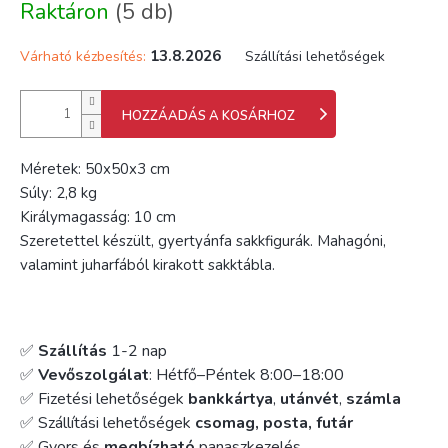
Raktáron
(5 db)
13.8.2026
Várható kézbesítés:
Szállítási lehetőségek
HOZZÁADÁS A KOSÁRHOZ
Méretek: 50x50x3 cm
Súly: 2,8 kg
Királymagasság: 10 cm
Szeretettel készült, gyertyánfa sakkfigurák. Mahagóni,
valamint juharfából kirakott sakktábla.
✅
Szállítás
1-2 nap
✅
Vevőszolgálat
: Hétfő–Péntek 8:00–18:00
✅ Fizetési lehetőségek
bankkártya
,
utánvét
,
számla
✅ Szállítási lehetőségek
csomag, posta, futár
✅ Gyors és
megbízható
panaszkezelés