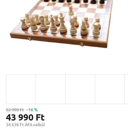
csillag.
52 990 Ft
–16 %
43 990 Ft
34 638 Ft ÁFA nélkül
Egységár: