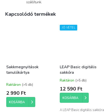
szállítunk.
Kapcsolódó termékek
JÓ VÉTEL
Sakkmegnyitások
LEAP Basic digitális
tanulókártya
sakkóra
Raktáron
(>5 db)
A
Raktáron
(>5 db)
termék
12 590 Ft
átlagos
2 990 Ft
értékelése
KOSÁRBA
5-
KOSÁRBA
ből
5,0
A LEAP Basic digitális sakkóra