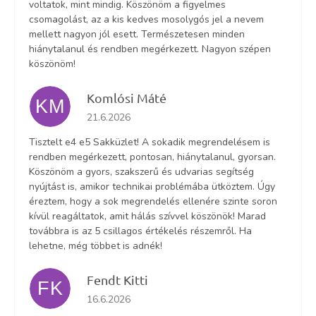
voltatok, mint mindig. Köszönöm a figyelmes
csomagolást, az a kis kedves mosolygós jel a nevem
mellett nagyon jól esett. Természetesen minden
hiánytalanul és rendben megérkezett. Nagyon szépen
köszönöm!
Komlósi Máté
KM
Az áruház értékelése 5-ből 5 csillag.
21.6.2026
Tisztelt e4 e5 Sakküzlet! A sokadik megrendelésem is
rendben megérkezett, pontosan, hiánytalanul, gyorsan.
Köszönöm a gyors, szakszerű és udvarias segítség
nyújtást is, amikor technikai problémába ütköztem. Úgy
éreztem, hogy a sok megrendelés ellenére szinte soron
kívül reagáltatok, amit hálás szívvel köszönök! Marad
továbbra is az 5 csillagos értékelés részemről. Ha
lehetne, még többet is adnék!
Fendt Kitti
FK
Az áruház értékelése 5-ből 5 csillag.
16.6.2026