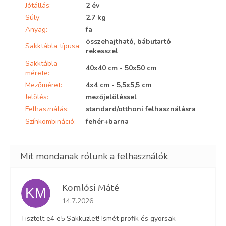
Jótállás
:
2 év
Súly
:
2.7 kg
Anyag
:
fa
összehajtható, bábutartó
Sakktábla típusa
:
rekesszel
Sakktábla
40x40 cm - 50x50 cm
mérete
:
Mezőméret
:
4x4 cm - 5,5x5,5 cm
Jelölés
:
mezőjelöléssel
Felhasználás
:
standard/otthoni felhasználásra
Színkombináció
:
fehér+barna
Komlósi Máté
KM
Az áruház értékelése 5-ből 5 csillag.
14.7.2026
Tisztelt e4 e5 Sakküzlet! Ismét profik és gyorsak