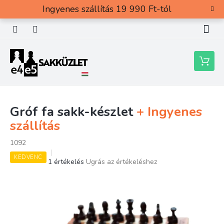
Ugrás
Ingyenes szállítás 19 990 Ft-tól
a
fő
tartalomhoz
Kosár
Gróf fa sakk-készlet
+ Ingyenes
szállítás
1092
KEDVENC
A
1 értékelés
Ugrás az értékeléshez
termék
átlagos
értékelése
5-
ből
4,0