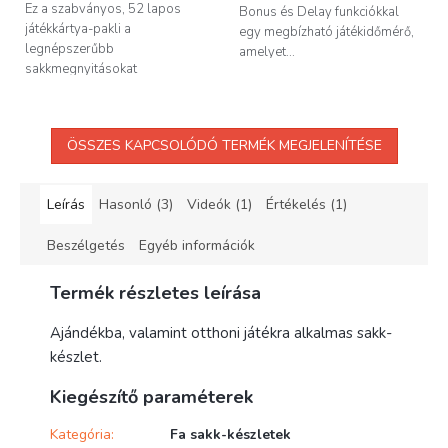
csillag.
Ez a szabványos, 52 lapos
Bonus és Delay funkciókkal
játékkártya-pakli a
egy megbízható játékidőmérő,
legnépszerűbb
amelyet...
sakkmegnyitásokat
tartalmazza. Kiváló...
ÖSSZES KAPCSOLÓDÓ TERMÉK MEGJELENÍTÉSE
Leírás
Hasonló (3)
Videók (1)
Értékelés (1)
Beszélgetés
Egyéb információk
Termék részletes leírása
Ajándékba, valamint otthoni játékra alkalmas sakk-
készlet.
Kiegészítő paraméterek
Kategória
:
Fa sakk-készletek