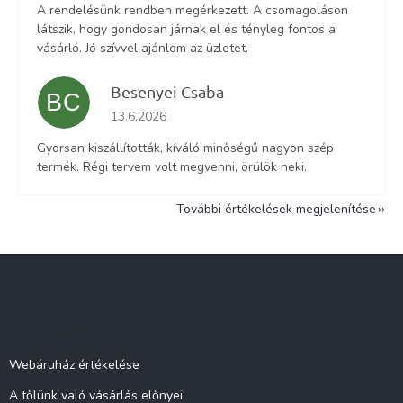
A rendelésünk rendben megérkezett. A csomagoláson
látszik, hogy gondosan járnak el és tényleg fontos a
vásárló. Jó szívvel ajánlom az üzletet.
Besenyei Csaba
BC
Az áruház értékelése 5-ből 5 csillag.
13.6.2026
Gyorsan kiszállították, kíváló minőségű nagyon szép
termék. Régi tervem volt megvenni, örülök neki.
További értékelések megjelenítése
L
á
b
l
Információ
é
c
Webáruház értékelése
A tőlünk való vásárlás előnyei