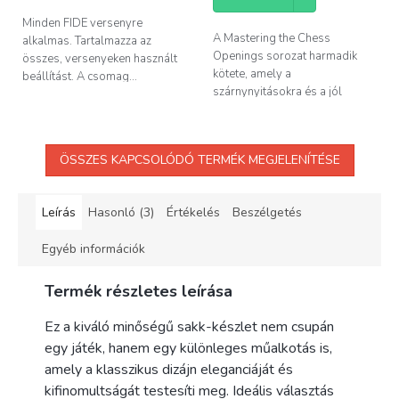
ből
5,0
Minden FIDE versenyre
csillag.
A Mastering the Chess
alkalmas. Tartalmazza az
Openings sorozat harmadik
összes, versenyeken használt
kötete, amely a
beállítást. A csomag...
szárnynyitásokra és a jól
ismert...
ÖSSZES KAPCSOLÓDÓ TERMÉK MEGJELENÍTÉSE
Leírás
Hasonló (3)
Értékelés
Beszélgetés
Egyéb információk
Termék részletes leírása
Ez a kiváló minőségű sakk-készlet nem csupán
egy játék, hanem egy különleges műalkotás is,
amely a klasszikus dizájn eleganciáját és
kifinomultságát testesíti meg. Ideális választás