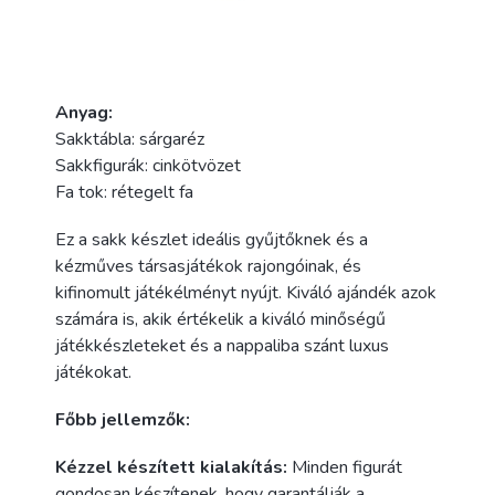
Anyag:
Sakktábla: sárgaréz
Sakkfigurák: cinkötvözet
Fa tok: rétegelt fa
Ez a sakk készlet ideális gyűjtőknek és a
kézműves társasjátékok rajongóinak, és
kifinomult játékélményt nyújt. Kiváló ajándék azok
számára is, akik értékelik a kiváló minőségű
játékkészleteket és a nappaliba szánt luxus
játékokat.
Főbb jellemzők:
Kézzel készített kialakítás:
Minden figurát
gondosan készítenek, hogy garantálják a