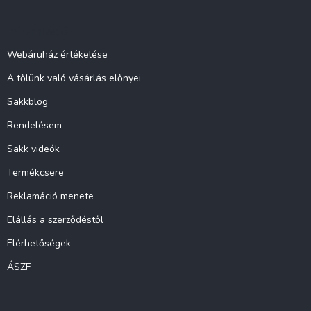
b
l
Információ
é
c
Webáruház értékelése
A tőlünk való vásárlás előnyei
Sakkblog
Rendelésem
Sakk videók
Termékcsere
Reklamáció menete
Elállás a szerződéstől
Elérhetőségek
ÁSZF