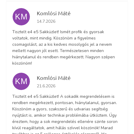
Komlósi Máté
KM
Az áruház értékelése 5-ből 5 csillag.
14.7.2026
Tisztelt e4 e5 Sakküzlet! Ismét profik és gyorsak
voltatok, mint mindig. Köszönöm a figyelmes
csomagolást, az a kis kedves mosolygós jel a nevem
mellett nagyon jól esett. Természetesen minden
hiánytalanul és rendben megérkezett. Nagyon szépen
köszönöm!
Komlósi Máté
KM
Az áruház értékelése 5-ből 5 csillag.
21.6.2026
Tisztelt e4 e5 Sakküzlet! A sokadik megrendelésem is
rendben megérkezett, pontosan, hiánytalanul, gyorsan.
Köszönöm a gyors, szakszerű és udvarias segítség
nyújtást is, amikor technikai problémába ütköztem. Úgy
éreztem, hogy a sok megrendelés ellenére szinte soron
kívül reagáltatok, amit hálás szívvel köszönök! Marad