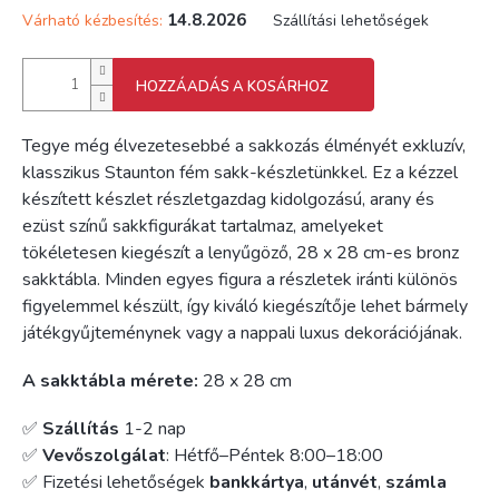
14.8.2026
Várható kézbesítés:
Szállítási lehetőségek
HOZZÁADÁS A KOSÁRHOZ
Tegye még élvezetesebbé a sakkozás élményét exkluzív,
klasszikus Staunton fém sakk-készletünkkel. Ez a kézzel
készített készlet részletgazdag kidolgozású, arany és
ezüst színű sakkfigurákat tartalmaz, amelyeket
tökéletesen kiegészít a lenyűgöző, 28 x 28 cm-es bronz
sakktábla. Minden egyes figura a részletek iránti különös
figyelemmel készült, így kiváló kiegészítője lehet bármely
játékgyűjteménynek vagy a nappali luxus dekorációjának.
A sakktábla mérete:
28 x 28 cm
✅
Szállítás
1-2 nap
✅
Vevőszolgálat
: Hétfő–Péntek 8:00–18:00
✅ Fizetési lehetőségek
bankkártya
,
utánvét
,
számla