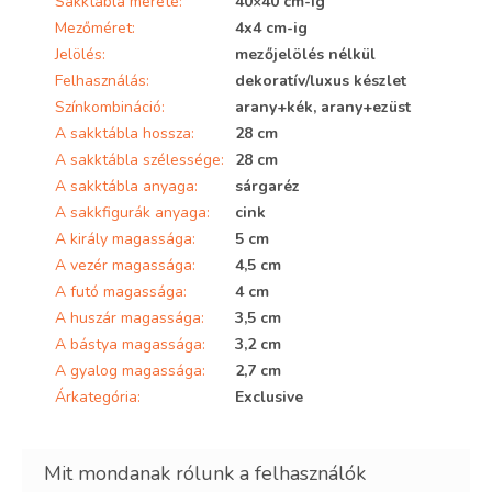
Sakktábla mérete
:
40×40 cm-ig
Mezőméret
:
4x4 cm-ig
Jelölés
:
mezőjelölés nélkül
Felhasználás
:
dekoratív/luxus készlet
Színkombináció
:
arany+kék, arany+ezüst
A sakktábla hossza
:
28 cm
A sakktábla szélessége
:
28 cm
A sakktábla anyaga
:
sárgaréz
A sakkfigurák anyaga
:
cink
A király magassága
:
5 cm
A vezér magassága
:
4,5 cm
A futó magassága
:
4 cm
A huszár magassága
:
3,5 cm
A bástya magassága
:
3,2 cm
A gyalog magassága
:
2,7 cm
Árkategória
:
Exclusive