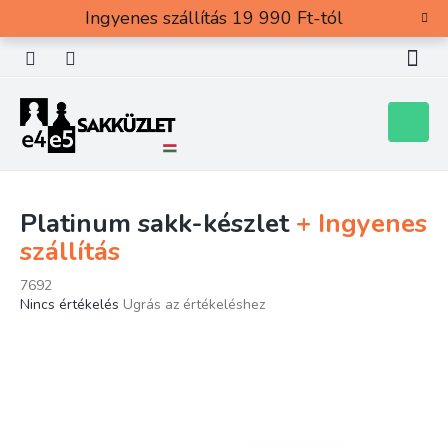
Ugrás
Ingyenes szállítás 19 990 Ft-tól
a
fő
tartalomhoz
Kosár
Platinum sakk-készlet
+ Ingyenes
szállítás
7692
A
Nincs értékelés
Ugrás az értékeléshez
termék
átlagos
értékelése
5-
ből
0,0
csillag.