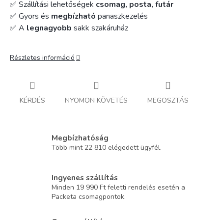
✅ Szállítási lehetőségek
csomag, posta, futár
✅ Gyors és
megbízható
panaszkezelés
✅ A
legnagyobb
sakk szakáruház
Részletes információ
KÉRDÉS
NYOMON KÖVETÉS
MEGOSZTÁS
Megbízhatóság
Több mint 22 810 elégedett ügyfél.
Ingyenes szállítás
Minden 19 990 Ft feletti rendelés esetén a
Packeta csomagpontok.