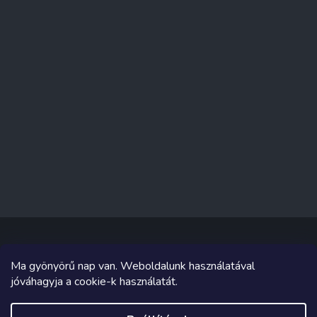
Ma gyönyörű nap van. Weboldalunk használatával
Copyright 2026
Sakküzlet
. Minden jog fenntartva.
jóváhagyja a cookie-k használatát.
Grafika és megvalósítás innen
Tomáš Hlad
&
Shoptetak.cz
.