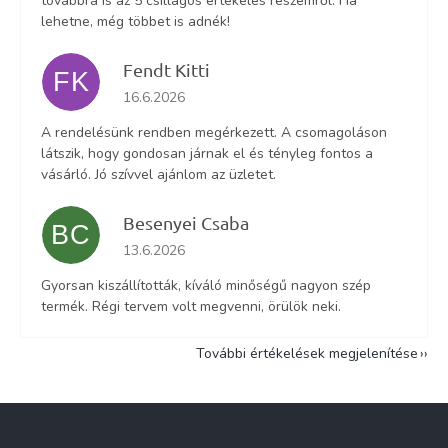
továbbra is az 5 csillagos értékelés részemről. Ha
lehetne, még többet is adnék!
Fendt Kitti
FK
Az áruház értékelése 5-ből 5 csillag.
16.6.2026
A rendelésünk rendben megérkezett. A csomagoláson
látszik, hogy gondosan járnak el és tényleg fontos a
vásárló. Jó szívvel ajánlom az üzletet.
Besenyei Csaba
BC
Az áruház értékelése 5-ből 5 csillag.
13.6.2026
Gyorsan kiszállították, kíváló minőségű nagyon szép
termék. Régi tervem volt megvenni, örülök neki.
További értékelések megjelenítése
L
á