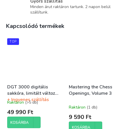
Gyors szállítás
Minden árut raktáron tartunk. 2 napon belül
szállítunk.
Kapcsolódó termékek
TOP
DGT 3000 digitális
Mastering the Chess
sakkóra, limitált változat
Openings, Volume 3
+ Ingyenes szállítás
Raktáron
(>5 db)
A
Raktáron
(1 db)
termék
49 990 Ft
átlagos
9 590 Ft
értékelése
KOSÁRBA
5-
KOSÁRBA