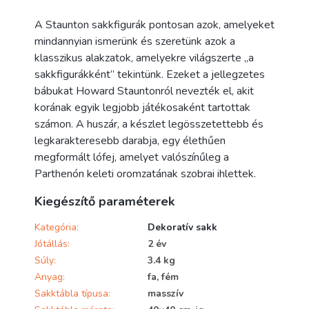
A Staunton sakkfigurák pontosan azok, amelyeket
mindannyian ismerünk és szeretünk azok a
klasszikus alakzatok, amelyekre világszerte „a
sakkfigurákként” tekintünk. Ezeket a jellegzetes
bábukat Howard Stauntonról nevezték el, akit
korának egyik legjobb játékosaként tartottak
számon. A huszár, a készlet legösszetettebb és
legkarakteresebb darabja, egy élethűen
megformált lófej, amelyet valószínűleg a
Parthenón keleti oromzatának szobrai ihlettek.
Kiegészítő paraméterek
Kategória
:
Dekoratív sakk
Jótállás
:
2 év
Súly
:
3.4 kg
Anyag
:
fa, fém
Sakktábla típusa
:
masszív