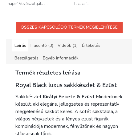
nap✅ Vevőszolgálat:...
Tactics”...
ÖSSZES KAPCSOLÓDÓ TERMÉK MEGJELENÍTÉSE
Leírás
Hasonló (3)
Videók (1)
Értékelés
Beszélgetés
Egyéb információk
Termék részletes leírása
Royal Black luxus sakkkészlet & Ezüst
Sakkkészlet
Királyi Fekete & Ezüst
Mindenkinek
készült, aki elegáns, jellegzetes és reprezentatív
megjelenésű sakkot keres. A sötét sakktábla, a
világos négyzetek és a fényes ezüst figurák
kombinációja modernnek, fényűzőnek és nagyon
stílusosnak tűnik.