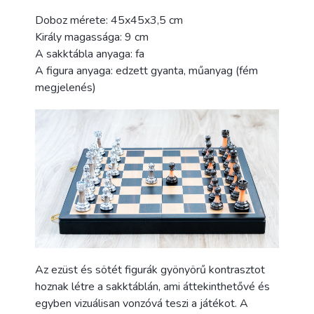
Doboz mérete: 45x45x3,5 cm
Király magassága: 9 cm
A sakktábla anyaga: fa
A figura anyaga: edzett gyanta, műanyag (fém
megjelenés)
Az ezüst és sötét figurák gyönyörű kontrasztot
hoznak létre a sakktáblán, ami áttekinthetővé és
egyben vizuálisan vonzóvá teszi a játékot. A