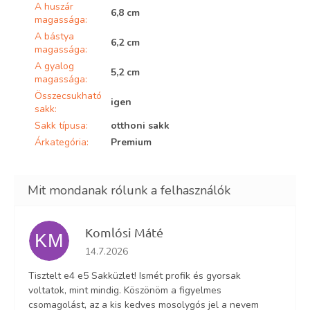
A huszár
6,8 cm
magassága
:
A bástya
6,2 cm
magassága
:
A gyalog
5,2 cm
magassága
:
Összecsukható
igen
sakk
:
Sakk típusa
:
otthoni sakk
Árkategória
:
Premium
Komlósi Máté
KM
Az áruház értékelése 5-ből 5 csillag.
14.7.2026
Tisztelt e4 e5 Sakküzlet! Ismét profik és gyorsak
voltatok, mint mindig. Köszönöm a figyelmes
csomagolást, az a kis kedves mosolygós jel a nevem