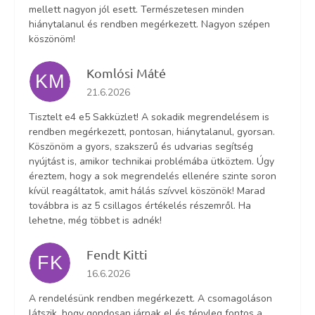
mellett nagyon jól esett. Természetesen minden
hiánytalanul és rendben megérkezett. Nagyon szépen
köszönöm!
Komlósi Máté
KM
Az áruház értékelése 5-ből 5 csillag.
21.6.2026
Tisztelt e4 e5 Sakküzlet! A sokadik megrendelésem is
rendben megérkezett, pontosan, hiánytalanul, gyorsan.
Köszönöm a gyors, szakszerű és udvarias segítség
nyújtást is, amikor technikai problémába ütköztem. Úgy
éreztem, hogy a sok megrendelés ellenére szinte soron
kívül reagáltatok, amit hálás szívvel köszönök! Marad
továbbra is az 5 csillagos értékelés részemről. Ha
lehetne, még többet is adnék!
Fendt Kitti
FK
Az áruház értékelése 5-ből 5 csillag.
16.6.2026
A rendelésünk rendben megérkezett. A csomagoláson
látszik, hogy gondosan járnak el és tényleg fontos a