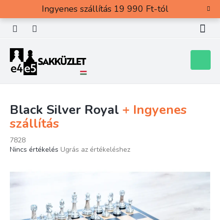
Ugrás
Ingyenes szállítás 19 990 Ft-tól
a
fő
tartalomhoz
Kosár
Black Silver Royal
+ Ingyenes
szállítás
7828
A
Nincs értékelés
Ugrás az értékeléshez
termék
átlagos
értékelése
5-
ből
0,0
csillag.