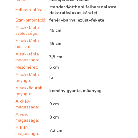
standard/otthoni felhasználásra,
Felhasználás
:
dekoratív/luxus készlet
Színkombináció
:
fehér+barna, ezüst+fekete
A sakktábla
45 cm
szélessége
:
A sakktábla
45 cm
hossza
:
A sakktábla
3,5 cm
magassága
:
Mezőméret
:
5 cm
A sakktábla
fa
anyaga
:
A sakkfigurák
kemény gyanta, műanyag
anyaga
:
A király
9 cm
magassága
:
A vezér
8 cm
magassága
:
A futó
7,2 cm
magassága
: