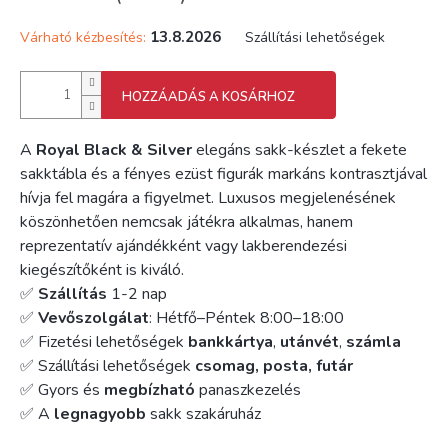
13.8.2026
Várható kézbesítés:
Szállítási lehetőségek
HOZZÁADÁS A KOSÁRHOZ
A
Royal Black & Silver
elegáns sakk-készlet a fekete
sakktábla és a fényes ezüst figurák markáns kontrasztjával
hívja fel magára a figyelmet. Luxusos megjelenésének
köszönhetően nemcsak játékra alkalmas, hanem
reprezentatív ajándékként vagy lakberendezési
kiegészítőként is kiváló.
✅
Szállítás
1-2 nap
✅
Vevőszolgálat
: Hétfő–Péntek 8:00–18:00
✅ Fizetési lehetőségek
bankkártya
,
utánvét
,
számla
✅ Szállítási lehetőségek
csomag, posta, futár
✅ Gyors és
megbízható
panaszkezelés
✅ A
legnagyobb
sakk szakáruház