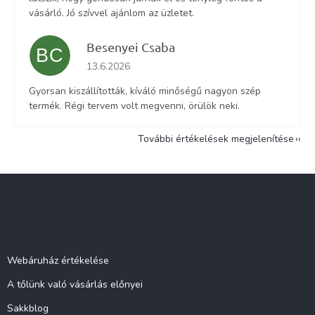
vásárló. Jó szívvel ajánlom az üzletet.
Besenyei Csaba
BC
Az áruház értékelése 5-ből 5 csillag.
13.6.2026
Gyorsan kiszállították, kíváló minőségű nagyon szép
termék. Régi tervem volt megvenni, örülök neki.
További értékelések megjelenítése
L
á
b
l
Információ
é
c
Webáruház értékelése
A tőlünk való vásárlás előnyei
Sakkblog