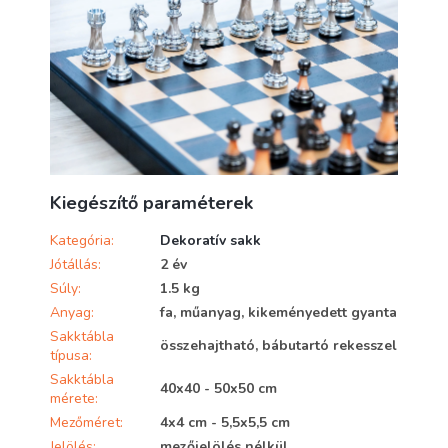
Kiegészítő paraméterek
Kategória
:
Dekoratív sakk
Jótállás
:
2 év
Súly
:
1.5 kg
Anyag
:
fa, műanyag, kikeményedett gyanta
Sakktábla
összehajtható, bábutartó rekesszel
típusa
:
Sakktábla
40x40 - 50x50 cm
mérete
:
Mezőméret
:
4x4 cm - 5,5x5,5 cm
Jelölés
:
mezőjelölés nélkül