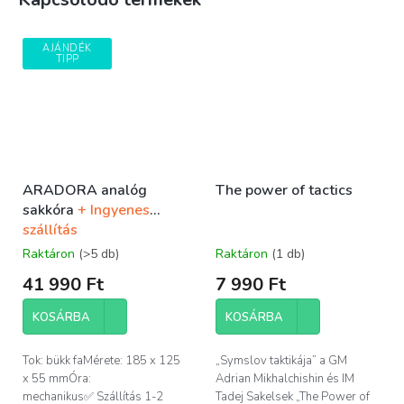
AJÁNDÉK
TIPP
ARADORA analóg
The power of tactics
sakkóra
+ Ingyenes
szállítás
Raktáron
(>5 db)
Raktáron
(1 db)
41 990 Ft
7 990 Ft
KOSÁRBA
KOSÁRBA
Tok: bükk faMérete: 185 x 125
„Symslov taktikája” a GM
x 55 mmÓra:
Adrian Mikhalchishin és IM
mechanikus✅ Szállítás 1-2
Tadej Sakelsek „The Power of