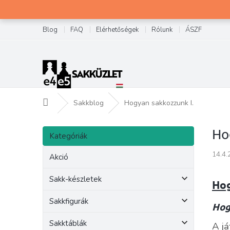
Ugrás
a
fő
Blog
FAQ
Elérhetőségek
Rólunk
ÁSZF
tartalomhoz
Kezdőlap
Sakkblog
Hogyan sakkozzunk I.
O
Kategóriák
Ho
l
Kategóriák
átugrása
d
14.4.
a
Akció
l
s
Sakk-készletek
Hog
ó
p
Sakkfigurák
Hog
a
Sakktáblák
n
A já