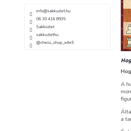
info
@
sakkuzlet.hu
06 30 416 8935
Sakküzlet
sakkuzlethu
@chess_shop_e4e5
Hog
Hog
A hu
mon
figu
Álta
a ta