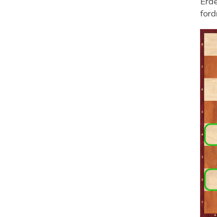
Érde
ford