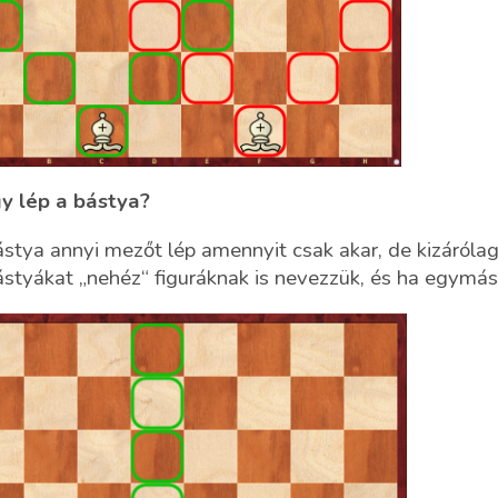
y lép a bástya?
stya annyi mezőt lép amennyit csak akar, de kizárólag 
styákat „nehéz“ figuráknak is nevezzük, és ha egymást