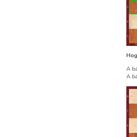
Hog
A bá
A bá