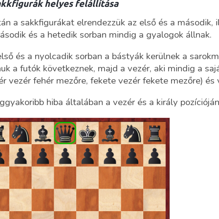
kkfigurák helyes felállítása
án a sakkfigurákat elrendezzük az első és a második, il
sodik és a hetedik sorban mindig a gyalogok állnak.
lső és a nyolcadik sorban a bástyák kerülnek a sarokm
uk a futók következnek, majd a vezér, aki mindig a sa
ér vezér fehér mezőre, fekete vezér fekete mezőre) és v
ggyakoribb hiba általában a vezér és a király pozícióján