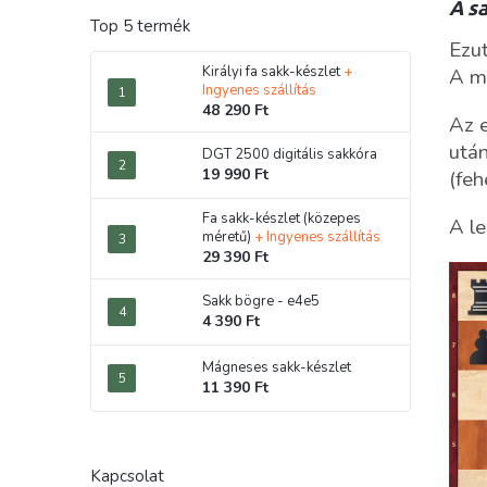
A sa
Top 5 termék
Ezut
Királyi fa sakk-készlet
+
A má
Ingyenes szállítás
48 290 Ft
Az e
után
DGT 2500 digitális sakkóra
19 990 Ft
(feh
Fa sakk-készlet (közepes
A le
méretű)
+ Ingyenes szállítás
29 390 Ft
Sakk bögre - e4e5
4 390 Ft
Mágneses sakk-készlet
11 390 Ft
Kapcsolat