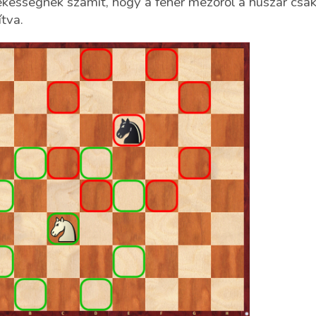
kességnek számít, hogy a fehér mezőről a huszár csak
ítva.