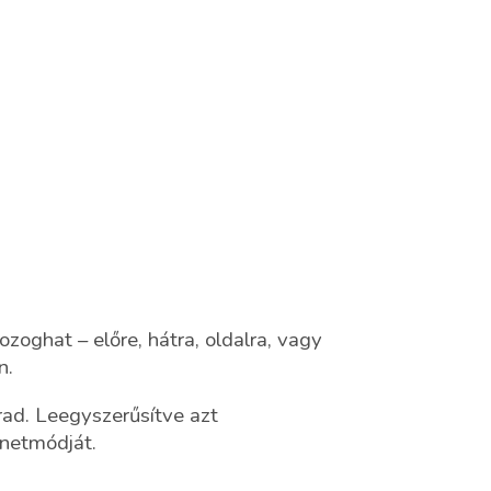
zoghat – előre, hátra, oldalra, vagy
n.
rad. Leegyszerűsítve azt
enetmódját.