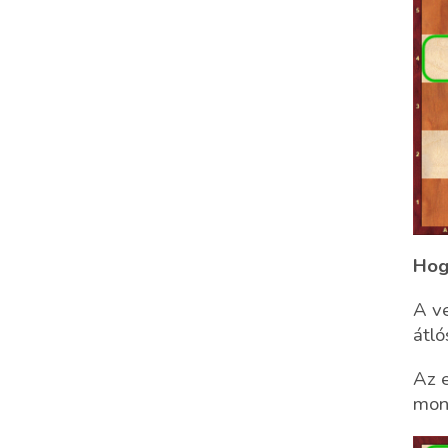
Hog
A ve
átló
Az e
mond