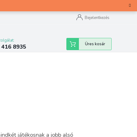
Bejelentkezés
olgálat:
Kosár
Üres kosár
 416 8935
indkét játékosnak a jobb alsó