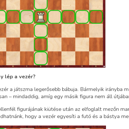
y lép a vezér?
zér a játszma legerősebb bábuja. Bármelyik irányba mo
san – mindaddig, amíg egy másik figura nem áll útjába
llenfél figurájának kiütése után az elfoglalt mezőn ma
hatnánk, hogy a vezér egyesíti a futó és a bástya m