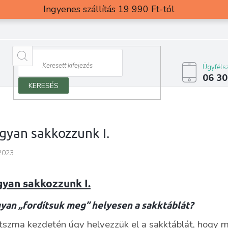
Ingyenes szállítás 19 990 Ft-tól
Ügyfélsz
06 30
KERESÉS
gyan sakkozzunk I.
2023
yan sakkozzunk I.
yan „fordítsuk meg” helyesen a sakktáblát?
tszma kezdetén úgy helyezzük el a sakktáblát, hogy m