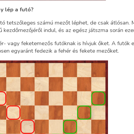
y lép a futó?
tó tetszőleges számú mezőt léphet, de csak átlósan. M
ű kezdőmezőjéről indul, és az egész játszma során eze
r- vagy feketemezős futóknak is hívjuk őket. A futók
sen egyaránt fedezik a fehér és fekete mezőket.