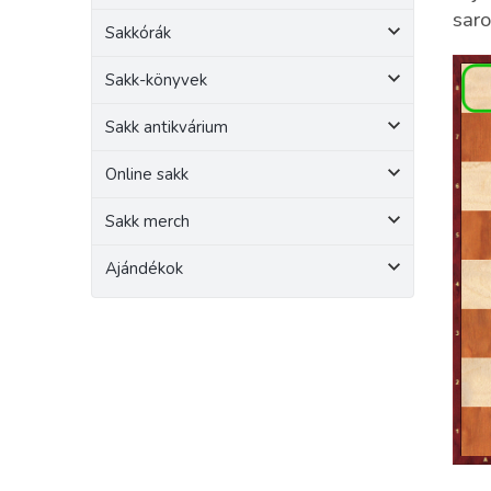
e
saro
Sakkórák
l
Sakk-könyvek
Sakk antikvárium
Online sakk
Sakk merch
Ajándékok