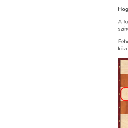
Hog
A fu
szín
Fehé
közö