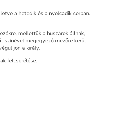
letve a hetedik és a nyolcadik sorban.
ezőkre, mellettük a huszárok állnak,
ját színével megegyező mezőre kerül
égül jön a király.
ak felcserélése.