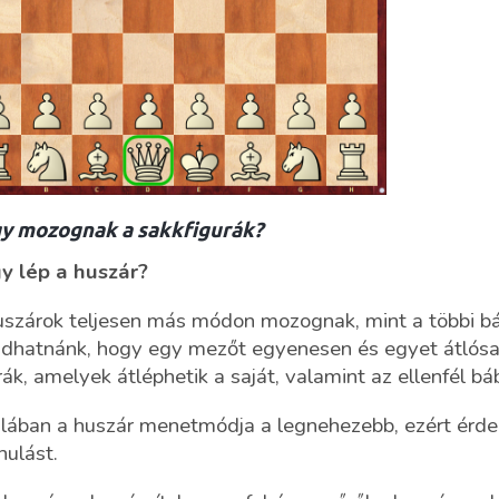
y mozognak a sakkfigurák?
y lép a huszár?
szárok teljesen más módon mozognak, mint a többi báb
dhatnánk, hogy egy mezőt egyenesen és egyet átlósa
rák, amelyek átléphetik a saját, valamint az ellenfél bábj
lában a huszár menetmódja a legnehezebb, ezért érde
nulást.