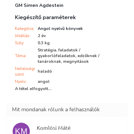
GM Simen Agdestein
Kiegészítő paraméterek
Kategória
:
Angol nyelvű könyvek
Jótállás
:
2 év
Súly
:
0.3 kg
Stratégia, feladatok /
Téma
:
gyakorlófeladatok, edzőknek /
tanároknak, megnyitások
Nehézségi
haladó
szint
:
Nyelv
:
angol
A tétel elfogyott…
Komlósi Máté
KM