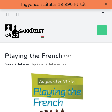
Ugrás
Ingyenes szállítás 19 990 Ft-tól
a
fő
tartalomhoz
Kosár
Playing the French
7269
A
Nincs értékelés
Ugrás az értékeléshez
termék
átlagos
értékelése
5-
ből
0,0
csillag.