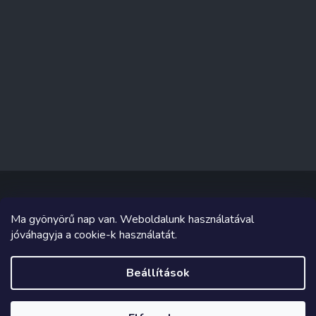
Ma gyönyörű nap van. Weboldalunk használatával
Copyright 2026
Sakküzlet
. Minden jog fenntartva.
jóváhagyja a cookie-k használatát.
Grafika és megvalósítás innen
Tomáš Hlad
&
Shoptetak.cz
.
Beállítások
Shoptet készítette