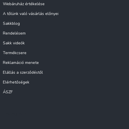
c
Webáruház értékelése
A tőlünk való vásárlás előnyei
Sakkblog
Rendelésem
Sakk videók
Termékcsere
Reklamáció menete
Elállás a szerződéstől
Elérhetőségek
ÁSZF
Instagram