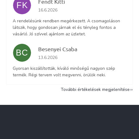
Fendt Kitti
FK
Az áruház értékelése 5-ből 5 csillag.
16.6.2026
A rendelésünk rendben megérkezett. A csomagoláson
látszik, hogy gondosan járnak el és tényleg fontos a
vásárló. Jó szívvel ajánlom az üzletet.
Besenyei Csaba
BC
Az áruház értékelése 5-ből 5 csillag.
13.6.2026
Gyorsan kiszállították, kíváló minőségű nagyon szép
termék. Régi tervem volt megvenni, örülök neki.
További értékelések megjelenítése
L
á
b
l
Információ
é