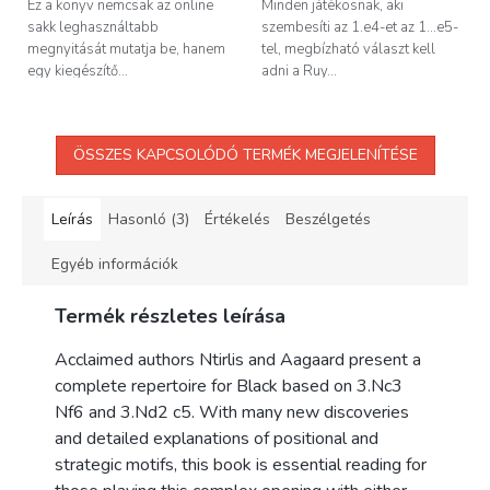
Ez a könyv nemcsak az online
Minden játékosnak, aki
sakk leghasználtabb
szembesíti az 1.e4-et az 1...e5-
megnyitását mutatja be, hanem
tel, megbízható választ kell
egy kiegészítő...
adni a Ruy...
ÖSSZES KAPCSOLÓDÓ TERMÉK MEGJELENÍTÉSE
Leírás
Hasonló (3)
Értékelés
Beszélgetés
Egyéb információk
Termék részletes leírása
Acclaimed authors Ntirlis and Aagaard present a
complete repertoire for Black based on 3.Nc3
Nf6 and 3.Nd2 c5. With many new discoveries
and detailed explanations of positional and
strategic motifs, this book is essential reading for