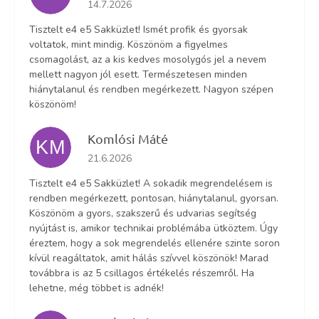
Az áruház értékelése 5-ből 5 csillag.
14.7.2026
Tisztelt e4 e5 Sakküzlet! Ismét profik és gyorsak
voltatok, mint mindig. Köszönöm a figyelmes
csomagolást, az a kis kedves mosolygós jel a nevem
mellett nagyon jól esett. Természetesen minden
hiánytalanul és rendben megérkezett. Nagyon szépen
köszönöm!
Komlósi Máté
KM
Az áruház értékelése 5-ből 5 csillag.
21.6.2026
Tisztelt e4 e5 Sakküzlet! A sokadik megrendelésem is
rendben megérkezett, pontosan, hiánytalanul, gyorsan.
Köszönöm a gyors, szakszerű és udvarias segítség
nyújtást is, amikor technikai problémába ütköztem. Úgy
éreztem, hogy a sok megrendelés ellenére szinte soron
kívül reagáltatok, amit hálás szívvel köszönök! Marad
továbbra is az 5 csillagos értékelés részemről. Ha
lehetne, még többet is adnék!