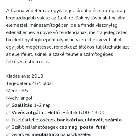
A francia védelem az egyik legszilárdabb és stratégiailag
leggazdagabb válasz az 1.e4-re. Sok nyitóvonalat halálra
elemeztek már számítógépen, de a francia viszonylag
ellenáll ennek a növekvő tendenciának, mert a jellegzetes
blokkolt gyalogközpont olyan helyzetekhez vezet, ahol
egy jobb megértéssel rendelkező játékos túljátszhatja azt
az ellenfelet, akinek a szakértelme a számítógépes
felkészülésben rejlik.
Kiadás éve: 2013
Terjedelem: 464 oldal
Méret: A5
Nyelv: angol
✅
Szállítás
1-2 nap
✅
Vevőszolgálat
: Hétfő–Péntek 8:00–18:00
✅ Fizetési lehetőségek
bankkártya
,
utánvét
,
számla
✅ Szállítási lehetőségek
csomag, posta, futár
✅ Gyors és
megbízható
panaszkezelés