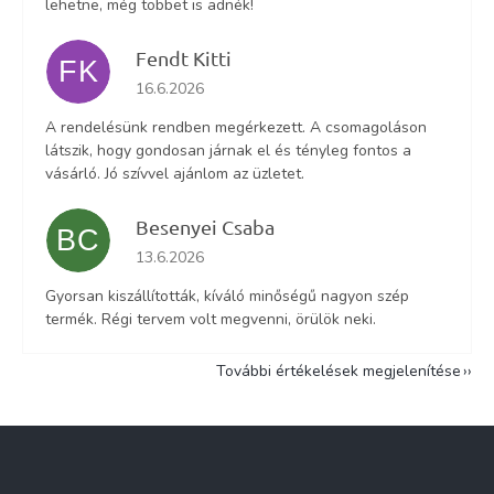
lehetne, még többet is adnék!
Fendt Kitti
FK
Az áruház értékelése 5-ből 5 csillag.
16.6.2026
A rendelésünk rendben megérkezett. A csomagoláson
látszik, hogy gondosan járnak el és tényleg fontos a
vásárló. Jó szívvel ajánlom az üzletet.
Besenyei Csaba
BC
Az áruház értékelése 5-ből 5 csillag.
13.6.2026
Gyorsan kiszállították, kíváló minőségű nagyon szép
termék. Régi tervem volt megvenni, örülök neki.
További értékelések megjelenítése
L
á
b