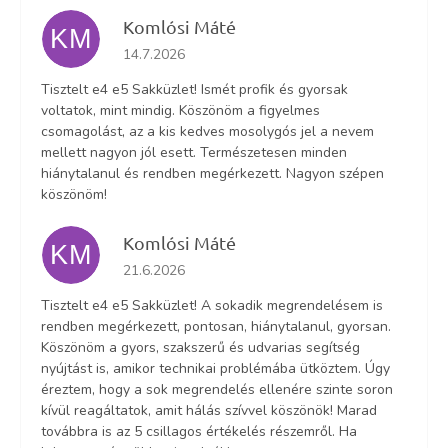
Komlósi Máté
KM
Az áruház értékelése 5-ből 5 csillag.
14.7.2026
Tisztelt e4 e5 Sakküzlet! Ismét profik és gyorsak
voltatok, mint mindig. Köszönöm a figyelmes
csomagolást, az a kis kedves mosolygós jel a nevem
mellett nagyon jól esett. Természetesen minden
hiánytalanul és rendben megérkezett. Nagyon szépen
köszönöm!
Komlósi Máté
KM
Az áruház értékelése 5-ből 5 csillag.
21.6.2026
Tisztelt e4 e5 Sakküzlet! A sokadik megrendelésem is
rendben megérkezett, pontosan, hiánytalanul, gyorsan.
Köszönöm a gyors, szakszerű és udvarias segítség
nyújtást is, amikor technikai problémába ütköztem. Úgy
éreztem, hogy a sok megrendelés ellenére szinte soron
kívül reagáltatok, amit hálás szívvel köszönök! Marad
továbbra is az 5 csillagos értékelés részemről. Ha