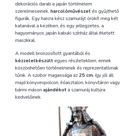
dekorációs darab a japán történelem
szerelmeseinek,
harcoló
művészet
és gyűjthető
figurák. Egy harcra kész szamurájt örökít meg két
katanával a kezében, és egy jellegzetes, a
hagyományos japán kabuki színház által ihletett
maszkkal.
A modell bronzosított gyantából és
kézzel
elkészült
egyes részletekben, ennek
köszönhetően történelminek és reprezentatívnak
tűnik. A szobor magassága az
25 cm
, így jól áll
majd könyvespolcon, íróasztalon, könyvtáron vagy
bármi máson
ajándékot
a szamuráj kultúra
kedvelőinek.