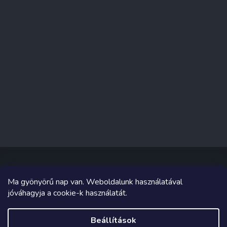
Ma gyönyörű nap van. Weboldalunk használatával
Copyright 2026
Sakküzlet
. Minden jog fenntartva.
jóváhagyja a cookie-k használatát.
Grafika és megvalósítás innen
Tomáš Hlad
&
Shoptetak.cz
.
Beállítások