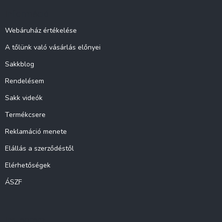
l
Információ
é
c
Webáruház értékelése
A tőlünk való vásárlás előnyei
Sakkblog
Rendelésem
Sakk videók
Termékcsere
Reklamáció menete
Elállás a szerződéstől
Elérhetőségek
ÁSZF
Instagram