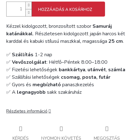
HOZZÁADÁS A KOSÁRHOZ
Kézzel kidolgozott, bronzosított szobor
Samuráj
katánákkal
. Részletesen kidolgozott japán harcos két
karddal és kabuki stílusú maszkkal, magassága
25 cm
.
✅
Szállítás
1-2 nap
✅
Vevőszolgálat
: Hétfő–Péntek 8:00–18:00
✅ Fizetési lehetőségek
bankkártya
,
utánvét
,
számla
✅ Szállítási lehetőségek
csomag, posta, futár
✅ Gyors és
megbízható
panaszkezelés
✅ A
legnagyobb
sakk szakáruház
Részletes információ
KÉRDÉS
NYOMON KÖVETÉS
MEGOSZTÁS