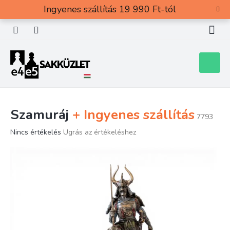
Ugrás
Ingyenes szállítás 19 990 Ft-tól
a
fő
tartalomhoz
Kosár
Szamuráj
+ Ingyenes szállítás
7793
A
Nincs értékelés
Ugrás az értékeléshez
termék
átlagos
értékelése
5-
ből
0,0
csillag.