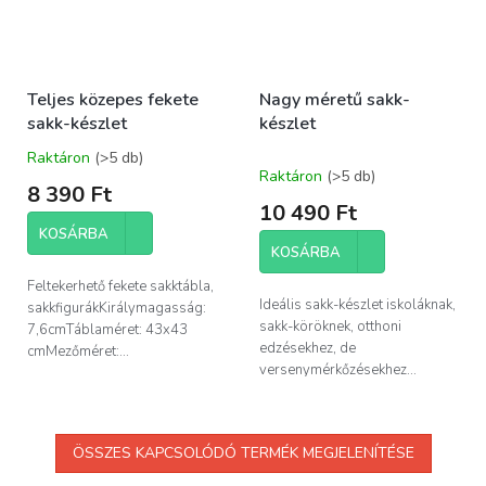
Teljes közepes fekete
Nagy méretű sakk-
sakk-készlet
készlet
Raktáron
(>5 db)
A
Raktáron
(>5 db)
termék
8 390 Ft
átlagos
10 490 Ft
értékelése
KOSÁRBA
5-
KOSÁRBA
ből
5,0
Feltekerhető fekete sakktábla,
csillag.
Ideális sakk-készlet iskoláknak,
sakkfigurákKirálymagasság:
sakk-köröknek, otthoni
7,6cmTáblaméret: 43x43
edzésekhez, de
cmMezőméret:...
versenymérkőzésekhez...
ÖSSZES KAPCSOLÓDÓ TERMÉK MEGJELENÍTÉSE