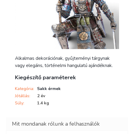
Alkalmas dekorációnak, gyűjteményi tárgynak
vagy elegáns, történelmi hangulatú ajándéknak.
Kiegészítő paraméterek
Kategória
:
Sakk érmek
Jótállás
:
2 év
Súly
:
1.4 kg