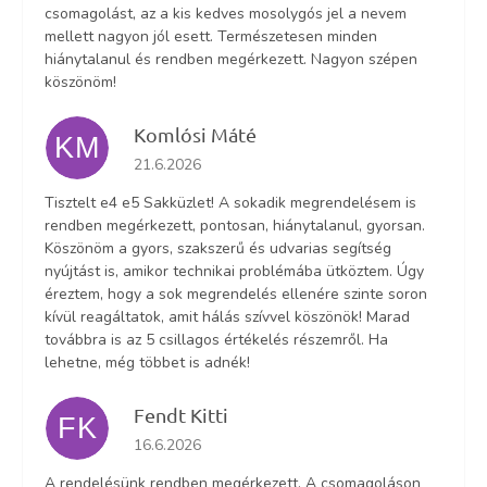
csomagolást, az a kis kedves mosolygós jel a nevem
mellett nagyon jól esett. Természetesen minden
hiánytalanul és rendben megérkezett. Nagyon szépen
köszönöm!
Komlósi Máté
KM
Az áruház értékelése 5-ből 5 csillag.
21.6.2026
Tisztelt e4 e5 Sakküzlet! A sokadik megrendelésem is
rendben megérkezett, pontosan, hiánytalanul, gyorsan.
Köszönöm a gyors, szakszerű és udvarias segítség
nyújtást is, amikor technikai problémába ütköztem. Úgy
éreztem, hogy a sok megrendelés ellenére szinte soron
kívül reagáltatok, amit hálás szívvel köszönök! Marad
továbbra is az 5 csillagos értékelés részemről. Ha
lehetne, még többet is adnék!
Fendt Kitti
FK
Az áruház értékelése 5-ből 5 csillag.
16.6.2026
A rendelésünk rendben megérkezett. A csomagoláson