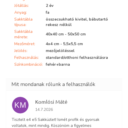
Jótállás
:
2 év
Anyag
:
fa
Sakktábla
összecsukható kivitel, bábutartó
típusa
:
rekesz nélkül
Sakktábla
40x40 cm - 50x50 cm
mérete
:
Mezőméret
:
4x4 cm - 5,5x5,5 cm
Jelölés
:
mezőjelöléssel
Felhasználás
:
standard/otthoni felhasználásra
Színkombináció
:
fehér+barna
Komlósi Máté
KM
Az áruház értékelése 5-ből 5 csillag.
14.7.2026
Tisztelt e4 e5 Sakküzlet! Ismét profik és gyorsak
voltatok, mint mindig. Köszönöm a figyelmes