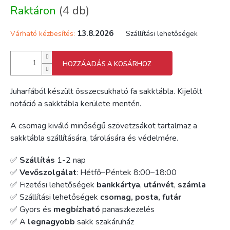
Egységár:
Raktáron
(4 db)
13.8.2026
Várható kézbesítés:
Szállítási lehetőségek
HOZZÁADÁS A KOSÁRHOZ
Juharfából készült összecsukható fa sakktábla. Kijelölt
notáció a sakktábla kerülete mentén.
A csomag kiváló minőségű szövetzsákot tartalmaz a
sakktábla szállítására, tárolására és védelmére.
✅
Szállítás
1-2 nap
✅
Vevőszolgálat
: Hétfő–Péntek 8:00–18:00
✅ Fizetési lehetőségek
bankkártya
,
utánvét
,
számla
✅ Szállítási lehetőségek
csomag, posta, futár
✅ Gyors és
megbízható
panaszkezelés
✅ A
legnagyobb
sakk szakáruház