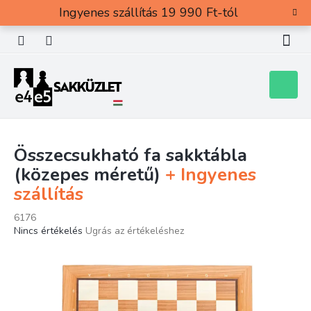
Ugrás
Ingyenes szállítás 19 990 Ft-tól
a
fő
tartalomhoz
Kosár
Összecsukható fa sakktábla
(közepes méretű)
+ Ingyenes
szállítás
6176
A
Nincs értékelés
Ugrás az értékeléshez
termék
átlagos
értékelése
5-
ből
0,0