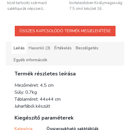
közé tartozik) származó
kivitelezésben.Királymagasság:
sakkfigurák népszerű...
7,5 cmA készlet 16...
ÖSSZES KAPCSOLÓDÓ TERMÉK MEGJELENÍTÉSE
Leírás
Hasonló (3)
Értékelés
Beszélgetés
Egyéb információk
Termék részletes leírása
Mezőméret: 4,5 cm
Súly: 0,7kg
Táblaméret: 44x44 cm
Juharfából készült
Kiegészítő paraméterek
Kategória
:
Összecsukható sakktáblák