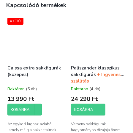
Kapcsolódó termékek
AKCIÓ
Caissa extra sakkfigurák
Paliszander klasszikus
(közepes)
sakkfigurák
+ Ingyenes
szállítás
Raktáron
(5 db)
Raktáron
(4 db)
13 990 Ft
24 290 Ft
KOSÁRBA
KOSÁRBA
Az egykori Jugoszláviából
Verseny sakkfigurák
(amely máig a sakkhatalmak
hagyományos dizájnja finom