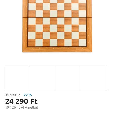
csillag.
31 490 Ft
–22 %
24 290 Ft
19 126 Ft ÁFA nélkül