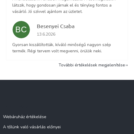
látszik, hogy gondosan járnak el és tényleg fontos a
vásárló. Jó szívvel ajánlom az üzletet.
Besenyei Csaba
BC
Az áruház értékelése 5-ből 5 csillag.
13.6.2026
Gyorsan kiszállították, kíváló minőségű nagyon szép
termék. Régi tervem volt megvenni, örülök neki.
További értékelések megjelenítése
L
á
b
l
Információ
é
c
Webáruház értékelése
A tőlünk való vásárlás előnyei