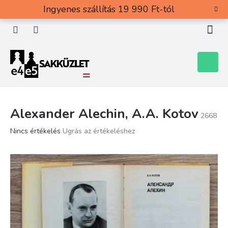
Ugrás
Ingyenes szállítás 19 990 Ft-tól
a
fő
tartalomhoz
Kosár
Alexander Alechin, A.A. Kotov
2668
A
Nincs értékelés
Ugrás az értékeléshez
termék
átlagos
értékelése
5-
ből
0,0
csillag.