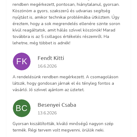
rendben megérkezett, pontosan, hiánytalanul, gyorsan.
Köszönöm a gyors, szakszerű és udvarias segítség
nyújtást is, amikor technikai problémába ütköztem. Úgy
éreztem, hogy a sok megrendelés ellenére szinte soron
kívül reagáltatok, amit hálás szívvel köszönök! Marad
továbbra is az 5 csillagos értékelés részemről. Ha
lehetne, még többet is adnék!
Fendt Kitti
FK
Az áruház értékelése 5-ből 5 csillag.
16.6.2026
A rendelésünk rendben megérkezett. A csomagoláson
látszik, hogy gondosan járnak el és tényleg fontos a
vásárló. Jó szívvel ajánlom az üzletet.
Besenyei Csaba
BC
Az áruház értékelése 5-ből 5 csillag.
13.6.2026
Gyorsan kiszállították, kíváló minőségű nagyon szép
termék. Régi tervem volt megvenni, örülök neki.