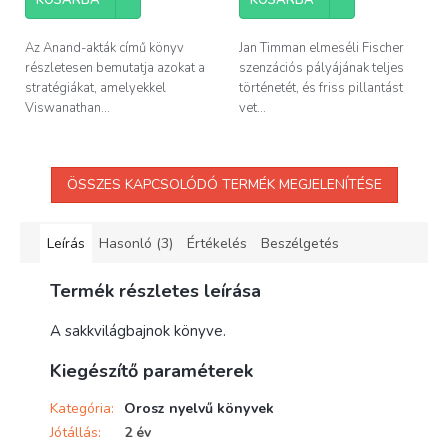
Az Anand-akták című könyv
Jan Timman elmeséli Fischer
részletesen bemutatja azokat a
szenzációs pályájának teljes
stratégiákat, amelyekkel
történetét, és friss pillantást
Viswanathan...
vet...
ÖSSZES KAPCSOLÓDÓ TERMÉK MEGJELENÍTÉSE
Leírás
Hasonló (3)
Értékelés
Beszélgetés
Termék részletes leírása
A sakkvilágbajnok könyve.
Kiegészítő paraméterek
Kategória
:
Orosz nyelvű könyvek
Jótállás
:
2 év