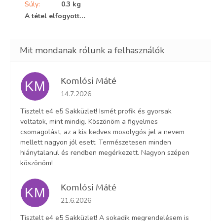
Súly
:
0.3 kg
A tétel elfogyott…
Komlósi Máté
KM
Az áruház értékelése 5-ből 5 csillag.
14.7.2026
Tisztelt e4 e5 Sakküzlet! Ismét profik és gyorsak
voltatok, mint mindig. Köszönöm a figyelmes
csomagolást, az a kis kedves mosolygós jel a nevem
mellett nagyon jól esett. Természetesen minden
hiánytalanul és rendben megérkezett. Nagyon szépen
köszönöm!
Komlósi Máté
KM
Az áruház értékelése 5-ből 5 csillag.
21.6.2026
Tisztelt e4 e5 Sakküzlet! A sokadik megrendelésem is