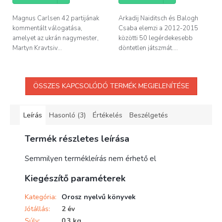
Magnus Carlsen 42 partijának
Arkadij Naiditsch és Balogh
kommentált válogatása,
Csaba elemzi a 2012-2015
amelyet az ukrán nagymester,
közötti 50 legérdekesebb
Martyn Kravtsiv...
döntetlen játszmát....
ÖSSZES KAPCSOLÓDÓ TERMÉK MEGJELENÍTÉSE
Leírás
Hasonló (3)
Értékelés
Beszélgetés
Termék részletes leírása
Semmilyen termékleírás nem érhető el
Kiegészítő paraméterek
Kategória
:
Orosz nyelvű könyvek
Jótállás
:
2 év
Súly
:
0.3 kg