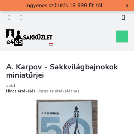
Ugrás
Ingyenes szállítás 19 990 Ft-tól
a
fő
tartalomhoz
Kosár
A. Karpov - Sakkvilágbajnokok
miniatűrjei
3561
A
Nincs értékelés
Ugrás az értékeléshez
termék
átlagos
értékelése
5-
ből
0,0
csillag.