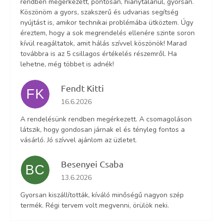
rendben megérkezett, pontosan, hiánytalanul, gyorsan.
Köszönöm a gyors, szakszerű és udvarias segítség
nyújtást is, amikor technikai problémába ütköztem. Úgy
éreztem, hogy a sok megrendelés ellenére szinte soron
kívül reagáltatok, amit hálás szívvel köszönök! Marad
továbbra is az 5 csillagos értékelés részemről. Ha
lehetne, még többet is adnék!
Fendt Kitti
FK
Az áruház értékelése 5-ből 5 csillag.
16.6.2026
A rendelésünk rendben megérkezett. A csomagoláson
látszik, hogy gondosan járnak el és tényleg fontos a
vásárló. Jó szívvel ajánlom az üzletet.
Besenyei Csaba
BC
Az áruház értékelése 5-ből 5 csillag.
13.6.2026
Gyorsan kiszállították, kíváló minőségű nagyon szép
termék. Régi tervem volt megvenni, örülök neki.