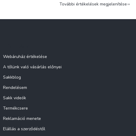
További értékelések megjelenítése
L
á
b
l
Információ
é
c
Webáruház értékelése
A tőlünk való vásárlás előnyei
Sakkblog
Rendelésem
Sakk videók
Termékcsere
Reklamáció menete
Elállás a szerződéstől