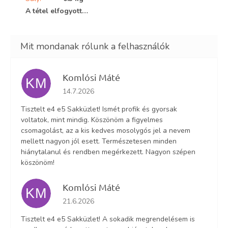
A tétel elfogyott…
Komlósi Máté
KM
Az áruház értékelése 5-ből 5 csillag.
14.7.2026
Tisztelt e4 e5 Sakküzlet! Ismét profik és gyorsak
voltatok, mint mindig. Köszönöm a figyelmes
csomagolást, az a kis kedves mosolygós jel a nevem
mellett nagyon jól esett. Természetesen minden
hiánytalanul és rendben megérkezett. Nagyon szépen
köszönöm!
Komlósi Máté
KM
Az áruház értékelése 5-ből 5 csillag.
21.6.2026
Tisztelt e4 e5 Sakküzlet! A sokadik megrendelésem is