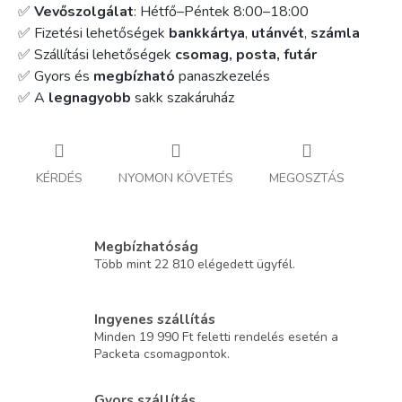
✅
Vevőszolgálat
: Hétfő–Péntek 8:00–18:00
✅ Fizetési lehetőségek
bankkártya
,
utánvét
,
számla
✅ Szállítási lehetőségek
csomag, posta, futár
✅ Gyors és
megbízható
panaszkezelés
✅ A
legnagyobb
sakk szakáruház
KÉRDÉS
NYOMON KÖVETÉS
MEGOSZTÁS
Megbízhatóság
Több mint 22 810 elégedett ügyfél.
Ingyenes szállítás
Minden 19 990 Ft feletti rendelés esetén a
Packeta csomagpontok.
Gyors szállítás