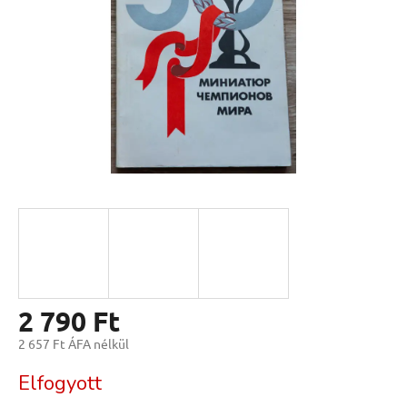
2 790 Ft
2 657 Ft ÁFA nélkül
Egységár:
Elfogyott