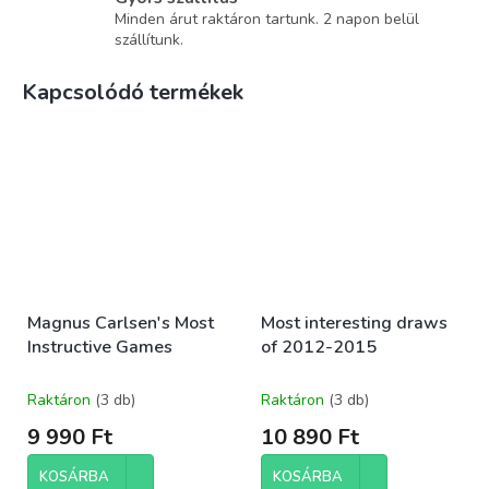
Minden árut raktáron tartunk. 2 napon belül
szállítunk.
Kapcsolódó termékek
Magnus Carlsen's Most
Most interesting draws
Instructive Games
of 2012-2015
Raktáron
(3 db)
Raktáron
(3 db)
9 990 Ft
10 890 Ft
KOSÁRBA
KOSÁRBA