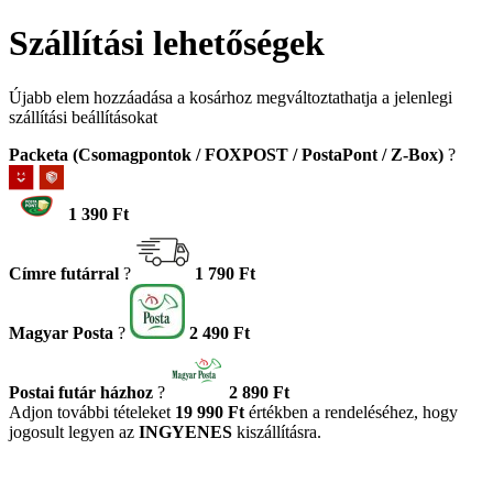
Szállítási lehetőségek
Újabb elem hozzáadása a kosárhoz megváltoztathatja a jelenlegi
szállítási beállításokat
Packeta (Csomagpontok / FOXPOST / PostaPont / Z-Box)
?
1 390 Ft
Címre futárral
?
1 790 Ft
Magyar Posta
?
2 490 Ft
Postai futár házhoz
?
2 890 Ft
Adjon további tételeket
19 990 Ft
értékben a rendeléséhez, hogy
jogosult legyen az
INGYENES
kiszállításra.