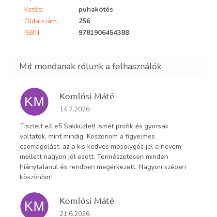
Kötés
:
puhakötés
Oldalszám
:
256
ISBN
:
9781906454388
Komlósi Máté
KM
Az áruház értékelése 5-ből 5 csillag.
14.7.2026
Tisztelt e4 e5 Sakküzlet! Ismét profik és gyorsak
voltatok, mint mindig. Köszönöm a figyelmes
csomagolást, az a kis kedves mosolygós jel a nevem
mellett nagyon jól esett. Természetesen minden
hiánytalanul és rendben megérkezett. Nagyon szépen
köszönöm!
Komlósi Máté
KM
Az áruház értékelése 5-ből 5 csillag.
21.6.2026