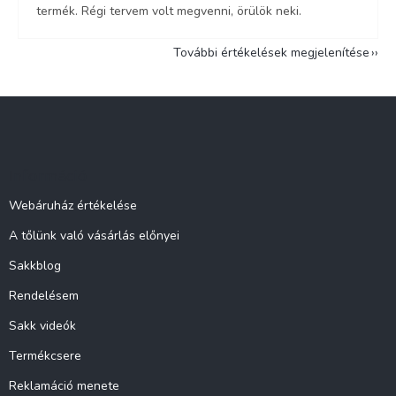
termék. Régi tervem volt megvenni, örülök neki.
További értékelések megjelenítése
L
á
b
l
Információ
é
c
Webáruház értékelése
A tőlünk való vásárlás előnyei
Sakkblog
Rendelésem
Sakk videók
Termékcsere
Reklamáció menete