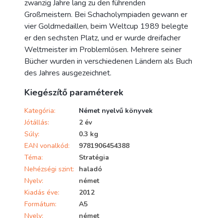
zwanzig Jahre lang zu den führenden
Großmeistern. Bei Schacholympiaden gewann er
vier Goldmedaillen, beim Weltcup 1989 belegte
er den sechsten Platz, und er wurde dreifacher
Weltmeister im Problemlösen. Mehrere seiner
Bücher wurden in verschiedenen Ländern als Buch
des Jahres ausgezeichnet.
Kiegészítő paraméterek
Kategória
:
Német nyelvű könyvek
Jótállás
:
2 év
Súly
:
0.3 kg
EAN vonalkód
:
9781906454388
Téma
:
Stratégia
Nehézségi szint
:
haladó
Nyelv
:
német
Kiadás éve
:
2012
Formátum
:
A5
Nyelv
:
német