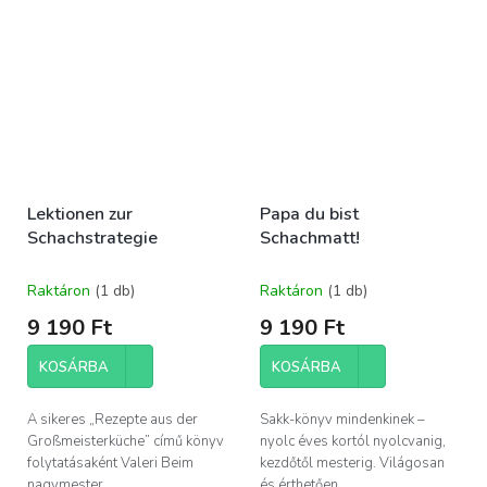
Lektionen zur
Papa du bist
Schachstrategie
Schachmatt!
Raktáron
(1 db)
Raktáron
(1 db)
9 190 Ft
9 190 Ft
KOSÁRBA
KOSÁRBA
A sikeres „Rezepte aus der
Sakk-könyv mindenkinek –
Großmeisterküche” című könyv
nyolc éves kortól nyolcvanig,
folytatásaként Valeri Beim
kezdőtől mesterig. Világosan
nagymester...
és érthetően...