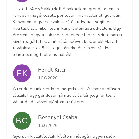
Tisztelt e4 e5 Sakküzlet! A sokadik megrendelésem is
rendben megérkezett, pontosan, hiánytalanul, gyorsan.
Köszönöm a gyors, szakszerű és udvarias segítség
nyújtást is, amikor technikai problémába ütköztem. Úgy
éreztem, hogy a sok megrendelés ellenére szinte soron
kívül reagáltatok, amit hálás szívvel köszönök! Marad
továbbra is az 5 csillagos értékelés részemről. Ha
lehetne, még többet is adnék!
Fendt Kitti
FK
Az áruház értékelése 5-ből 5 csillag.
16.6.2026
A rendelésünk rendben megérkezett. A csomagoláson
látszik, hogy gondosan járnak el és tényleg fontos a
vásárló. Jó szívvel ajánlom az üzletet.
Besenyei Csaba
BC
Az áruház értékelése 5-ből 5 csillag.
13.6.2026
Gyorsan kiszállították, kíváló minőségű nagyon szép