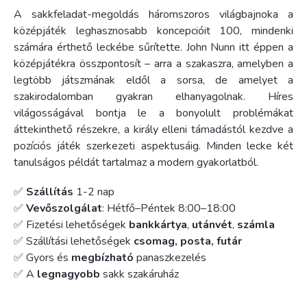
A sakkfeladat-megoldás háromszoros világbajnoka a
középjáték leghasznosabb koncepcióit 100, mindenki
számára érthető leckébe sűrítette. John Nunn itt éppen a
középjátékra összpontosít – arra a szakaszra, amelyben a
legtöbb játszmának eldől a sorsa, de amelyet a
szakirodalomban gyakran elhanyagolnak. Híres
világosságával bontja le a bonyolult problémákat
áttekinthető részekre, a király elleni támadástól kezdve a
pozíciós játék szerkezeti aspektusáig. Minden lecke két
tanulságos példát tartalmaz a modern gyakorlatból.
✅
Szállítás
1-2 nap
✅
Vevőszolgálat
: Hétfő–Péntek 8:00–18:00
✅ Fizetési lehetőségek
bankkártya
,
utánvét
,
számla
✅ Szállítási lehetőségek
csomag, posta, futár
✅ Gyors és
megbízható
panaszkezelés
✅ A
legnagyobb
sakk szakáruház