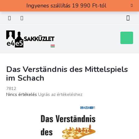
Ugrás
Ingyenes szállítás 19 990 Ft-tól
a
fő
tartalomhoz
Kosár
Das Verständnis des Mittelspiels
im Schach
7812
A
Nincs értékelés
Ugrás az értékeléshez
termék
átlagos
értékelése
5-
ből
0,0
csillag.