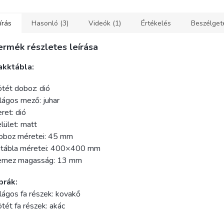
írás
Hasonló (3)
Videók (1)
Értékelés
Beszélget
ermék részletes leírása
akktábla:
tét doboz: dió
lágos mező: juhar
ret: dió
lület: matt
oboz méretei: 45 mm
 tábla méretei: 400×400 mm
emez magasság: 13 mm
brák:
lágos fa részek: kovakő
tét fa részek: akác