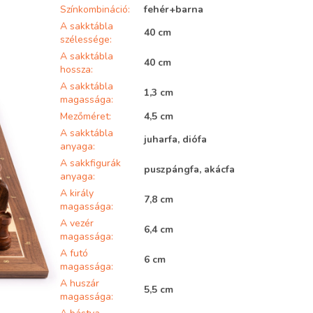
Színkombináció
:
fehér+barna
A sakktábla
40 cm
szélessége
:
A sakktábla
40 cm
hossza
:
A sakktábla
1,3 cm
magassága
:
Mezőméret
:
4,5 cm
A sakktábla
juharfa, diófa
anyaga
:
A sakkfigurák
puszpángfa, akácfa
anyaga
:
A király
7,8 cm
magassága
:
A vezér
6,4 cm
magassága
:
A futó
6 cm
magassága
:
A huszár
5,5 cm
magassága
: