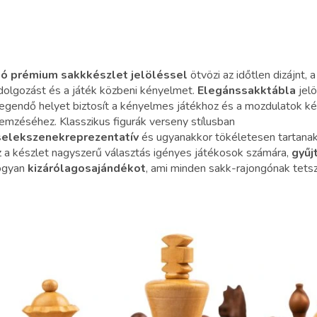
ió prémium sakkkészlet jelöléssel
ötvözi az időtlen dizájnt, 
dolgozást és a játék közbeni kényelmet.
Elegáns
sakktábla
jelö
egendő helyet biztosít a kényelmes játékhoz és a mozdulatok k
emzéséhez. Klasszikus figurák verseny stílusban
selekszenek
reprezentatív
és ugyanakkor tökéletesen tartanak
 a készlet nagyszerű választás igényes játékosok számára,
gyűj
ogyan
kizárólagos
ajándékot
, ami minden sakk-rajongónak tetsz