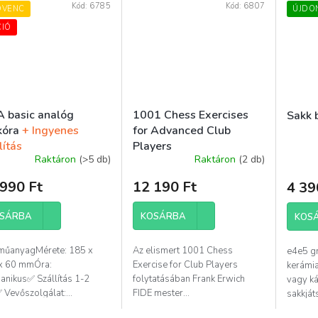
Kód:
6785
Kód:
6807
DVENC
ÚJDO
CIÓ
A basic analóg
1001 Chess Exercises
Sakk 
kóra
+ Ingyenes
for Advanced Club
lítás
Players
Raktáron
(>5 db)
Raktáron
(2 db)
990 Ft
12 190 Ft
4 39
SÁRBA
KOSÁRBA
KOS
 műanyagMérete: 185 x
Az elismert 1001 Chess
e4e5 gr
x 60 mmÓra:
Exercise for Club Players
kerámia
anikus✅ Szállítás 1-2
folytatásában Frank Erwich
vagy ká
Vevőszolgálat:...
FIDE mester...
sakkját