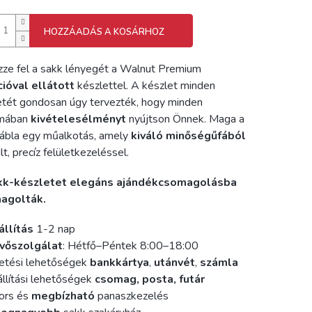
HOZZÁADÁS A KOSÁRHOZ
ze fel a sakk lényegét a Walnut Premium
ióval ellátott
készlettel. A készlet minden
etét gondosan úgy tervezték, hogy minden
zmában
kivételes
élményt
nyújtson Önnek. Maga a
ábla egy műalkotás, amely
kiváló minőségű
fából
lt, precíz felületkezeléssel.
kk-készletet elegáns ajándékcsomagolásba
agolták.
állítás
1-2 nap
vőszolgálat
: Hétfő–Péntek 8:00–18:00
etési lehetőségek
bankkártya
,
utánvét
,
számla
llítási lehetőségek
csomag, posta, futár
ors és
megbízható
panaszkezelés