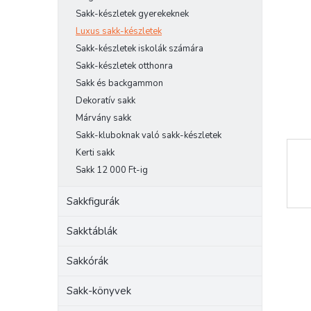
e
Sakk-készletek gyerekeknek
l
Luxus sakk-készletek
Sakk-készletek iskolák számára
Sakk-készletek otthonra
Sakk és backgammon
Dekoratív sakk
Márvány sakk
Sakk-kluboknak való sakk-készletek
Kerti sakk
Sakk 12 000 Ft-ig
Sakkfigurák
Sakktáblák
Sakkórák
Sakk-könyvek