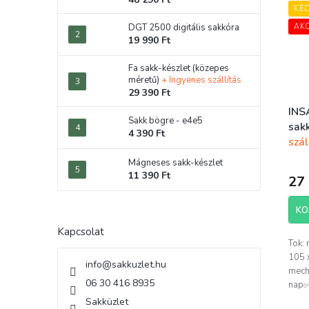
KE
AK
DGT 2500 digitális sakkóra
19 990 Ft
Fa sakk-készlet (közepes
méretű)
+ Ingyenes szállítás
29 390 Ft
INS
Sakk bögre - e4e5
sak
4 390 Ft
szál
Mágneses sakk-készlet
11 390 Ft
27 
KO
Kapcsolat
Tok:
105 
info
@
sakkuzlet.hu
mech
06 30 416 8935
nap✅ 
Sakküzlet