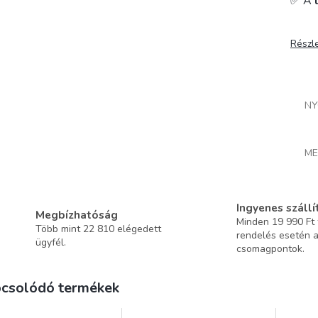
✅ A
Részl
NY
ME
Ingyenes szállí
Megbízhatóság
Minden 19 990 Ft f
Több mint 22 810 elégedett
rendelés esetén 
ügyfél.
csomagpontok.
csolódó termékek