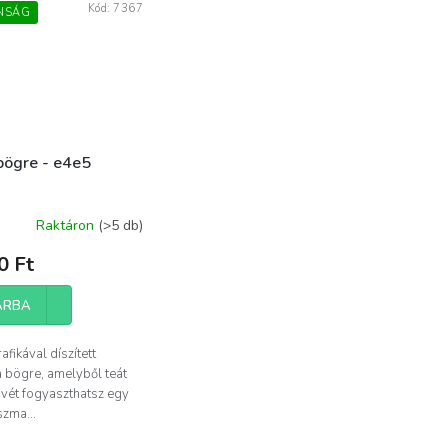
Kód:
7367
NSÁG
bögre - e4e5
Raktáron
(>5 db)
0 Ft
ÁRBA
afikával díszített
 bögre, amelyből teát
vét fogyaszthatsz egy
szma...