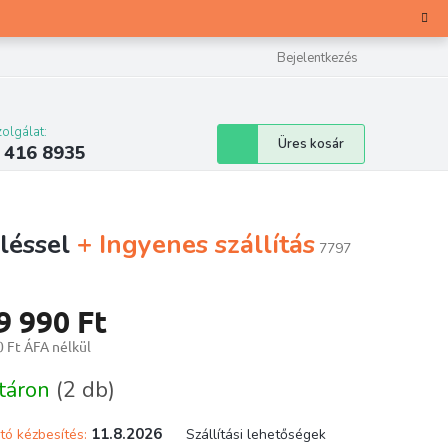
Bejelentkezés
olgálat:
Kosár
Üres kosár
 416 8935
léssel
+ Ingyenes szállítás
7797
9 990 Ft
 Ft ÁFA nélkül
ár:
táron
(2 db)
11.8.2026
tó kézbesítés:
Szállítási lehetőségek