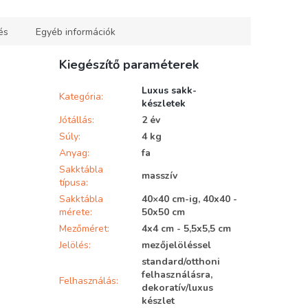
és
Egyéb információk
Kiegészítő paraméterek
Luxus sakk-
Kategória
:
készletek
Jótállás
:
2 év
Súly
:
4 kg
Anyag
:
fa
Sakktábla
masszív
típusa
:
Sakktábla
40×40 cm-ig, 40x40 -
mérete
:
50x50 cm
Mezőméret
:
4x4 cm - 5,5x5,5 cm
Jelölés
:
mezőjelöléssel
standard/otthoni
felhasználásra,
Felhasználás
:
dekoratív/luxus
készlet