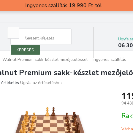
Ingyenes szállítás 19 990 Ft-tól
Ügyfélsz
06 30
KERESÉS
Walnut Premium sakk-készlet mezőjelöléssel
+ Ingyenes szállítás
lnut Premium sakk-készlet mezőjelö
 értékelés
Ugrás az értékeléshez
ék
11
os
elése
94 480
Egység
Rak
g.
Várha