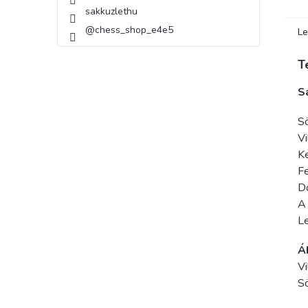
sakkuzlethu
@chess_shop_e4e5
Le
T
S
Sö
Vi
Ke
Fe
D
A
L
Á
Vi
Sö