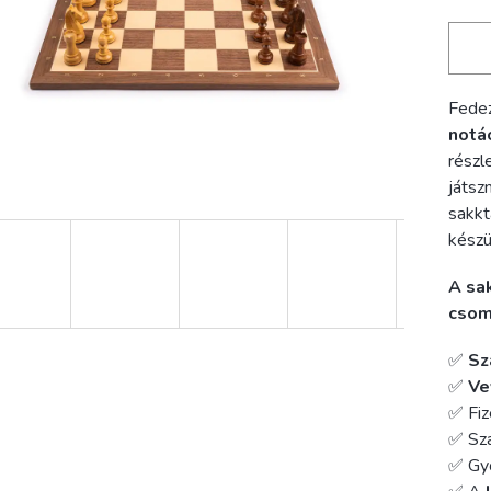
Fedez
notác
részl
játs
sakkt
készü
A sa
csom
✅
Sz
✅
Ve
✅ Fiz
✅ Szá
✅ Gy