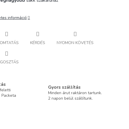
legnagyobb
sakk szakáruház
etes információ
OMTATÁS
KÉRDÉS
NYOMON KÖVETÉS
GOSZTÁS
tás
Gyors szállítás
eletti
Minden árut raktáron tartunk.
a Packeta
2 napon belül szállítunk.