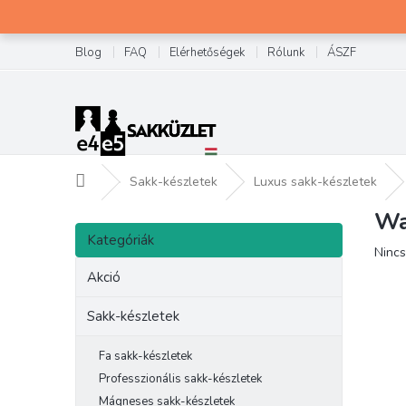
Ugrás
a
fő
Blog
FAQ
Elérhetőségek
Rólunk
ÁSZF
tartalomhoz
Kezdőlap
Sakk-készletek
Luxus sakk-készletek
Wa
O
Kategóriák
l
Kategóriák
átugrása
A
Nincs
d
term
a
Akció
átlag
l
érték
s
Sakk-készletek
5-
ó
ből
p
0,0
Fa sakk-készletek
csilla
a
Professzionális sakk-készletek
n
Mágneses sakk-készletek