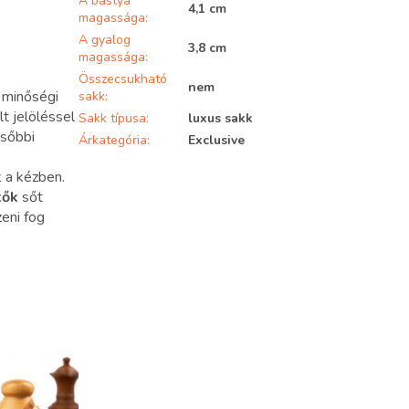
A bástya
4,1 cm
magassága
:
A gyalog
3,8 cm
magassága
:
Összecsukható
nem
a minőségi
sakk
:
lt jelöléssel
Sakk típusa
:
luxus sakk
ésőbbi
Árkategória
:
Exclusive
 a kézben.
tők
sőt
eni fog