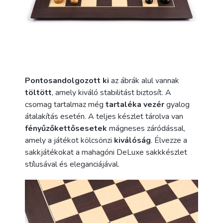
Pontosan
dolgozott ki
az ábrák alul vannak
töltött
, amely kiváló stabilitást biztosít. A
csomag tartalmaz még
tartalék
a vezér
gyalog
átalakítás esetén. A teljes készlet tárolva van
fényűző
kettős
esetek
mágneses záródással,
amely a játékot kölcsönzi
kiválóság
. Élvezze a
sakkjátékokat a mahagóni DeLuxe sakkkészlet
stílusával és eleganciájával.