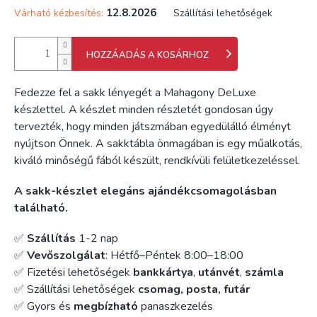
12.8.2026
Várható kézbesítés:
Szállítási lehetőségek
HOZZÁADÁS A KOSÁRHOZ
Fedezze fel a sakk lényegét a Mahagony DeLuxe
készlettel. A készlet minden részletét gondosan úgy
tervezték, hogy minden játszmában egyedülálló élményt
nyújtson Önnek. A sakktábla önmagában is egy műalkotás,
kiváló minőségű fából készült, rendkívüli felületkezeléssel.
A sakk-készlet elegáns ajándékcsomagolásban
található.
✅
Szállítás
1-2 nap
✅
Vevőszolgálat
: Hétfő–Péntek 8:00–18:00
✅ Fizetési lehetőségek
bankkártya
,
utánvét
,
számla
✅ Szállítási lehetőségek
csomag, posta, futár
✅ Gyors és
megbízható
panaszkezelés