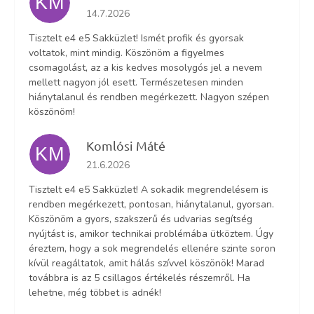
KM
Az áruház értékelése 5-ből 5 csillag.
14.7.2026
Tisztelt e4 e5 Sakküzlet! Ismét profik és gyorsak
voltatok, mint mindig. Köszönöm a figyelmes
csomagolást, az a kis kedves mosolygós jel a nevem
mellett nagyon jól esett. Természetesen minden
hiánytalanul és rendben megérkezett. Nagyon szépen
köszönöm!
Komlósi Máté
KM
Az áruház értékelése 5-ből 5 csillag.
21.6.2026
Tisztelt e4 e5 Sakküzlet! A sokadik megrendelésem is
rendben megérkezett, pontosan, hiánytalanul, gyorsan.
Köszönöm a gyors, szakszerű és udvarias segítség
nyújtást is, amikor technikai problémába ütköztem. Úgy
éreztem, hogy a sok megrendelés ellenére szinte soron
kívül reagáltatok, amit hálás szívvel köszönök! Marad
továbbra is az 5 csillagos értékelés részemről. Ha
lehetne, még többet is adnék!