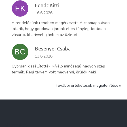
Fendt Kitti
FK
Az áruház értékelése 5-ből 5 csillag.
16.6.2026
A rendelésünk rendben megérkezett. A csomagoláson
látszik, hogy gondosan járnak el és tényleg fontos a
vásárló. Jó szívvel ajánlom az üzletet.
Besenyei Csaba
BC
Az áruház értékelése 5-ből 5 csillag.
13.6.2026
Gyorsan kiszállították, kíváló minőségű nagyon szép
termék. Régi tervem volt megvenni, örülök neki.
További értékelések megjelenítése
L
á
b
l
Információ