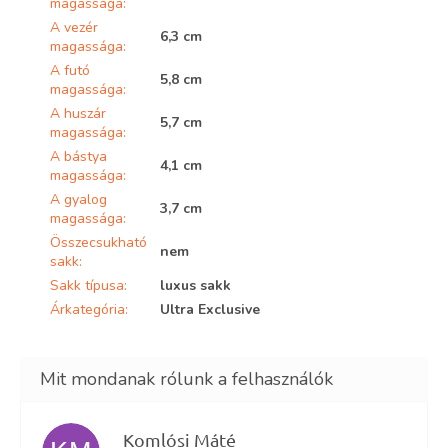
magassága
:
A vezér
6,3 cm
magassága
:
A futó
5,8 cm
magassága
:
A huszár
5,7 cm
magassága
:
A bástya
4,1 cm
magassága
:
A gyalog
3,7 cm
magassága
:
Összecsukható
nem
sakk
:
Sakk típusa
:
luxus sakk
Árkategória
:
Ultra Exclusive
Komlósi Máté