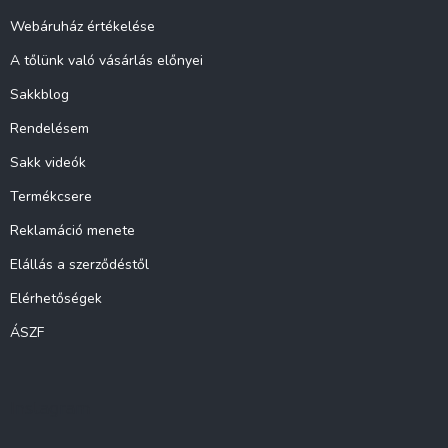
é
c
Webáruház értékelése
A tőlünk való vásárlás előnyei
Sakkblog
Rendelésem
Sakk videók
Termékcsere
Reklamáció menete
Elállás a szerződéstől
Elérhetőségek
ÁSZF
Instagram