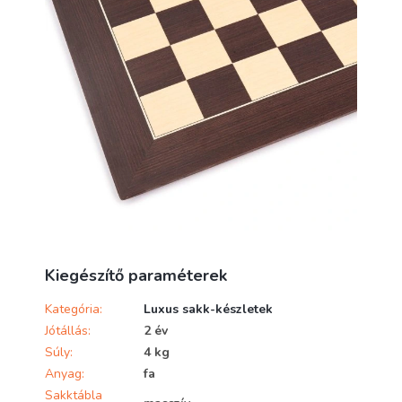
Kiegészítő paraméterek
Kategória
:
Luxus sakk-készletek
Jótállás
:
2 év
Súly
:
4 kg
Anyag
:
fa
Sakktábla