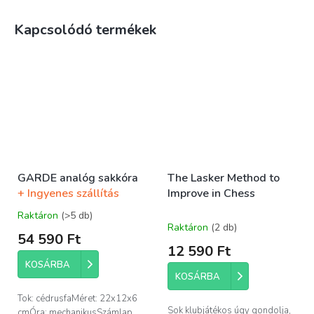
Kapcsolódó termékek
GARDE analóg sakkóra
The Lasker Method to
+ Ingyenes szállítás
Improve in Chess
Raktáron
(>5 db)
A
Raktáron
(2 db)
termék
54 590 Ft
átlagos
12 590 Ft
értékelése
KOSÁRBA
5-
KOSÁRBA
ből
5,0
Tok: cédrusfaMéret: 22x12x6
csillag.
Sok klubjátékos úgy gondolja,
cmÓra: mechanikusSzámlap