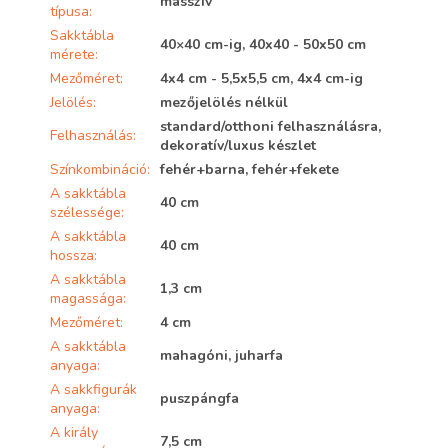
masszív
típusa
:
Sakktábla
40×40 cm-ig, 40x40 - 50x50 cm
mérete
:
Mezőméret
:
4x4 cm - 5,5x5,5 cm, 4x4 cm-ig
Jelölés
:
mezőjelölés nélkül
standard/otthoni felhasználásra,
Felhasználás
:
dekoratív/luxus készlet
Színkombináció
:
fehér+barna, fehér+fekete
A sakktábla
40 cm
szélessége
:
A sakktábla
40 cm
hossza
:
A sakktábla
1,3 cm
magassága
:
Mezőméret
:
4 cm
A sakktábla
mahagóni, juharfa
anyaga
:
A sakkfigurák
puszpángfa
anyaga
:
A király
7,5 cm