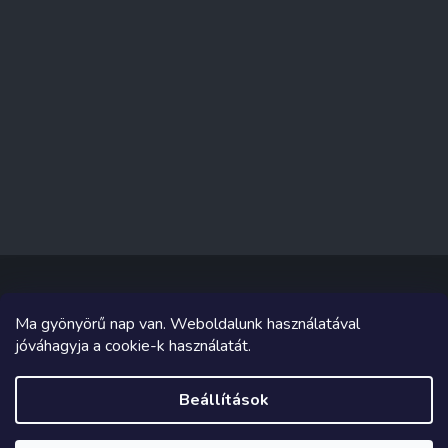
Ma gyönyörű nap van. Weboldalunk használatával
Copyright 2026
Sakküzlet
. Minden jog fenntartva.
jóváhagyja a cookie-k használatát.
Grafika és megvalósítás innen
Tomáš Hlad
&
Shoptetak.cz
.
Beállítások
Shoptet készítette