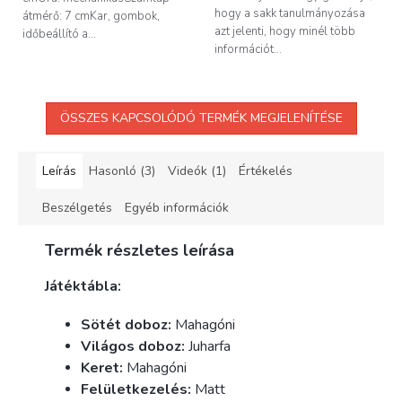
hogy a sakk tanulmányozása
átmérő: 7 cmKar, gombok,
azt jelenti, hogy minél több
időbeállító a...
információt...
ÖSSZES KAPCSOLÓDÓ TERMÉK MEGJELENÍTÉSE
Leírás
Hasonló (3)
Videók (1)
Értékelés
Beszélgetés
Egyéb információk
Termék részletes leírása
Játéktábla:
Sötét doboz:
Mahagóni
Világos doboz:
Juharfa
Keret:
Mahagóni
Felületkezelés:
Matt