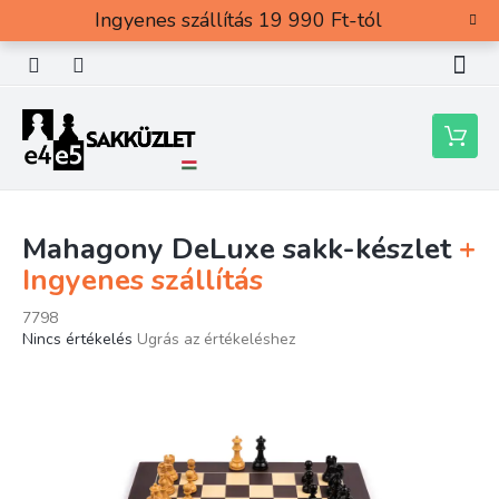
Ugrás
Ingyenes szállítás 19 990 Ft-tól
a
fő
tartalomhoz
Kosár
Mahagony DeLuxe sakk-készlet
+
Ingyenes szállítás
7798
A
Nincs értékelés
Ugrás az értékeléshez
termék
átlagos
értékelése
5-
ből
0,0
csillag.