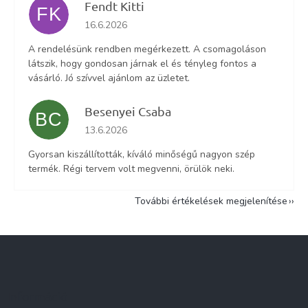
Fendt Kitti
FK
Az áruház értékelése 5-ből 5 csillag.
16.6.2026
A rendelésünk rendben megérkezett. A csomagoláson
látszik, hogy gondosan járnak el és tényleg fontos a
vásárló. Jó szívvel ajánlom az üzletet.
Besenyei Csaba
BC
Az áruház értékelése 5-ből 5 csillag.
13.6.2026
Gyorsan kiszállították, kíváló minőségű nagyon szép
termék. Régi tervem volt megvenni, örülök neki.
További értékelések megjelenítése
L
á
b
l
Információ
é