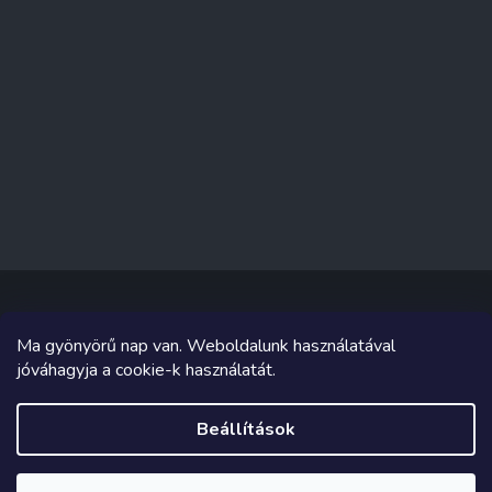
Ma gyönyörű nap van. Weboldalunk használatával
Copyright 2026
Sakküzlet
. Minden jog fenntartva.
jóváhagyja a cookie-k használatát.
Grafika és megvalósítás innen
Tomáš Hlad
&
Shoptetak.cz
.
Beállítások
Shoptet készítette