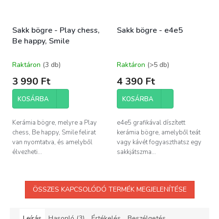
Sakk bögre - Play chess,
Sakk bögre - e4e5
Be happy, Smile
Raktáron
(3 db)
Raktáron
(>5 db)
3 990 Ft
4 390 Ft
KOSÁRBA
KOSÁRBA
Kerámia bögre, melyre a Play
e4e5 grafikával díszített
chess, Be happy, Smile felirat
kerámia bögre, amelyből teát
van nyomtatva, és amelyből
vagy kávét fogyaszthatsz egy
élvezheti...
sakkjátszma...
ÖSSZES KAPCSOLÓDÓ TERMÉK MEGJELENÍTÉSE
Leírás
Hasonló (3)
Értékelés
Beszélgetés