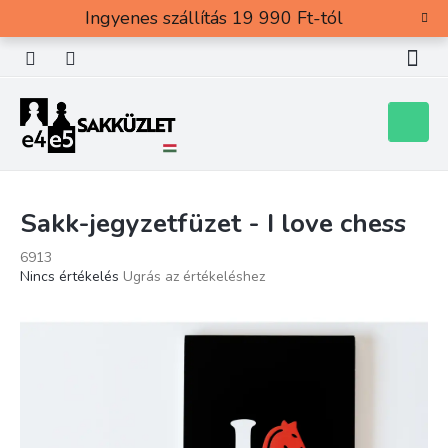
Ugrás
Ingyenes szállítás 19 990 Ft-tól
a
fő
tartalomhoz
Kosár
Sakk-jegyzetfüzet - I love chess
6913
A
Nincs értékelés
Ugrás az értékeléshez
termék
átlagos
értékelése
5-
ből
0,0
csillag.