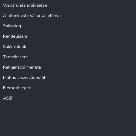
c
Webáruház értékelése
A tőlünk való vásárlás előnyei
Sakkblog
Rendelésem
Sakk videók
Termékcsere
Reklamáció menete
Elállás a szerződéstől
Elérhetőségek
ÁSZF
Instagram