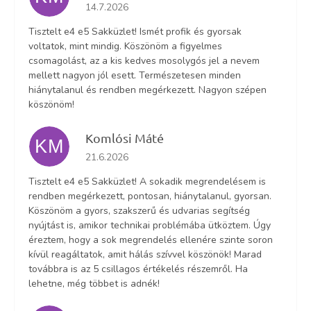
Az áruház értékelése 5-ből 5 csillag.
14.7.2026
Tisztelt e4 e5 Sakküzlet! Ismét profik és gyorsak
voltatok, mint mindig. Köszönöm a figyelmes
csomagolást, az a kis kedves mosolygós jel a nevem
mellett nagyon jól esett. Természetesen minden
hiánytalanul és rendben megérkezett. Nagyon szépen
köszönöm!
Komlósi Máté
KM
Az áruház értékelése 5-ből 5 csillag.
21.6.2026
Tisztelt e4 e5 Sakküzlet! A sokadik megrendelésem is
rendben megérkezett, pontosan, hiánytalanul, gyorsan.
Köszönöm a gyors, szakszerű és udvarias segítség
nyújtást is, amikor technikai problémába ütköztem. Úgy
éreztem, hogy a sok megrendelés ellenére szinte soron
kívül reagáltatok, amit hálás szívvel köszönök! Marad
továbbra is az 5 csillagos értékelés részemről. Ha
lehetne, még többet is adnék!