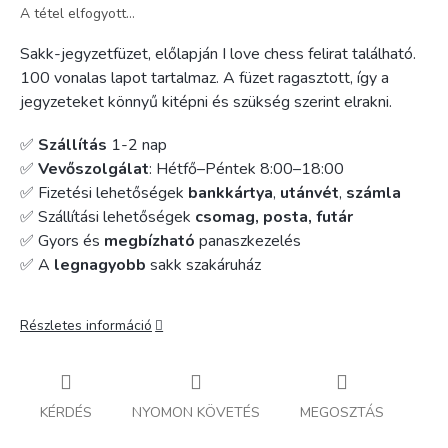
A tétel elfogyott…
Sakk-jegyzetfüzet, előlapján I love chess felirat található.
100 vonalas lapot tartalmaz. A füzet ragasztott, így a
jegyzeteket könnyű kitépni és szükség szerint elrakni.
✅
Szállítás
1-2 nap
✅
Vevőszolgálat
: Hétfő–Péntek 8:00–18:00
✅ Fizetési lehetőségek
bankkártya
,
utánvét
,
számla
✅ Szállítási lehetőségek
csomag, posta, futár
✅ Gyors és
megbízható
panaszkezelés
✅ A
legnagyobb
sakk szakáruház
Részletes információ
KÉRDÉS
NYOMON KÖVETÉS
MEGOSZTÁS