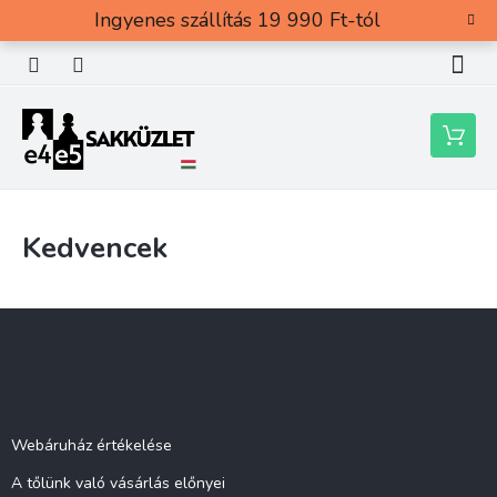
Ugrás
Ingyenes szállítás 19 990 Ft-tól
a
fő
tartalomhoz
Kosár
Kedvencek
L
á
b
l
Információ
é
c
Webáruház értékelése
A tőlünk való vásárlás előnyei