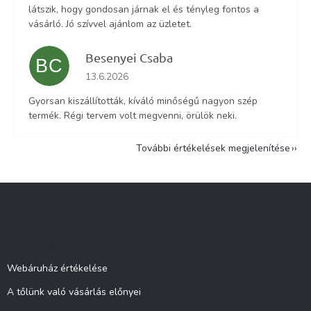
látszik, hogy gondosan járnak el és tényleg fontos a
vásárló. Jó szívvel ajánlom az üzletet.
Besenyei Csaba
BC
Az áruház értékelése 5-ből 5 csillag.
13.6.2026
Gyorsan kiszállították, kíváló minőségű nagyon szép
termék. Régi tervem volt megvenni, örülök neki.
További értékelések megjelenítése
L
á
b
l
Információ
é
c
Webáruház értékelése
A tőlünk való vásárlás előnyei