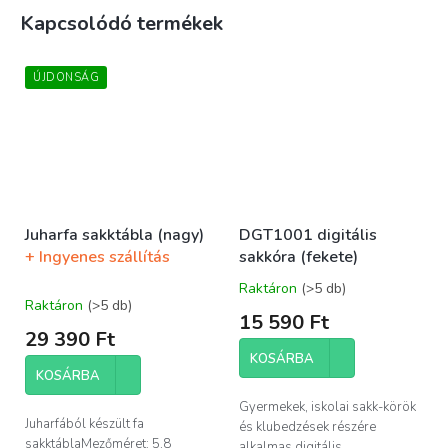
Kapcsolódó termékek
ÚJDONSÁG
Juharfa sakktábla (nagy)
DGT1001 digitális
+ Ingyenes szállítás
sakkóra (fekete)
Raktáron
(>5 db)
A
Raktáron
(>5 db)
termék
15 590 Ft
átlagos
29 390 Ft
értékelése
KOSÁRBA
5-
KOSÁRBA
ből
5,0
Gyermekek, iskolai sakk-körök
csillag.
Juharfából készült fa
és klubedzések részére
sakktáblaMezőméret: 5,8
alkalmas digitális...