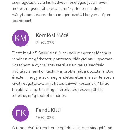
csomagolást, az a kis kedves mosolygós jel a nevem
mellett nagyon jól esett. Természetesen minden
hiánytalanul és rendben megérkezett. Nagyon szépen
köszönöm!
Komlósi Máté
KM
Az áruház értékelése 5-ből 5 csillag.
21.6.2026
Tisztelt e4 e5 Sakküzlet! A sokadik megrendelésem is
rendben megérkezett, pontosan, hiánytalanul, gyorsan.
Köszönöm a gyors, szakszerű és udvarias segítség
nyújtást is, amikor technikai problémába ütköztem. Úgy
éreztem, hogy a sok megrendelés ellenére szinte soron
kívül reagáltatok, amit hálás szívvel köszönök! Marad
továbbra is az 5 csillagos értékelés részemről. Ha
lehetne, még többet is adnék!
Fendt Kitti
FK
Az áruház értékelése 5-ből 5 csillag.
16.6.2026
A rendelésünk rendben megérkezett. A csomagoláson