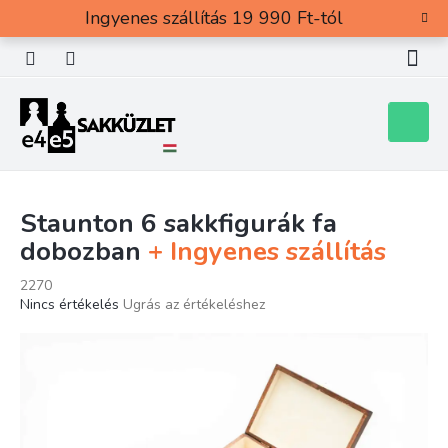
Ugrás
Ingyenes szállítás 19 990 Ft-tól
a
fő
tartalomhoz
Kosár
Staunton 6 sakkfigurák fa
dobozban
+ Ingyenes szállítás
2270
A
Nincs értékelés
Ugrás az értékeléshez
termék
átlagos
értékelése
5-
ből
0,0
csillag.