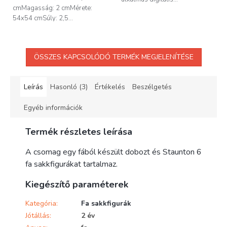
cmMagasság: 2 cmMérete:
54x54 cmSúly: 2,5...
ÖSSZES KAPCSOLÓDÓ TERMÉK MEGJELENÍTÉSE
Leírás
Hasonló (3)
Értékelés
Beszélgetés
Egyéb információk
Termék részletes leírása
A csomag egy fából készült dobozt és Staunton 6
fa sakkfigurákat tartalmaz.
Kiegészítő paraméterek
Kategória
:
Fa sakkfigurák
Jótállás
:
2 év