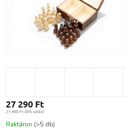
27 290 Ft
21 488 Ft ÁFA nélkül
Egységár:
Raktáron
(>5 db)