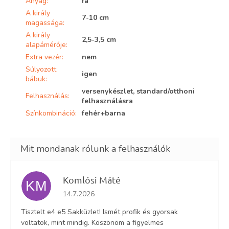
Anyag
:
fa
A király
7-10 cm
magassága
:
A király
2,5-3,5 cm
alapámérője
:
Extra vezér
:
nem
Súlyozott
igen
bábuk
:
versenykészlet, standard/otthoni
Felhasználás
:
felhasználásra
Színkombináció
:
fehér+barna
Komlósi Máté
KM
Az áruház értékelése 5-ből 5 csillag.
14.7.2026
Tisztelt e4 e5 Sakküzlet! Ismét profik és gyorsak
voltatok, mint mindig. Köszönöm a figyelmes