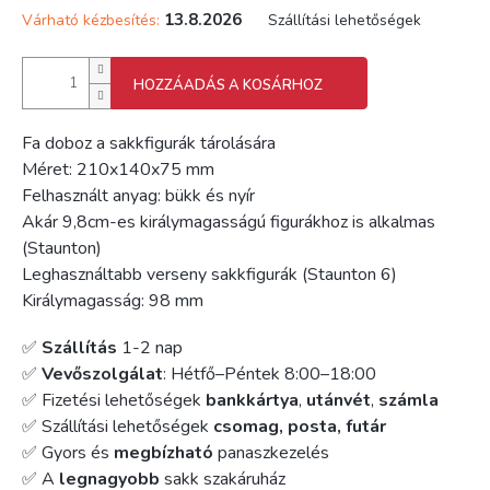
13.8.2026
Várható kézbesítés:
Szállítási lehetőségek
HOZZÁADÁS A KOSÁRHOZ
Fa doboz a sakkfigurák tárolására
Méret: 210x140x75 mm
Felhasznált anyag: bükk és nyír
Akár 9,8cm-es királymagasságú figurákhoz is alkalmas
(Staunton)
Leghasználtabb verseny sakkfigurák (Staunton 6)
Királymagasság: 98 mm
✅
Szállítás
1-2 nap
✅
Vevőszolgálat
: Hétfő–Péntek 8:00–18:00
✅ Fizetési lehetőségek
bankkártya
,
utánvét
,
számla
✅ Szállítási lehetőségek
csomag, posta, futár
✅ Gyors és
megbízható
panaszkezelés
✅ A
legnagyobb
sakk szakáruház