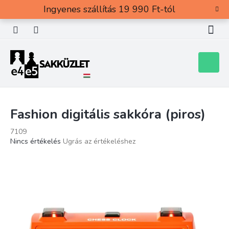
Ugrás
Ingyenes szállítás 19 990 Ft-tól
a
fő
tartalomhoz
Kosár
Fashion digitális sakkóra (piros)
7109
A
Nincs értékelés
Ugrás az értékeléshez
termék
átlagos
értékelése
5-
ből
0,0
csillag.