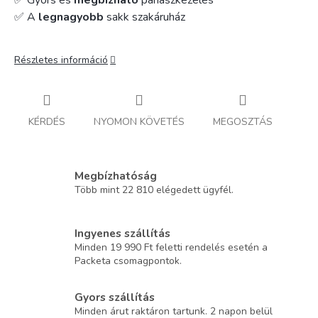
✅ Gyors és
megbízható
panaszkezelés
✅ A
legnagyobb
sakk szakáruház
Részletes információ
KÉRDÉS
NYOMON KÖVETÉS
MEGOSZTÁS
Megbízhatóság
Több mint 22 810 elégedett ügyfél.
Ingyenes szállítás
Minden 19 990 Ft feletti rendelés esetén a
Packeta csomagpontok.
Gyors szállítás
Minden árut raktáron tartunk. 2 napon belül