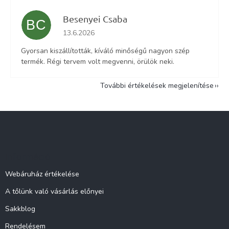
Besenyei Csaba
BC
Az áruház értékelése 5-ből 5 csillag.
13.6.2026
Gyorsan kiszállították, kíváló minőségű nagyon szép
termék. Régi tervem volt megvenni, örülök neki.
További értékelések megjelenítése
L
á
b
l
Információ
é
c
Webáruház értékelése
A tőlünk való vásárlás előnyei
Sakkblog
Rendelésem