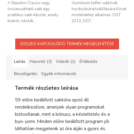
A Staunton Classic nagy
Alumínium koffer sakkórák
összecsukható sakk egy
hordozására/szállítására.Következő
praktikus sakk-készlet, amely
modellekhez alkalmas: DGT
klubok, iskolák,...
2010, DGT...
ÖSSZES KAPCSOLÓDÓ TERMÉK MEGJELENÍTÉSE
Leírás
Hasonló (3)
Videók (1)
Értékelés
Beszélgetés
Egyéb információk
Termék részletes leírása
59 előre beállított sakkóra opció áll
rendelkezésre, amelyek olyan programokat
biztosítanak, mint a bónusz, a késleltetés és a
byo-yomi. Minden előre beállított program jól
láthatóan megjelenik az óra alján a gyors és