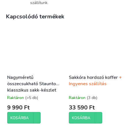
szállítunk.
Kapcsolódó termékek
Nagyméretű
Sakkóra hordozó koffer
+
összecsukható Staunton
Ingyenes szállítás
klasszikus sakk-készlet
Raktáron
(>5 db)
Raktáron
(3 db)
9 990 Ft
33 590 Ft
KOSÁRBA
KOSÁRBA