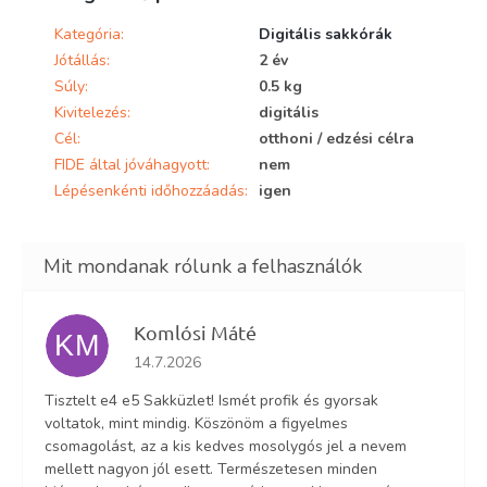
Kategória
:
Digitális sakkórák
Jótállás
:
2 év
Súly
:
0.5 kg
Kivitelezés
:
digitális
Cél
:
otthoni / edzési célra
FIDE által jóváhagyott
:
nem
Lépésenkénti időhozzáadás
:
igen
Komlósi Máté
KM
Az áruház értékelése 5-ből 5 csillag.
14.7.2026
Tisztelt e4 e5 Sakküzlet! Ismét profik és gyorsak
voltatok, mint mindig. Köszönöm a figyelmes
csomagolást, az a kis kedves mosolygós jel a nevem
mellett nagyon jól esett. Természetesen minden