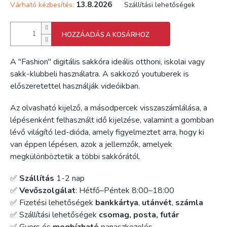
13.8.2026
Várható kézbesítés:
Szállítási lehetőségek
HOZZÁADÁS A KOSÁRHOZ
A "Fashion" digitális sakkóra ideális otthoni, iskolai vagy
sakk-klubbeli használatra. A sakkozó youtuberek is
előszeretettel használják videóikban.
Az olvasható kijelző, a másodpercek visszaszámlálása, a
lépésenként felhasznált idő kijelzése, valamint a gombban
lévő világító led-dióda, amely figyelmeztet arra, hogy ki
van éppen lépésen, azok a jellemzők, amelyek
megkülönböztetik a többi sakkórától.
✅
Szállítás
1-2 nap
✅
Vevőszolgálat
: Hétfő–Péntek 8:00–18:00
✅ Fizetési lehetőségek
bankkártya
,
utánvét
,
számla
✅ Szállítási lehetőségek
csomag, posta, futár