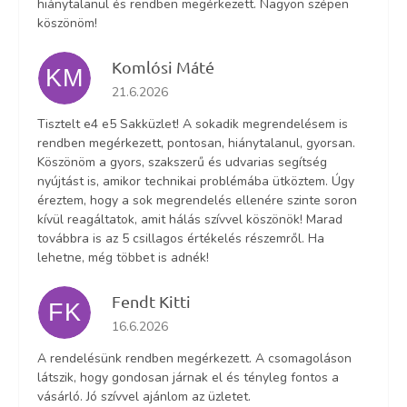
hiánytalanul és rendben megérkezett. Nagyon szépen
köszönöm!
Komlósi Máté
KM
Az áruház értékelése 5-ből 5 csillag.
21.6.2026
Tisztelt e4 e5 Sakküzlet! A sokadik megrendelésem is
rendben megérkezett, pontosan, hiánytalanul, gyorsan.
Köszönöm a gyors, szakszerű és udvarias segítség
nyújtást is, amikor technikai problémába ütköztem. Úgy
éreztem, hogy a sok megrendelés ellenére szinte soron
kívül reagáltatok, amit hálás szívvel köszönök! Marad
továbbra is az 5 csillagos értékelés részemről. Ha
lehetne, még többet is adnék!
Fendt Kitti
FK
Az áruház értékelése 5-ből 5 csillag.
16.6.2026
A rendelésünk rendben megérkezett. A csomagoláson
látszik, hogy gondosan járnak el és tényleg fontos a
vásárló. Jó szívvel ajánlom az üzletet.