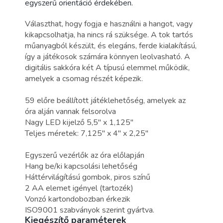
egyszerű orientáció érdekében.
Választhat, hogy fogja e használni a hangot, vagy
kikapcsolhatja, ha nincs rá szüksége. A tok tartós
műanyagból készült, és elegáns, ferde kialakítású,
így a játékosok számára könnyen leolvasható. A
digitális sakkóra két A típusú elemmel működik,
amelyek a csomag részét képezik.
59 előre beállított játéklehetőség, amelyek az
óra alján vannak felsorolva
Nagy LED kijelző 5,5" x 1,125"
Teljes méretek:
7,125" x 4" x 2,25"
Egyszerű vezérlők az óra előlapján
Hang be/ki kapcsolási lehetőség
Háttérvilágítású gombok, piros színű
2 AA elemet igényel (tartozék)
Vonzó kartondobozban érkezik
ISO9001 szabványok szerint gyártva.
Kiegészítő paraméterek