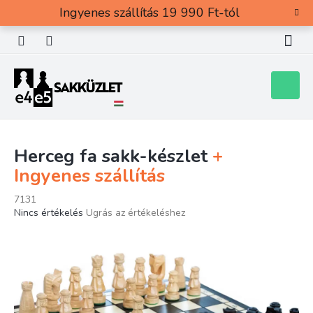
Ugrás
Ingyenes szállítás 19 990 Ft-tól
a
fő
tartalomhoz
Kosár
Herceg fa sakk-készlet
+
Ingyenes szállítás
7131
A
Nincs értékelés
Ugrás az értékeléshez
termék
átlagos
értékelése
5-
ből
0,0
csillag.