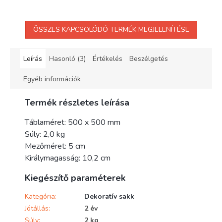
ÖSSZES KAPCSOLÓDÓ TERMÉK MEGJELENÍTÉSE
Leírás
Hasonló (3)
Értékelés
Beszélgetés
Egyéb információk
Termék részletes leírása
Táblaméret: 500 x 500 mm
Súly: 2,0 kg
Mezőméret: 5 cm
Királymagasság: 10,2 cm
Kiegészítő paraméterek
Kategória
:
Dekoratív sakk
Jótállás
:
2 év
Súly
:
2 kg