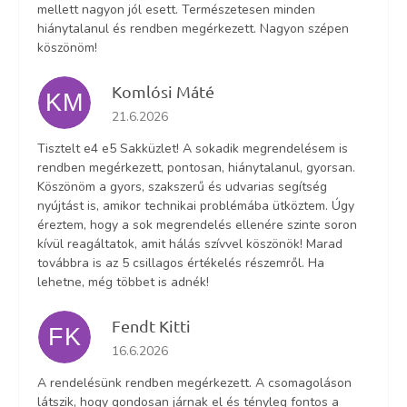
mellett nagyon jól esett. Természetesen minden
hiánytalanul és rendben megérkezett. Nagyon szépen
köszönöm!
Komlósi Máté
KM
Az áruház értékelése 5-ből 5 csillag.
21.6.2026
Tisztelt e4 e5 Sakküzlet! A sokadik megrendelésem is
rendben megérkezett, pontosan, hiánytalanul, gyorsan.
Köszönöm a gyors, szakszerű és udvarias segítség
nyújtást is, amikor technikai problémába ütköztem. Úgy
éreztem, hogy a sok megrendelés ellenére szinte soron
kívül reagáltatok, amit hálás szívvel köszönök! Marad
továbbra is az 5 csillagos értékelés részemről. Ha
lehetne, még többet is adnék!
Fendt Kitti
FK
Az áruház értékelése 5-ből 5 csillag.
16.6.2026
A rendelésünk rendben megérkezett. A csomagoláson
látszik, hogy gondosan járnak el és tényleg fontos a