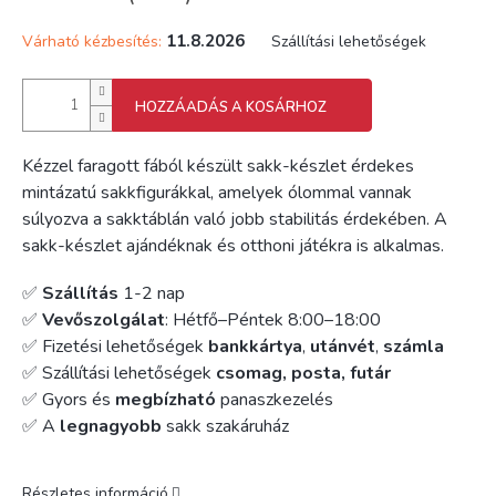
11.8.2026
Várható kézbesítés:
Szállítási lehetőségek
HOZZÁADÁS A KOSÁRHOZ
Kézzel faragott fából készült sakk-készlet érdekes
mintázatú sakkfigurákkal, amelyek ólommal vannak
súlyozva a sakktáblán való jobb stabilitás érdekében. A
sakk-készlet ajándéknak és otthoni játékra is alkalmas.
✅
Szállítás
1-2 nap
✅
Vevőszolgálat
: Hétfő–Péntek 8:00–18:00
✅ Fizetési lehetőségek
bankkártya
,
utánvét
,
számla
✅ Szállítási lehetőségek
csomag, posta, futár
✅ Gyors és
megbízható
panaszkezelés
✅ A
legnagyobb
sakk szakáruház
Részletes információ