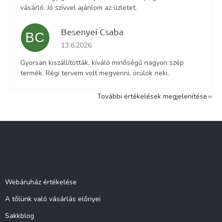
vásárló. Jó szívvel ajánlom az üzletet.
Besenyei Csaba
BC
Az áruház értékelése 5-ből 5 csillag.
13.6.2026
Gyorsan kiszállították, kíváló minőségű nagyon szép
termék. Régi tervem volt megvenni, örülök neki.
További értékelések megjelenítése
L
á
b
l
Információ
é
c
Webáruház értékelése
A tőlünk való vásárlás előnyei
Sakkblog