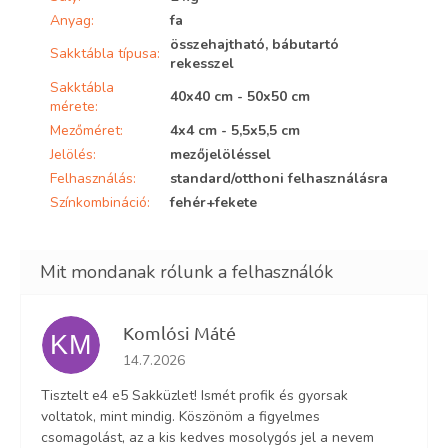
Anyag
:
fa
összehajtható, bábutartó
Sakktábla típusa
:
rekesszel
Sakktábla
40x40 cm - 50x50 cm
mérete
:
Mezőméret
:
4x4 cm - 5,5x5,5 cm
Jelölés
:
mezőjelöléssel
Felhasználás
:
standard/otthoni felhasználásra
Színkombináció
:
fehér+fekete
Komlósi Máté
KM
Az áruház értékelése 5-ből 5 csillag.
14.7.2026
Tisztelt e4 e5 Sakküzlet! Ismét profik és gyorsak
voltatok, mint mindig. Köszönöm a figyelmes
csomagolást, az a kis kedves mosolygós jel a nevem