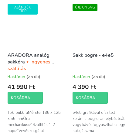
AJÁNDÉK
ÚJDONSÁG
TIPP
ARADORA analóg
Sakk bögre - e4e5
sakkóra
+ Ingyenes
szállítás
Raktáron
(>5 db)
Raktáron
(>5 db)
41 990 Ft
4 390 Ft
KOSÁRBA
KOSÁRBA
Tok: bükk faMérete: 185 x 125
e4e5 grafikával díszített
x 55 mmÓra:
kerámia bögre, amelyből teát
mechanikus✅ Szállítás 1-2
vagy kávét fogyaszthatsz egy
nap✅ Vevőszolgálat:...
sakkjátszma...